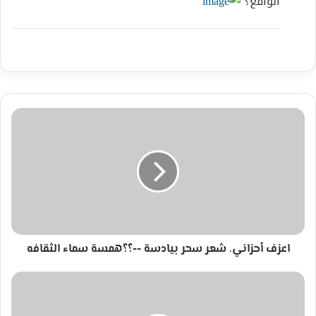
الواقع؟
اعزف
أحزاني.
شعر
سحر
بيادسة
-
-؟؟
همسة
سماء
الثقافه
اعزف أحزاني. شعر سحر بيادسة --؟؟همسة سماء الثقافه
حكمة
الصباح
رئيس