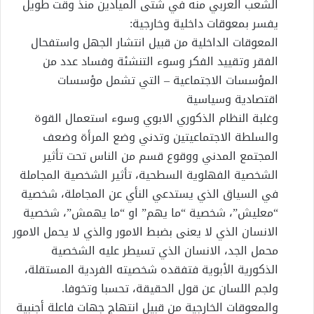
الشعب العربي منه في شتى الميادين منذ وقت طويل
يفسر بمعوقات داخلية وخارجية:
المعوقات الداخلية من قبيل انتشار الجهل واستفحال
الفقر وتقييد الفكر وسوء التنشئة وفساد عدد من
المؤسسات الاجتماعية – التي تشمل مؤسسات
اقتصادية وسياسية
وغلبة النظام الذكوري الابوي وسوء استعمال القوة
والسلطة الاجتماعيتين وتدني وضع المرأة وضعف
المجتمع المدني ووقوع قسم من الناس تحت تأثير
الشخصية الفهلوية السطحية، تأثير الشخصية المجاملة
في السياق الذي يستدعي النأي عن المجاملة، شخصية
“معليش”، شخصية “ما يهم” او “ما يهمش”، شخصية
الانسان الذي لا يعنى بضبط الامور والذي لا يحمل الامور
محمل الجد، الانسان الذي تسيطر عليه الشخصية
الذكورية الأبوية فتفقده شخصيته الفردية المستقلة،
ولجم اللسان عن قول الحقيقة، تحسبا وتخوفا.
والمعوقات الخارجية من قبيل انتهاج جهات فاعلة أجنبية