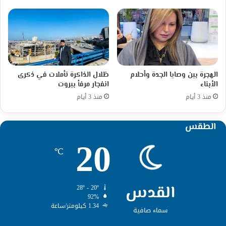
الهجرة بين وصايا الجدة وأحلام
ظلال الذاكرة تأملات في ذكرى
الأبناء
انفجار مرفأ بيروت
منذ 3 أيام
منذ 3 أيام
الطقس
20
℃
القدس
28º - 20º
92%
1.34 كيلومتر/ساعة
سماء صافية