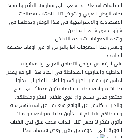
لسياسات استغلالية تسعى الى ممارسة التأثير والنفوذ
تجاه الوطن العربي ونهوض تلك الجهات بمصالحها
الاقتصادية والاستراتيجية في هذا الوطن وتدخلها في
شؤونه في شتى الميادين.
وهذه المعوقات شديدة التداخل.
وتعمل هذا المعوقات اما بالتزامن او في اوقات مختلفة.
الخاتمة
على الرغم من عوامل التضامن العربي والمعقوات
الداخلية والخارجية المتداخلة في ايجاد هذا الواقع يمكن
لاناس عرب واعين احرار كسروا اغلال الفكر ان يبدأوا
بدايات متواضعة طيبة سليمة تكون مدماكا في صرح
مجتمع مدني سليم واع قوي منفتح الفكر ومنطلقه.
والذين يتكلمون عن الواقع ويعربون عن استيائهم منه
وسخطهم عليه لم لا يبدأون بداية متواضعة ولم لا
يأتون بفكر لا يجعل تلك البداية مبعث قلق لدى الفئات
القوية التي تتخوف من تغيير بعض قسمات هذا