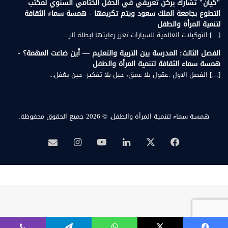
"كيان" تشارك بركن تعريفي في الحفل الختامي السنوي لمكتب
التطوع بجامعة الملك سعود ويتم تكريمها - همسة سماء الثقافة
لتنمية المرأة والطفل
[…] التوكيلات العالمية للسيارات تعزز رعايتها لبطلة الر...
الفصل الثالث: المدرسة بين التربية والتعليم — أين ضاعت المهمة؟ -
همسة سماء الثقافة لتنمية المرأة والطفل
[…] الفصل الاول :عقول بلا عمق، جيل بلا تفكير- حين يغفل...
همسة سماء لتنمية المرأة والطفل.
© 2026 جميع الحقوق محفوظة.
‫X
فيسبوك
لينكدإن
‫YouTube
انستقرام
بريد
همسة