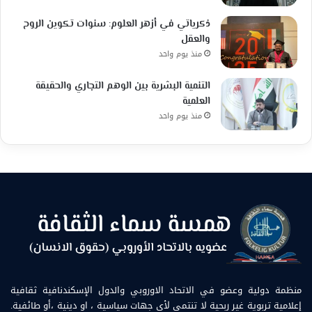
ذكرياتي في أزهر العلوم: سنوات تكوين الروح
والعقل
منذ يوم واحد
التنمية البشرية بين الوهم التجاري والحقيقة
العلمية
منذ يوم واحد
منظمة دولية وعضو في الاتحاد الاوروبي والدول الإسكندنافية ثقافية
إعلامية تربوية غير ربحية لا تنتمي لأي جهات سياسية ، او دينية ،أو طائفية.