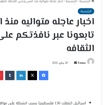
الرئيسية
/
الرئيسية
/
اخبار عاجله متواليه منذ امس وحتى اللحظه تابعو
الرئيسية
اخبار عاجله متواليه من
تابعونا عبر نافذتكم عل
الثقافه
أرسل
Fatma
20 يناير، 2016
بريدا
فيسبوك
‫X
لينكدإن
إلكترونيا
اسرائيل اعتقلت 130 فلسطينيا بسبب انشطة على مواقع التواصل الاجتماعي