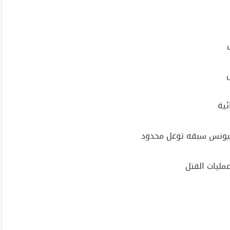
انيونس سبقه توغل محدود
مليات القتل