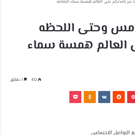
نا عبر نافذتكم على العالم همسة سماء الثقافه
ذ امس وحتى اللحظه
ى العالم همسة سماء
432
3 دقائق
بينتيريست
Odnoklassniki
‫Pocket