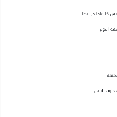
ن يطا
فة اليوم
عتقله
 جنوب نابلس