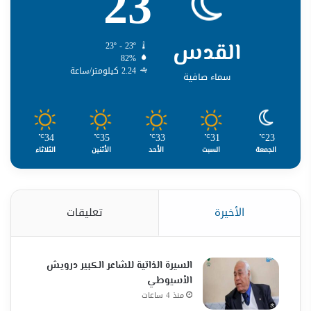
23
القدس
23º - 23º
82%
2.24 كيلومتر/ساعة
سماء صافية
34
35
33
31
23
℃
℃
℃
℃
℃
الجمعة
السبت
الأحد
الأثنين
الثلاثاء
الأخيرة
تعليقات
السيرة الذاتية للشاعر الكبير درويش
الأسيوطي
منذ 4 ساعات