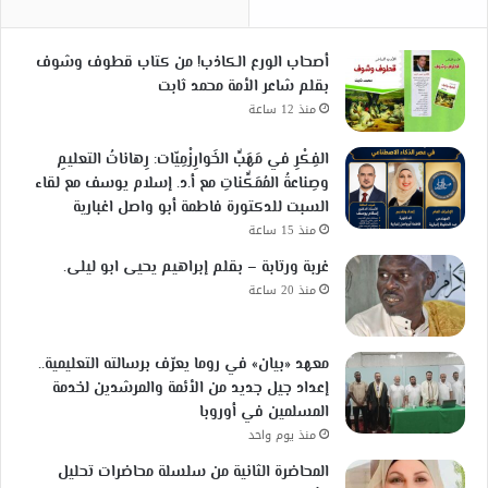
أصحاب الورع الكاذب! من كتاب قطوف وشوف
بقلم شاعر الأمة محمد ثابت
منذ 12 ساعة
الفِكْرِ في مَهَبِّ الخَوارِزْمِيّات: رِهاناتُ التعليمِ
وصِناعةُ المُمَكِّناتِ مع أ.د. إسلام يوسف مع لقاء
السبت للدكتورة فاطمة أبو واصل اغبارية
منذ 15 ساعة
غربة ورتابة – بقلم إبراهيم يحيى ابو ليلى.
منذ 20 ساعة
معهد «بيان» في روما يعرّف برسالته التعليمية..
إعداد جيل جديد من الأئمة والمرشدين لخدمة
المسلمين في أوروبا
منذ يوم واحد
المحاضرة الثانية من سلسلة محاضرات تحليل