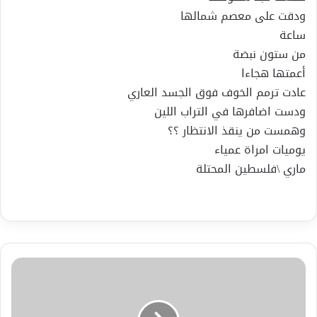
ودقت على معصم شمالها
ساعة
من ستون نبضة
أعمتها هجاءا
عادت ترمم الخوف فوق الجسد العاري
ودست اضافرها في التراب اللين
وهمست من ينقذ الانتظار ؟؟
يوميات امراة عمياء
ماري \فلسطين المحتلة
ماجدات
ألعراق-
-
-