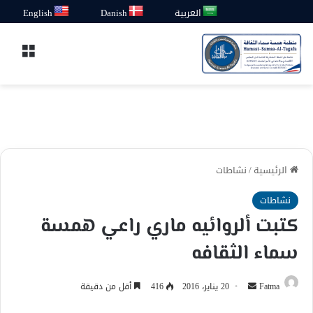
العربية
Danish
English
القائ
الرئيسية
/
نشاطات
نشاطات
كتبت ألروائيه ماري راعي همسة
سماء الثقافه
أرسل
Fatma
20 يناير، 2016
416
أقل من دقيقة
بريدا