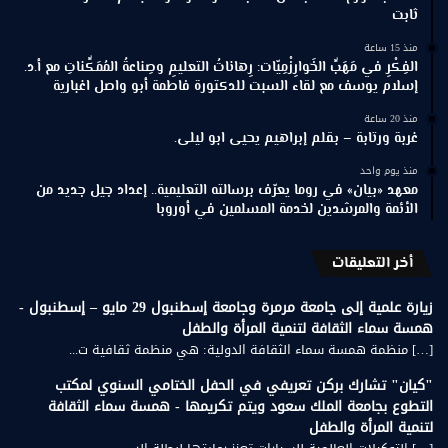
ثابت
منذ 15 ساعة
الفِكْرِ في مَهَبِّ الخَوارِزْمِيّات: رِهاناتُ التعليمِ وصِناعةُ المُمَكِّناتِ مع أ.د.
إسلام يوسف مع لقاء السبت للدكتورة فاطمة أبو واصل اغبارية
منذ 20 ساعة
غربة ورتابة – بقلم إبراهيم يحيى ابو ليلى.
منذ يوم واحد
معهد «بيان» في روما يعرّف برسالته التعليمية.. إعداد جيل جديد من
الأئمة والمرشدين لخدمة المسلمين في أوروبا
أخر التعليقات
زيارة علمية إلى جامعة مرمرة وجامعة إسطنبول 29 مايو – إسطنبول -
همسة سماء الثقافة لتنمية المرأة والطفل
[…] منظمة همسة سماء الثقافة الدولية: هي منظمة ثقافية ت...
"كيان" تشارك بركن تعريفي في الحفل الختامي السنوي لمكتب
التطوع بجامعة الملك سعود ويتم تكريمها - همسة سماء الثقافة
لتنمية المرأة والطفل