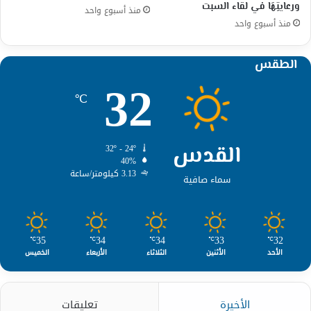
ورعايتِهَا في لقاء السبت
منذ أسبوع واحد
منذ أسبوع واحد
الطقس
32
℃
القدس
32º - 24º
40%
3.13 كيلومتر/ساعة
سماء صافية
35
34
34
33
32
℃
℃
℃
℃
℃
الأحد
الأثنين
الثلاثاء
الأربعاء
الخميس
الأخيرة
تعليقات