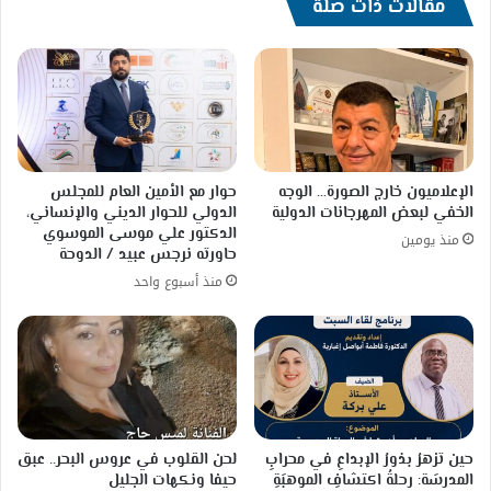
الثقافه
مقالات ذات صلة
الإعلاميون خارج الصورة… الوجه
حوار مع الأمين العام للمجلس
الخفي لبعض المهرجانات الدولية
الدولي للحوار الديني والإنساني،
الدكتور علي موسى الموسوي
منذ يومين
حاورته نرجس عبيد / الدوحة
منذ أسبوع واحد
حين تزهرُ بذورُ الإبداعِ في محرابِ
لحن القلوب في عروس البحر.. عبق
المدرسَة: رحلةُ اكتشافِ الموهبَةِ
حيفا ونكهات الجليل