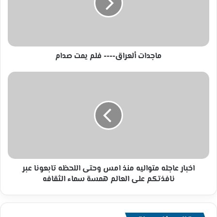
-
فلم
يمت
صدام
ماجدات ألعراق---- فلم يمت صدام
اخبار
عاجله
متواليه
منذ
امس
وحتى
اللحظه
تابعونا
عبر
نافذتكم
اخبار عاجله متواليه منذ امس وحتى اللحظه تابعونا عبر
على
نافذتكم على العالم همسة سماء الثقافه
العالم
همسة
سماء