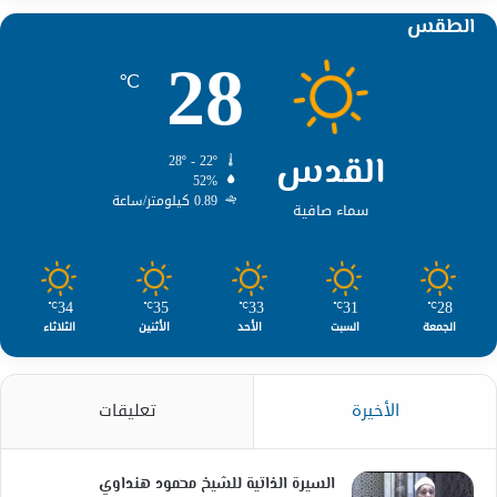
الطقس
28
℃
القدس
28º - 22º
52%
0.89 كيلومتر/ساعة
سماء صافية
34
35
33
31
28
℃
℃
℃
℃
℃
الجمعة
السبت
الأحد
الأثنين
الثلاثاء
الأخيرة
تعليقات
السيرة الذاتية للشيخ محمود هنداوي