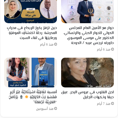
حوار مع الأمين العام للمجلس
حين تزهرُ بذورُ الإبداعِ في محرابِ
الدولي للحوار الديني والإنساني،
المدرسَة: رحلةُ اكتشافِ الموهبَةِ
الدكتور علي موسى الموسوي
ورعايتِهَا في لقاء السبت
حاورته نرجس عبيد / الدوحة
منذ 6 أيام
منذ 6 أيام
لحن القلوب في عروس البحر.. عبق
أمسية ثقَافِيَّةٌ اسْتِثْنَائِيَّةٌ عَبْرَ أَثِيرِ
حيفا ونكهات الجليل
هَمْسَةِ نِتْ الدَّوْلِيَّةِ
بَرْنَامَجُ:
“العَرَبِيَّةُ تَجْمَعُنَا”
منذ 7 أيام
منذ أسبوعين