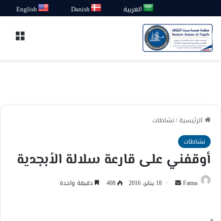
العربية
Danish
English
القائ
الرئيسية
/
نشاطات
نشاطات
أوقفني على قارعة سلالة الأبجدية
أرسل
Fatma
18 يناير، 2016
408
دقيقة واحدة
بريدا
إلكترونيا
a