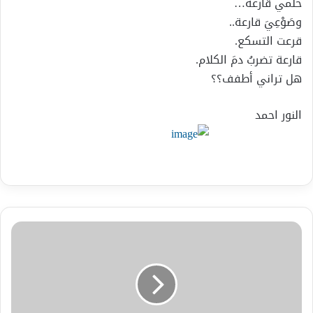
حلمي قارعة…
وصَوْعِيَ قارعة..
قرعت التسكع.
قارعة تضربُ دمَ الكلام.
هل تراني أطفف؟؟
النور احمد
عاجل
همسة
سماء
الثقافة