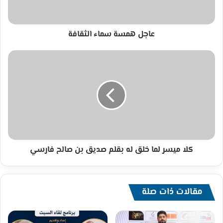
عاجل همسة سماء الثقافة
كلا
ميسر
لما
خلق
له
بقلم
صديق
بن
صالح
فارسي
كلا ميسر لما خلق له بقلم صديق بن صالح فارسي
مقالات ذات صلة