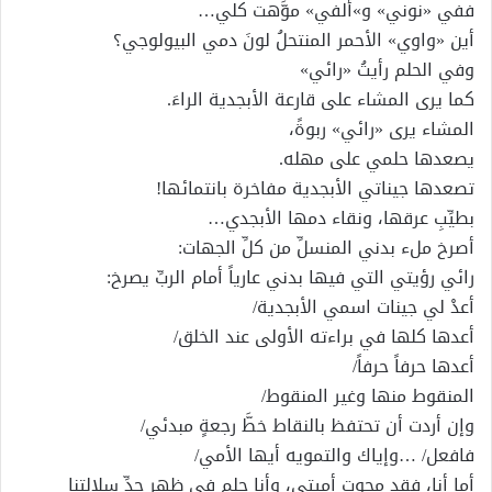
ففي «نوني» و»ألفي» موَّهت كلي…
أين «واوي» الأحمر المنتحلُ لونَ دمي البيولوجي؟
وفي الحلم رأيتُ «رائي»
كما يرى المشاء على قارعة الأبجدية الراءَ.
المشاء يرى «رائي» ربوةً،
يصعدها حلمي على مهله.
تصعدها جيناتي الأبجدية مفاخرة بانتمائها!
بطيِّبِ عرقها، ونقاء دمها الأبجدي…
أصرخ ملء بدني المنسلِّ من كلِّ الجهات:
رائي رؤيتي التي فيها بدني عارياً أمام الربِّ يصرخ:
أعدْ لي جينات اسمي الأبجدية/
أعدها كلها في براءته الأولى عند الخلق/
أعدها حرفاً حرفاً/
المنقوط منها وغير المنقوط/
وإن أردت أن تحتفظ بالنقاط خطَّ رجعةٍ مبدئي/
فافعل/ …وإياك والتمويه أيها الأمي/
أما أنا، فقد محوت أميتي، وأنا حلم في ظهر جدِّ سلالتنا