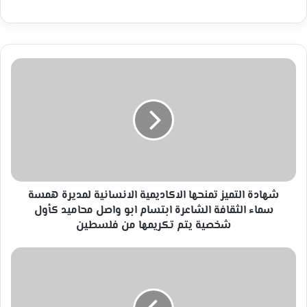
شهادة
التميز
تمنحها
الاكاديمية
الانسانية
لمديرة
همسة
سماء
الثقافة
الشاعرة
شهادة التميز تمنحها الاكاديمية الانسانية لمديرة همسة
ابتسام
سماء الثقافة الشاعرة ابتسام ابو واصل محاميد كأول
ابو
شخصية يتم تكريمها من فلسطين
واصل
محاميد
هِمََّسأّتّ
كأول
وِنِغٌمَأّتّ
شخصية
مَنِ
يتم
نِيِّرأّنِ