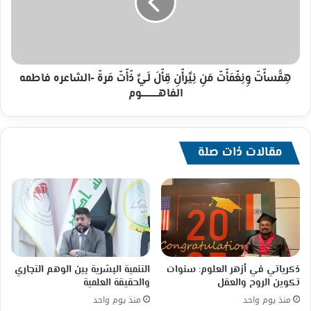
تكريمها
قِأّلَ
من
لَيِّ
فلسطين
ذّأّتّ
مَرةّ
-الشاعره
فاطمه
هِمََّسأّتّ وِنِغٌمَأّتّ مَنِ نِيِّرأّنِ قِأّلَ لَيِّ ذّأّتّ مَرةّ -الشاعره فاطمه
الفاهــــــــــــوم
الفاهــــــــــــوم
مقالات ذات صلة
ذكرياتي في أزهر العلوم: سنوات
التنمية البشرية بين الوهم التجاري
تكوين الروح والعقل
والحقيقة العلمية
منذ يوم واحد
منذ يوم واحد