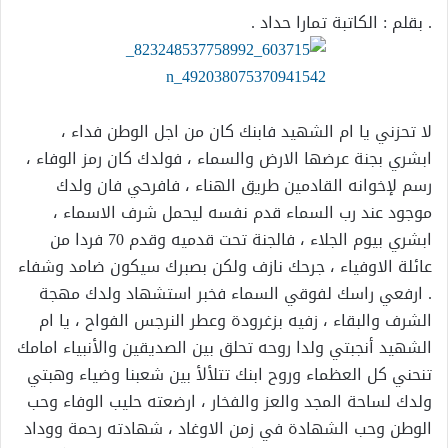
. بقلم : الكاتبة تمارا حداد .
لا تحزني يا ام الشهيد فابنك كان من اجل الوطن فداء ،
ابشري بجنة عرضها الارض والسماء ، فولدك كان رمز الوفاء ،
رسم لإخوانه القادمين طريق الهناء ، فافرحي فان ولدك
موجود عند رب السماء قدم نفسه ليحمل شرف الاسماء ،
ابشري بيوم الجلاء ، فالجنة تحت قدميه وقدم 70 فردا من
عائلة الاوفياء ، جرحك نازف ولكن بصبرك سيكون ضامد وشفاء
. ارفعي راسك لفوقي السماء فخبر استشهاد ولدك مهجة
الشرف والبقاء ، زفيه بزغرودة وعطر النرجس الفواح ، يا ام
الشهيد أنجبتي ولدا روحه تحلق بين الصديقين والأنبياء امامك
تنحني كل العظماء وروح ابنك تتلألأ بين شعبنا وضياء وهبتي
ولدك لساحة المجد والعز والفخار ، ارضعته حليب الوفاء وحب
الوطن وحب الشهادة في زمن الاوغاد ، شهادته رحمة ووداد