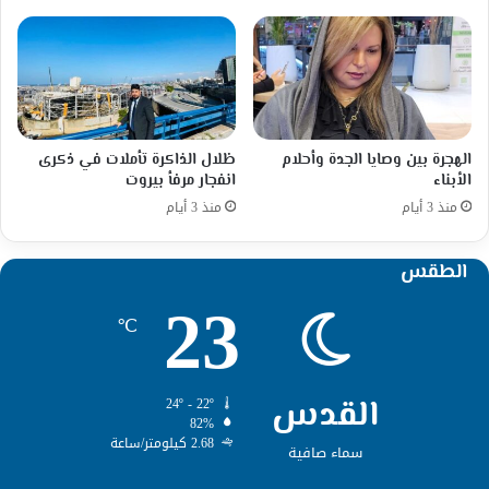
الهجرة بين وصايا الجدة وأحلام
ظلال الذاكرة تأملات في ذكرى
الأبناء
انفجار مرفأ بيروت
منذ 3 أيام
منذ 3 أيام
الطقس
23
℃
القدس
24º - 22º
82%
2.68 كيلومتر/ساعة
سماء صافية