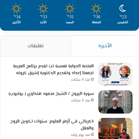
34
33
31
30
23
℃
℃
℃
℃
℃
الخميس
الجمعة
السبت
الأحد
الأثنين
الأخيرة
تعليقات
المنصة الدولية همسة نت تقدم برنامج العربية
تجمعنا إعداد وتقديم الدكتورة إشرق كرونه
منذ 8 ساعات
سورة البروج / الشيخ محمود هنداوي ( يوتيوب)
منذ 9 ساعات
ذكرياتي في أزهر العلوم: سنوات تكوين الروح
والعقل
منذ يوم واحد