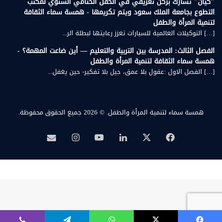
"كيان" تشارك بركن تعريفي في الحفل الختامي السنوي لمكتب
التطوع بجامعة الملك سعود ويتم تكريمها - همسة سماء الثقافة
لتنمية المرأة والطفل
[…] التوكيلات العالمية للسيارات تعزز رعايتها لبطلة الر...
الفصل الثالث: المدرسة بين التربية والتعليم — أين ضاعت المهمة؟ -
همسة سماء الثقافة لتنمية المرأة والطفل
[…] الفصل الاول :عقول بلا عمق، جيل بلا تفكير- حين يغفل...
همسة سماء لتنمية المرأة والطفل.
© 2026 جميع الحقوق محفوظة.
‫X
فيسبوك
لينكدإن
‫YouTube
انستقرام
بريد
همسة