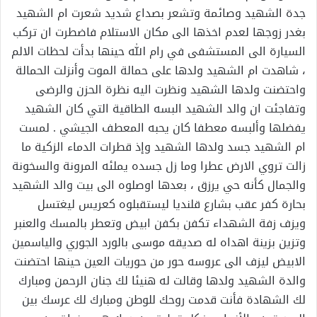
جدة الشهيد وصائمة وتشعر بصداع شديد شعرت ام الشهيد
بغدر زوجها لعدم اخذها الى مكان الاستلام فاضطرت ان تركب
السيارة الى المستشفى في رام الله حينها بدأت لحظات الالم
، شاهدت ام الشهيد ولدها على حمالة الموت وأنزلت الحمالة
واحتضنت ولدها الشهيد ونظرت اليه نظرة الحزن والرضى
وتفاجئت ان والد الشهيد البسه الطاقية التي كان الشهيد
يفضلها وألبسه معطفا كان يحبه المعطف الجيشي . لمست
ام الشهيد جسد ولدها الشهيد وإذ قطرات الدماء الزكية ما
زالت تروي الارض عطرا وما زل جسده يملئه المرونة والسخونة
والجمال كأنه حي يرزق ، بعدها اوصلوه الى بيت والد الشهيد
بحارة كفر عقب بشارع قلنديا ليستقبلوه كعريس ليغتسل
ويزف زفة الشهداء تكفن بكفن ابيض وتعطر بالمسك والعنبر
وتزين بزينة اهداه له صديقه موسى بالورد الجوري والياسمين
الابيض ليزف الى عروسه حور من حوريات العين حينها احتضنت
والدة الشهيد ولدها وقالت له هنيئا لك جنان الرحمن ومبارك
لك الشهادة فأنت قدمت روحك للوطن ومبارك لك عرسك بين