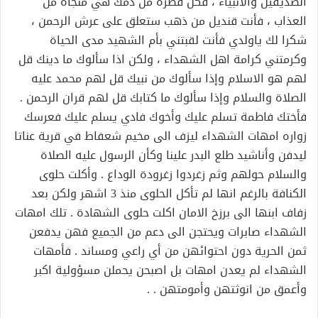
الصديقين والأنبياء ، فكل قطرة من دمك هي منجاة من
العذاب ، فأنت قنديل من ذهب ستعلق على عرش الرحمن ،
شكرا لك ياولدي فأنت لقبتني بأم الشهيد مدى الحياة
وكرمتني كرامة اهل الشهداء ، ولكن اذا سألوك ما دينك قل
لهم هو الاسلام وإذا سألوك من نبيك قل لهم محمد عليه
الصلاة والسلام وإذا سألوك ما كتابك قل لهم قران الرحمن .
فأختك فاطمة تسلم عليك وأخوك فادي يسلم عليك فعرسك
زواره امهات الشهداء ليزف الى مخيم شعفاط في قرية عناتا
ليدفن وأناشيد طلع البدر علينا وكأن الرسول عليه الصلاة
والسلام حولهم وثم زغردوا زغرودة الوداع . وأكلت حلوى
الكنافة بالرغم انها لم تأكل الحلوى منذ 3 اشهر ولكن بعد
زفاف ابنها الى برزخ الامان اكلت حلوى الشهادة . تلك امهات
الشهداء صابرات ويحتجن الى دعم من الجميع فهن يدفعن
ثمن الحرية دون احتوائهن من أي راعي ومساند . فأمهات
الشهداء لم يعدن امهات بل اصبحن يحملن مسؤولية اكبر
وأعمق من انوثتهن وأمومتهن . .