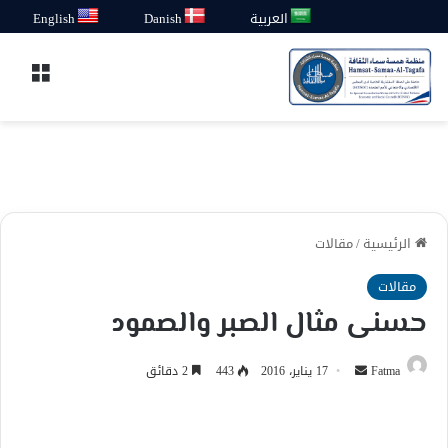
العربية
Danish
English
القائ
الرئيسية
/
مقالات
مقالات
حسنى مثال الصبر والصمود
أرسل
Fatma
17 يناير، 2016
443
2 دقائق
بريدا
إلكترونيا