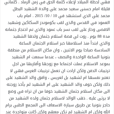
فهي لحظة الميلاد لإعلاء كلمة الحق في زمن الرماد . كلماتي
قليلة امام حسنى سعيد محمد علي والدة الشهيد البطل
محمد علي الذي استشهد في 10 / 10/ 2015 . امام باب
العمود في القدس والذي لقب بكوموندز السكاكين وشهيد
الاقصى وحاز على لقب نسر باب عمود والذي تم احتجاز جثمانه
مدة 88 يوم . روت لي قصة استلام جثمان ولدها الشهيد
والذي ابتدأ منذ استلامها خبر استلام الجثمان الساعة
السادسة صباحا يوم الاثنين ، وان مكان الاستلام من منطقة
بتونيا الساعة الواحدة والنصف ، عندما سمعت ام الشهيد
بموعد الاستلام عملت اجتماعا مع زوجها وأقاربها من اجل
ترتيبات الدفن ولكن ارادت ان تعمل ترتيبات العرس فهي لا
تعتبر نفسها ام لشهيد بل لعريس ، وافق والد الشهيد على
ذلك ولكن خوف والد الشهيد على ام الشهيد لم يأخذ زوجته
الى مكان استلام جثمان الشهيد خوفا من ان تراه في وضع
لا يرثى عليه . ذهب الوالد لاستلام جثمان ولده الشهيد من
حاجز بتونيا عن طريق سيارة الاسعاف الى المجمع الطبي برام
الله ولكن ام الشهيد لم تكن معهم ولكن كانت متواجدة عند