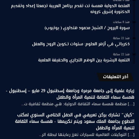
المنصة الدولية همسة نت تقدم برنامج العربية تجمعنا إعداد وتقديم
الدكتورة إشرق كرونه
منذ 8 ساعات
سورة البروج / الشيخ محمود هنداوي ( يوتيوب)
منذ 22 ساعة
ذكرياتي في أزهر العلوم: سنوات تكوين الروح والعقل
منذ 22 ساعة
التنمية البشرية بين الوهم التجاري والحقيقة العلمية
أخر التعليقات
زيارة علمية إلى جامعة مرمرة وجامعة إسطنبول 29 مايو – إسطنبول -
همسة سماء الثقافة لتنمية المرأة والطفل
[…] منظمة همسة سماء الثقافة الدولية: هي منظمة ثقافية ت...
"كيان" تشارك بركن تعريفي في الحفل الختامي السنوي لمكتب
التطوع بجامعة الملك سعود ويتم تكريمها - همسة سماء الثقافة
لتنمية المرأة والطفل
[…] التوكيلات العالمية للسيارات تعزز رعايتها لبطلة الر...