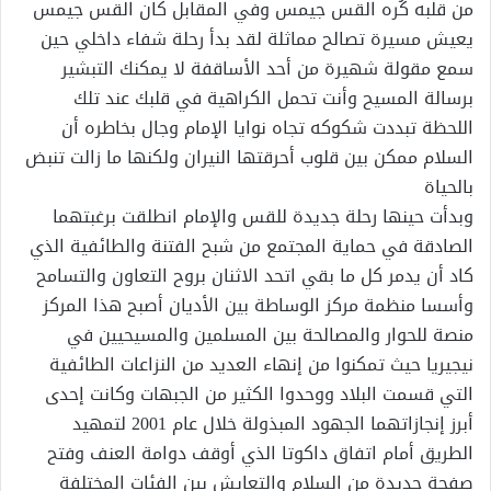
من قلبه كُره القس جيمس وفي المقابل كان القس جيمس
يعيش مسيرة تصالح مماثلة لقد بدأ رحلة شفاء داخلي حين
سمع مقولة شهيرة من أحد الأساقفة لا يمكنك التبشير
برسالة المسيح وأنت تحمل الكراهية في قلبك عند تلك
اللحظة تبددت شكوكه تجاه نوايا الإمام وجال بخاطره أن
السلام ممكن بين قلوب أحرقتها النيران ولكنها ما زالت تنبض
بالحياة
وبدأت حينها رحلة جديدة للقس والإمام انطلقت برغبتهما
الصادقة في حماية المجتمع من شبح الفتنة والطائفية الذي
كاد أن يدمر كل ما بقي اتحد الاثنان بروح التعاون والتسامح
وأسسا منظمة مركز الوساطة بين الأديان أصبح هذا المركز
منصة للحوار والمصالحة بين المسلمين والمسيحيين في
نيجيريا حيث تمكنوا من إنهاء العديد من النزاعات الطائفية
التي قسمت البلاد ووحدوا الكثير من الجبهات وكانت إحدى
أبرز إنجازاتهما الجهود المبذولة خلال عام 2001 لتمهيد
الطريق أمام اتفاق داكوتا الذي أوقف دوامة العنف وفتح
صفحة جديدة من السلام والتعايش بين الفئات المختلفة