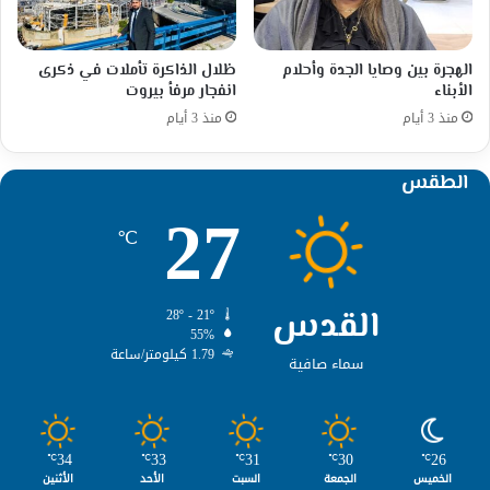
الهجرة بين وصايا الجدة وأحلام
ظلال الذاكرة تأملات في ذكرى
الأبناء
انفجار مرفأ بيروت
منذ 3 أيام
منذ 3 أيام
الطقس
27
℃
القدس
28º - 21º
55%
1.79 كيلومتر/ساعة
سماء صافية
34
33
31
30
26
℃
℃
℃
℃
℃
الخميس
الجمعة
السبت
الأحد
الأثنين