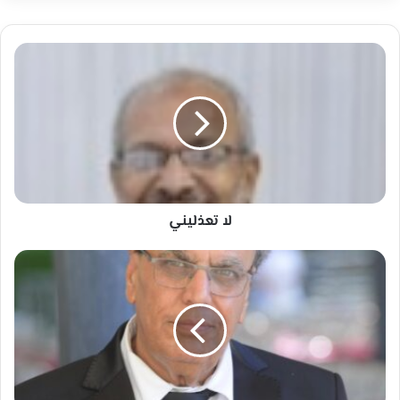
لا
تعذليني
لا تعذليني
كأس
العالم..
فرحة
عالمية
ورسالة
أمل
ووحدة
في