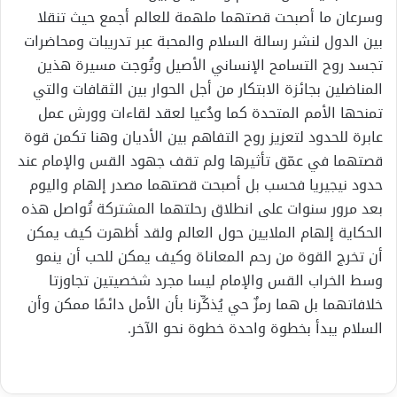
وسرعان ما أصبحت قصتهما ملهمة للعالم أجمع حيث تنقلا
بين الدول لنشر رسالة السلام والمحبة عبر تدريبات ومحاضرات
تجسد روح التسامح الإنساني الأصيل وتُوجت مسيرة هذين
المناضلين بجائزة الابتكار من أجل الحوار بين الثقافات والتي
تمنحها الأمم المتحدة كما ودُعيا لعقد لقاءات وورش عمل
عابرة للحدود لتعزيز روح التفاهم بين الأديان وهنا تكمن قوة
قصتهما في عمّق تأثيرها ولم تقف جهود القس والإمام عند
حدود نيجيريا فحسب بل أصبحت قصتهما مصدر إلهام واليوم
بعد مرور سنوات على انطلاق رحلتهما المشتركة تُواصل هذه
الحكاية إلهام الملايين حول العالم ولقد أظهرت كيف يمكن
أن تخرج القوة من رحم المعاناة وكيف يمكن للحب أن ينمو
وسط الخراب القس والإمام ليسا مجرد شخصيتين تجاوزتا
خلافاتهما بل هما رمزٌ حي يُذكِّرنا بأن الأمل دائمًا ممكن وأن
السلام يبدأ بخطوة واحدة خطوة نحو الآخر.