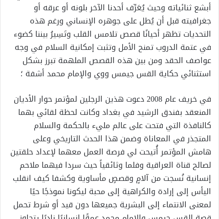
أبشع ثنائياته وحيث يُعَرِّف أحدنا الآخر بلونه أو عرقه أو
جغرافيته قبل أن يُطل على جوهره الإنساني ورغم هذه
التحديات تظهر أحيانًا قصص تلامس القلب وتَسِيرُ بيننا كضوء
في عتمة الدروب تمنح الأمل وتثبت إمكانية السلام في وجه
عواصف الحقد ومن بين هذه القصص الملهمة تبرز بشكل
استثنائي حكاية القس جيمس ووي والإمام محمد أشفة ؛
في خريف عام 2008 دعوت هذين الرجلين لمؤتمر حوار الأديان
المنعقد بفندق الرشيد في بغداد وكانت لحظة لقائي بهما
كالنافذة التي فتحت على عالم مليء بالحكمة والسلام
المتجذر في المعاناة وضمن هذا الحدث التاريخي وعلى
هامش المؤتمر أُتيحت لي فرصة العمل معهما لإعداد حلقتين
لصالح قناة العراقية وفلما وثائقياً حيث سردا فيهما ملاحم
إنسانية نُسجت من آلامٍ وقصصٍ مأساوية وكشفا كيف انقلب
اليأس إلى إرادة والكراهية إلى محبة ليكونا نموذجًا حيًا
لمعنى الانتماء إلى البشرية جميعها دون قيد أو شرط تحمل
قصة القس جيمس والإمام محمد عمقًا إنسانيًا نادرًا يتجاوز