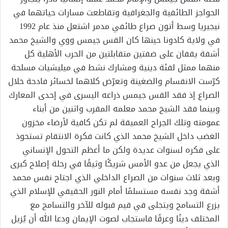
الحواجز الطائفية والجغرافية وتقاطعت مسارات حياتهما في
نيجيريا وسط أتون صراع طائفي مدمر اشتعل منذ عام 1992
في ولاية كادونا حينها كان القس جيمس ووي والشيخ محمد
أشفة يقفان على ضفتين متقابلتين من الحرب الأهلية كل
منهما ممثل لفئة دينية ومشارك نشط في ميليشيات مسلحة
كرّست الانقسام والضغينة وتعرّض كلاهما لخسائر فادحة خلال
الصراع إذ فقد القس جيمس ذراعه اليسرى في إحدى المعارك
وبينما فقد الشيخ محمد معلمه المقرب واثنين من أبناء
عمومته وتلك الجراح العميقة لم تكن كافية لأرضاء مخزون
الغضب داخل الشيخ محمد الذي كانت فكرة الانتقام تستحوذ
على فكره لسنوات عديدة ولكن ما أعظم التحول الإنساني
الذي يجعل من عدو الأمس شريكًا وثيقًا في رحلة إصلاح كبرى
وبعد ثلاث سنوات من الصراع الداخلي الذي اجتاح نفس محمد
أشفة وجد نفسه مستسلمًا أمام النور الحقيقي للإسلام الذي
يزرع التسامح ويتجلى في قيم قبوله للآخر والتسامح مع
المختلف دينًا وعرقًا فاستجاب لصوت الإيمان ودعا الله أن يُزيل