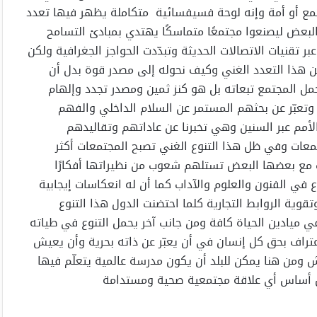
تمع أو أمة وإنه لوحة فسيفسائية متكاملة يظهر فيها تعدد
البعض ليصنعوا مجتمعًا متماسكًا يهتدي بمبادئ التسامح
ر تقنيات الاتصالات الحديثة وتبدّدت الحواجز الجغرافية ولكن
من هذا التعدد الغني وكيف نحوله إلى مصدر قوة بدل أن
حمل المجتمع تبعاته بل هو كنز ثمين ومصدر تجدد وإلهام
 وتعبّر عن بحثهم المستمر عن السلام الداخلي والفهم
لأمم عبر السنين وهي تخبرنا عن عاداتهم وتقاليدهم
معات وفي ظل هذا التنوع الغني تصبح المجتمعات أكثر
ت مع بعضها البعض تستلهم شعوب من نظيراتها أفكارًا
ع في الفنون والعلوم والآداب كما أن له انعكاسات إيجابية
قوية الروابط التجارية كلما احتضنت الدول هذا التنوع
ي ميادين الحياة كافة ومن جانب آخر يحمل التنوع في طياته
اعتراف بحق كل إنسان في أن يعبّر عن ذاته بحرية وأن يعيش
 ومن هنا يمكن للبلد أن يكون مدرسة عالمية يتعلّم فيها
شكل أساس أي علاقة مجتمعية صحية ومستدامة