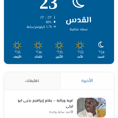
23
القدس
25º - 23º
88%
1.79 كيلومتر/ساعة
سماء صافية
35
34
35
33
24
℃
℃
℃
℃
℃
السبت
الأحد
الأثنين
الثلاثاء
الأربعاء
الأخيرة
تعليقات
غربة ورتابة – بقلم إبراهيم يحيى ابو
ليلى.
منذ ساعة واحدة