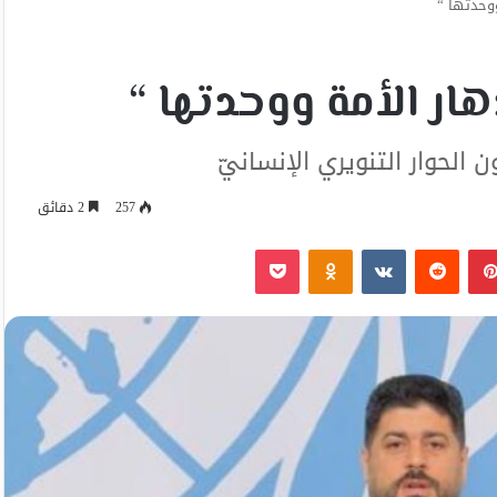
ووحدتها “
هار الأمة ووحدتها “
وار التنويري الإنسانيّ
257
2 دقائق
بينتيريست
Odnoklassniki
‫Pocket