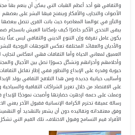
والثقافي هو أحد أعظم الهبات التي يمكن أن ينعم بها مج
الأصوات والتجارب والأفكار وينفتح فيها البشر على بعضهم 
والتآزر في عوالمنا المعاصرة حيث باتت القرى تتصل ببعضها عب
يبقى التحدي الأكبر حاضرًا كيف بإمكاننا العيش بانسجام ض
يكون عامل تفرقة وإن التنوع الديني والثقافي ليس عبئًا يت
والأديان والعقائد المختلفة تعكس التوجهات الروحية للبشر
العميق لمعاني الحياة وأما الثقافات فهي انعكاس لتجارب ا
وأحلامهم وأحزانهم وتشكّل جسورًا تصل بين الأجيال والمجت
حيوية وقدرة على الإبداع والتطور ففي إطار تفاعل الثقافا
وأساليب حياتية جديدة ومن هذا التلاقح الثقافي يولد الإبدا
على الاقتصاد من خلال تعزيز الشراكات الثقافية والسياحية وت
وعملت على دعمه ازدهرت حضارتها وأصبحت نموذجًا للإبداع ف
رسالة عميقة تحترم الكرامة الإنسانية فقبول الآخر يعني ال
وفق معتقداته وتقاليده دون أن يشعر بالتهديد أو التهميش
الأفراد قيم التسامح وقبول الاختلاف، تلك القيم التي ت