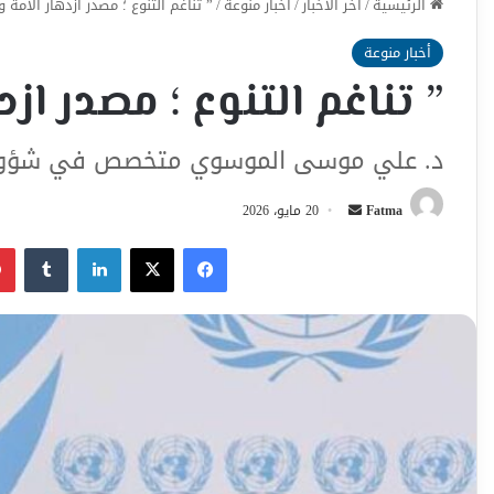
الرئيسية
/
اخر الأخبار
/
أخبار منوعة
/
” تناغم التنوع ؛ مصدر ازدهار الأمة 
أخبار منوعة
” تناغم التنوع ؛ مصدر ازد
د. علي موسى الموسوي متخصص في شؤون الح
أرسل
Fatma
20 مايو، 2026
بريدا
فيسبوك
‫X
لينكدإن
إلكترونيا