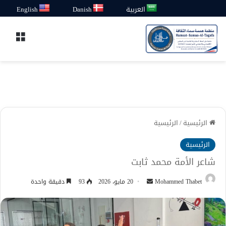
العربية
Danish
English
القائ
الرئيسية
/
الرئيسية
الرئيسية
شاعر الأمة محمد ثابت
أرسل
Mohammed Thabet
20 مايو، 2026
93
دقيقة واحدة
بريدا
إلكترونيا