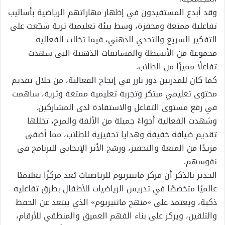
وقد أبدع المستفيدون في إظهار مهاراتهم الرياضية بأساليب
تفاعلية ممتعة ومحفزة، وسط بيئة تعليمية ثرية شجّعت على
التفكير السريع والتحدي الذهني، فيما تخللت الفعالية
مجموعة من الأنشطة والمسابقات الذهنية التي شهدت
تفاعلًا مميزًا من الطلاب.
كما كان للمدربين دور بارز في إنجاح الفعالية، من خلال تقديم
محتوى تعليمي مبتكر وتجربة تعليمية ممتعة وثرية، ساهمت
في رفع مستوى التفاعل والاستفادة لدى المشاركين.
وشهدت الفعالية أجواءً جميلة من الألفة والمرح، تخللها
تقديم ضيافة خفيفة وهدايا تحفيزية للطلاب، مما أضفى
مزيدًا من المتعة والتحفيز، ورسّخ الأثر الإيجابي للبرنامج في
نفوسهم.
الجدير بالذكر أن مركز ماثنيزيوم للرياضيات يُعد مركزًا تعليميًا
عالميًا متخصصًا في تدريس الرياضيات للأطفال بطرق تفاعلية
ذكية، ويعتمد على «منهج ماثنيزيوم» الذي يبتعد عن الحفظ
والتلقين، ويركز على بناء الفهم العميق والمنطقي للأرقام،