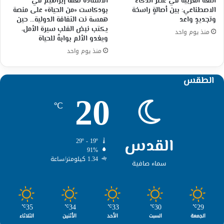
اللغة العربية في عصر الذكاء
الأستاذة نعمة إبراهيم في
الاصطناعي: بين أصالةٍ راسخة
بودكاست «من الحياة» على منصة
وتجديدٍ واعد
همسة نت الثقافة الدولية… حين
يكتب نبض القلب سيرة الأمل،
منذ يوم واحد
ويغدو الألم بوابةً للحياة
منذ يوم واحد
الطقس
20
℃
القدس
29º - 19º
91%
1.34 كيلومتر/ساعة
سماء صافية
35
34
33
30
29
℃
℃
℃
℃
℃
الجمعة
السبت
الأحد
الأثنين
الثلاثاء