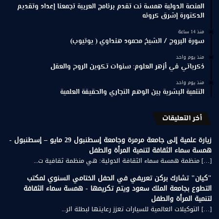
المنصة الدولية همسة نت تقدم برنامج العربية تجمعنا إعداد وتقديم
الدكتورة إشرق كرونه
منذ 14 ساعة
سورة البروج / الشيخ محمود هنداوي ( يوتيوب)
منذ يوم واحد
ذكرياتي في أزهر العلوم: سنوات تكوين الروح والعقل
منذ يوم واحد
التنمية البشرية بين الوهم التجاري والحقيقة العلمية
أخر التعليقات
زيارة علمية إلى جامعة مرمرة وجامعة إسطنبول 29 مايو – إسطنبول -
همسة سماء الثقافة لتنمية المرأة والطفل
[…] منظمة همسة سماء الثقافة الدولية: هي منظمة ثقافية ت...
"كيان" تشارك بركن تعريفي في الحفل الختامي السنوي لمكتب
التطوع بجامعة الملك سعود ويتم تكريمها - همسة سماء الثقافة
لتنمية المرأة والطفل
[…] التوكيلات العالمية للسيارات تعزز رعايتها لبطلة الر...