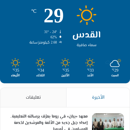
29
℃
القدس
31º - 24º
62%
2.68 كيلومتر/ساعة
سماء صافية
35
34
35
33
29
℃
℃
℃
℃
℃
السبت
الأحد
الأثنين
الثلاثاء
الأربعاء
الأخيرة
تعليقات
معهد «بيان» في روما يعرّف برسالته التعليمية..
إعداد جيل جديد من الأئمة والمرشدين لخدمة
المسلمين في أوروبا