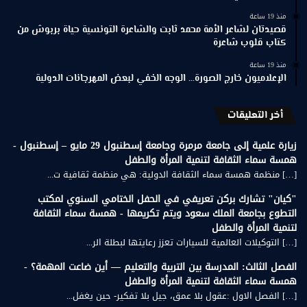
منذ 19 ساعة
قصيدتان لشاعر الأمة محمد ثابت والشاعرة التونسية حياة بربوش من
كتاب قلوب شاعرة
منذ 19 ساعة
الإعلاميون خارج الصورة… الوجه الخفي لبعض المهرجانات الدولية
أخر التعليقات
زيارة علمية إلى جامعة مرمرة وجامعة إسطنبول 29 مايو – إسطنبول -
همسة سماء الثقافة لتنمية المرأة والطفل
[…] منظمة همسة سماء الثقافة الدولية: هي منظمة ثقافية ت...
"كيان" تشارك بركن تعريفي في الحفل الختامي السنوي لمكتب
التطوع بجامعة الملك سعود ويتم تكريمها - همسة سماء الثقافة
لتنمية المرأة والطفل
[…] التوكيلات العالمية للسيارات تعزز رعايتها لبطلة الر...
الفصل الثالث: المدرسة بين التربية والتعليم — أين ضاعت المهمة؟ -
همسة سماء الثقافة لتنمية المرأة والطفل
[…] الفصل الاول :عقول بلا عمق، جيل بلا تفكير- حين يغفل...