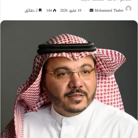
أرسل
Mohammed Thabet
19 مايو، 2026
144
2 دقائق
بريدا
إلكترونيا