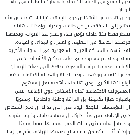
بحق الجميع في الحياة الكريمة والمشاركة الفاعلة في بناء
الوطن.
وحين نتحدث عن الأشخاص ذوي الإعاقة، فإننا لا نتحدث عن فئة
تحتاج إلى الشفقة، بل عن طاقات وقدرات وإمكانات هائلة
تنتظر فقط بيئة عادلة تؤمن بها، وتفتح لها الأبواب، وتمنحها
فرصتها الكاملة في التعليم، والعمل، والإبداع، والقيادة.
لقد شهدت المملكة العربية السعودية في السنوات الأخيرة
نقلة نوعية غير مسبوقة في ملف تمكين الأشخاص ذوي
الإعاقة، مدفوعة برؤية السعودية 2030 التي جعلت الإنسان
محور التنمية، ووضعت جودة الحياة والعدالة الاجتماعية ضمن
أولوياتها الكبرى. ومن هنا جاءت أهمية تعزيز مفهوم
المسؤولية الاجتماعية تجاه الأشخاص ذوي الإعاقة، ليس
باعتباره خيارًا تكميليًا، بل التزامًا، وطنيًا، وأخلاقيًا، وتنمويًا.
إن المؤسسات الناجحة اليوم هي التي تدرك أن دمج الأشخاص
ذوي الإعاقة ليس عبئًا إداريًا، بل قيمة مضافة، وثروة بشرية،
وتجربة إنسانية تثري بيئات العمل وتمنحها عمقًا وتنوعًا
وإبداعًا أكبر. فكم من قصة نجاح صنعتها الإرادة، وكم من إنجاز