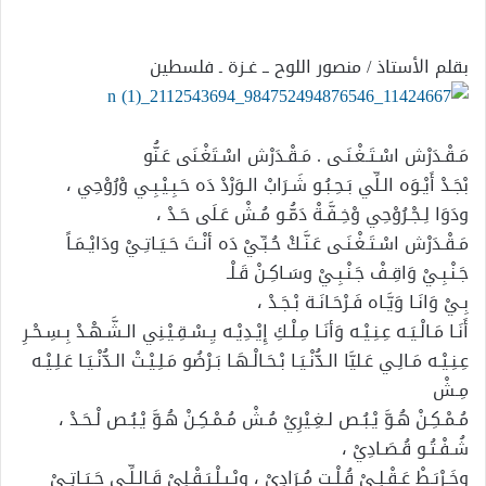
إلكترونيا
بقلم الأستاذ / منصور اللوح ــ غـزة ـ فلسطين
مَـقْـدَرْش اسْـتَـغْـنَـى . مَـقْـدَرْش اسْـتَغْـنَى عَـنُّو
بْجَـدْ أَيْـوَه الـلِّي بَـحِـبُـو شَـرَابْ الـوَرْدْ دَه حَـبِـيْـبِـي وْرُوْحِي ،
ودَوَا لِـجْـرُوْحِي وْخِـفَّـةْ دَمُّـو مُـشْ عَـلَى حَـدْ ،
مَـقْـدَرْش اسْـتَـغْـنَـى عَـنَّـكْ حُـبِّـيْ دَه أنْـتَ حَـيَـاتِـيْ ودَايْـمَـاً
جَـنْـبِـيْ وَاقِـفْ جَـنْـبِـيْ وسَـاكِـنْ قَـلْـ
بِـيْ وَانَـا وَيَّـاه فَـرْحَـانَـة بْـجَـدْ ،
أَنَـا مَـالْـيَـه عِـنِـيْـه وَأنَـا مِـلْـكِ إِيْـدِيْـه يِـسْـقِـيْـنِي الـشَّـهْـدْ بِـسِـحْـرِ
عِـنِـيْـه مَـالِـي عَـليَّا الـدُّنْـيَـا بْـحَـالْـهَـا بَـرْضُو مَـلِـيْـتْ الـدُّنْـيَـا عَـلِـيْـه
مِـشْ
مُـمْـكِـنْ هُـوَّ يْـبُـص لـغِـيْرِيْ مُـشْ مُـمْـكِـنْ هُـوَّ يْـبُـص لْـحَـدْ ،
شُـفْـتُـو قُـصَـادِيْ ،
وخَـرْبَـطْ عَـقْـلِـيْ قُـلْـت مُـرَادِيْ ، وِبْـيِـلْـبَـقْـلِيْ قَـالـلِّـي حَـيَـاتِـيْ