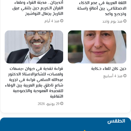
أنديجان… مدينة القراء وعلماء
اللغة العربية في عصر الذكاء
القرآن الكريم حين يلتقي عبق
الاصطناعي: بين أصالةٍ راسخة
التاريخ بجمال التواشيح
وتجديدٍ واعد
منذ 4 أيام
منذ يوم واحد
حين كان للماء حكاية
قراءة نقدية في ديوان «بسمات
ولمسات» للشاعرالاستاذ الدكتور
منذ 4 أسابيع
عبدالله السلمي قراءة في تجربة
شاعرٍ ناطقٍ بغير العربية بين الوفاء
للقصيدة العمودية والخصوصية
الثقافية
29 يونيو، 2026
الطقس