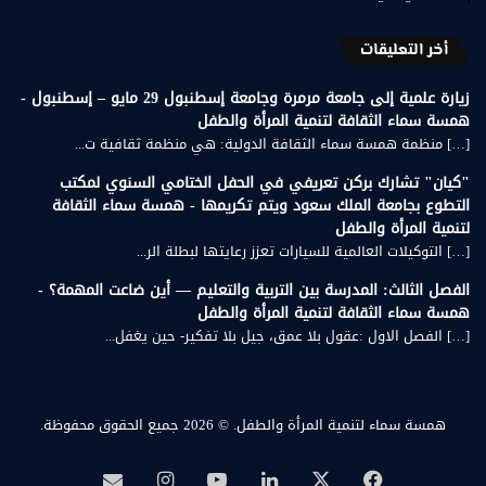
أخر التعليقات
زيارة علمية إلى جامعة مرمرة وجامعة إسطنبول 29 مايو – إسطنبول -
همسة سماء الثقافة لتنمية المرأة والطفل
[…] منظمة همسة سماء الثقافة الدولية: هي منظمة ثقافية ت...
"كيان" تشارك بركن تعريفي في الحفل الختامي السنوي لمكتب
التطوع بجامعة الملك سعود ويتم تكريمها - همسة سماء الثقافة
لتنمية المرأة والطفل
[…] التوكيلات العالمية للسيارات تعزز رعايتها لبطلة الر...
الفصل الثالث: المدرسة بين التربية والتعليم — أين ضاعت المهمة؟ -
همسة سماء الثقافة لتنمية المرأة والطفل
[…] الفصل الاول :عقول بلا عمق، جيل بلا تفكير- حين يغفل...
همسة سماء لتنمية المرأة والطفل.
© 2026 جميع الحقوق محفوظة.
‫X
فيسبوك
لينكدإن
‫YouTube
انستقرام
بريد