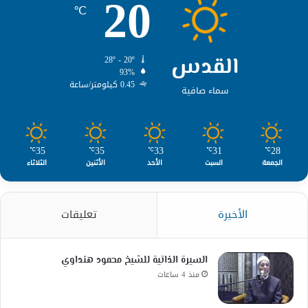
20
℃
القدس
28º - 20º
93%
0.45 كيلومتر/ساعة
سماء صافية
35
35
33
31
28
℃
℃
℃
℃
℃
الجمعة
السبت
الأحد
الأثنين
الثلاثاء
الأخيرة
تعليقات
السيرة الذاتية للشيخ محمود هنداوي
منذ 4 ساعات