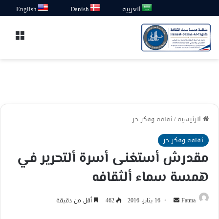
العربية
Danish
English
القائ
الرئيسية
/
ثقافه وفكر حر
ثقافه وفكر حر
مقدرش أستغنى أسرة ألتحرير في
همسة سماء ألثقافه
أرسل
Fatma
16 يناير، 2016
462
أقل من دقيقة
بريدا