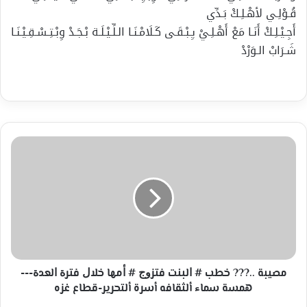
قُـوْلِـي لأهْـلِـكْ بَـدِّي
أَجِـيْـلِـكْ أَنَـا مَعْ أَهْـلِـيْ يِـبْـقَـى كَـلَامْـنَـا الـلِّـيْـلَـة بْـجَـدْ وِبْـتِـسْـقِـيْـنَـا
شَـرَابْ الـوَرْدْ
ﻣﺼﻴﺒﺔ
..???
ﺧﻄﺐ
#
ﺍﻟﺒﻨﺖ
ﻓﺘﺰﻭﺝ
#
ﺃﻣﻬﺎ
ﺧﻼﻝ
ﻓﺘﺮﺓ
ﻣﺼﻴﺒﺔ ..??? ﺧﻄﺐ # ﺍﻟﺒﻨﺖ ﻓﺘﺰﻭﺝ # ﺃﻣﻬﺎ ﺧﻼﻝ ﻓﺘﺮﺓ ﺍﻟﻌﺪﺓ---
ﺍﻟﻌﺪﺓ-
همسة سماء ألثقافه أسرة ألتحرير-قطاع غزه
-