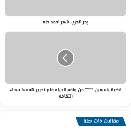
بحر العرب شعر احمد طه
قضية
ياسمين
؟؟؟؟
من
واقع
الحياه
قلم
تحرير
همسة
سماء
قضية ياسمين ؟؟؟؟ من واقع الحياه قلم تحرير همسة سماء
ألثقافه
ألثقافه
مقالات ذات صلة