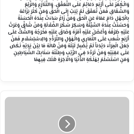
وَالْكُفْرُ عَلَى أَرْبَعِ دَعَائِمَ عَلَى التَّعَمُّقِ. وَالتَّنَازُعِ وَالزَّيْغِ
وَالشِّقَاقِ فَمَنْ تَعَمَّقَ لَمْ يُنِبْ إِلَى الْحَقِّ وَمَنْ كَثُرَ نِزَاعُهُ
بِالْجَهْلِ دَامَ عَمَاهُ عَنِ الْحَقِّ وَمَنْ زَاغَ سَاءَتْ عِنْدَهُ الْحَسَنَةُ
وَحَسُنَتْ عِنْدَهُ السَّيِّئَةُ وَسَكِرَ سُكْرَ الضَّلَالَةِ وَمَنْ شَاقَّ وَعُرَتْ
عَلَيْهِ طُرُقُهُ وَأَعْضَلَ عَلَيْهِ أَمْرُهُ وَضَاقَ عَلَيْهِ مَخْرَجُهُ وَالشَّكُّ عَلَى
أَرْبَعِ شُعَبٍ عَلَى التَّمَارِي وَالْهَوْلِ وَالتَّرَدُّدِ وَالِاسْتِسْلَامِ فَمَنْ
جَعَلَ الْمِرَاءَ دَيْدَناً لَمْ يُصْبِحْ لَيْلُهُ وَمَنْ هَالَهُ مَا بَيْنَ يَدَيْهِ نَكَصَ
عَلَى عَقِبَيْهِ وَمَنْ تَرَدَّدَ فِي الرَّيْبِ وَطِئَتْهُ سَنَابِكُ الشَّيَاطِينِ
وَمَنِ اسْتَسْلَمَ لِهَلَكَةِ الدُّنْيَا وَالْآخِرَةِ هَلَكَ فِيهِمَا
بحر
العرب
شعر
احمد
طه