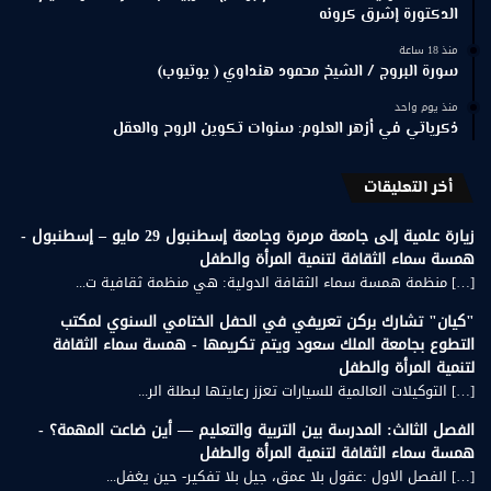
الدكتورة إشرق كرونه
منذ 18 ساعة
سورة البروج / الشيخ محمود هنداوي ( يوتيوب)
منذ يوم واحد
ذكرياتي في أزهر العلوم: سنوات تكوين الروح والعقل
أخر التعليقات
زيارة علمية إلى جامعة مرمرة وجامعة إسطنبول 29 مايو – إسطنبول -
همسة سماء الثقافة لتنمية المرأة والطفل
[…] منظمة همسة سماء الثقافة الدولية: هي منظمة ثقافية ت...
"كيان" تشارك بركن تعريفي في الحفل الختامي السنوي لمكتب
التطوع بجامعة الملك سعود ويتم تكريمها - همسة سماء الثقافة
لتنمية المرأة والطفل
[…] التوكيلات العالمية للسيارات تعزز رعايتها لبطلة الر...
الفصل الثالث: المدرسة بين التربية والتعليم — أين ضاعت المهمة؟ -
همسة سماء الثقافة لتنمية المرأة والطفل
[…] الفصل الاول :عقول بلا عمق، جيل بلا تفكير- حين يغفل...