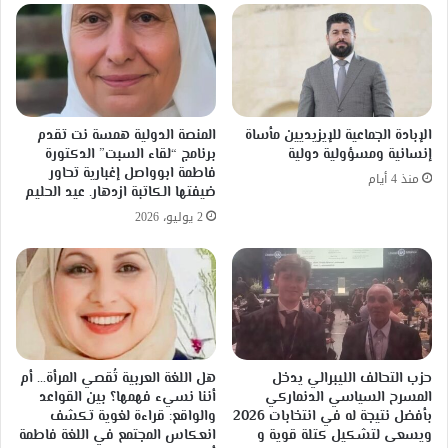
الإبادة الجماعية للإيزيديين مأساة
المنصة الدولية همسة نت تقدم
إنسانية ومسؤولية دولية
برنامج “لقاء السبت” الدكتورة
فاطمة ابوواصل إغبارية تحاور
منذ 4 أيام
ضيفتها الكاتبة ازدهار. عيد الحليم
2 يوليو، 2026
حزب التحالف الليبرالي يدخل
هل اللغة العربية تُقصي المرأة… أم
المسرح السياسي الدنماركي
أننا نسيء فهمها؟ بين القواعد
بأفضل نتيجة له في انتخابات 2026
والواقع: قراءة لغوية تكشف
ويسعى لتشكيل كتلة قوية و
انعكاس المجتمع في اللغة فاطمة