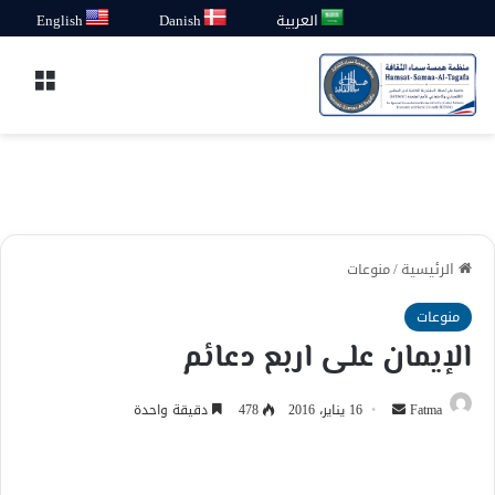
العربية
Danish
English
القائ
الرئيسية
/
منوعات
منوعات
الإيمان على اربع دعائم
أرسل
Fatma
16 يناير، 2016
478
دقيقة واحدة
بريدا
إلكترونيا