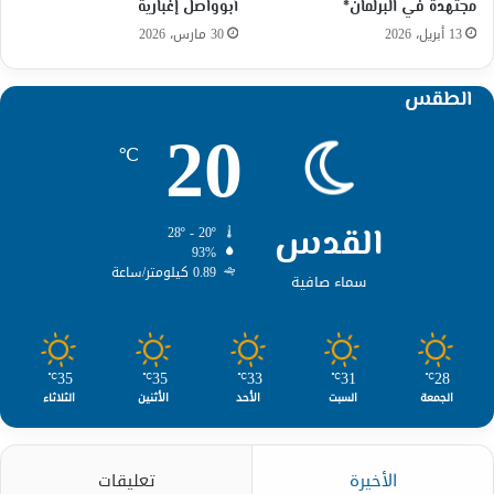
مجتهدة في البرلمان*
أبوواصل إغبارية
13 أبريل، 2026
30 مارس، 2026
الطقس
20
℃
القدس
28º - 20º
93%
0.89 كيلومتر/ساعة
سماء صافية
35
35
33
31
28
℃
℃
℃
℃
℃
الجمعة
السبت
الأحد
الأثنين
الثلاثاء
الأخيرة
تعليقات