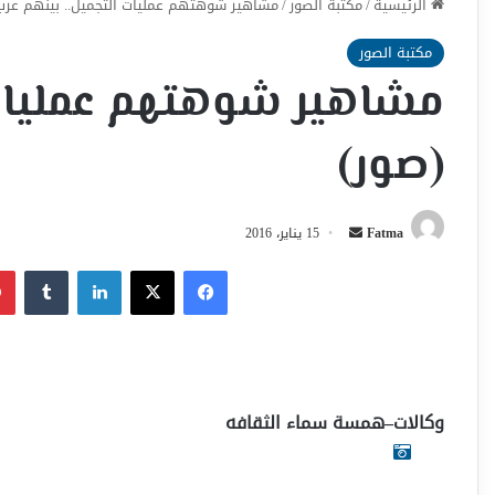
الرئيسية
/
مكتبة الصور
/
مشاهير شوهتهم عمليات التجميل.. بينهم عرب
مكتبة الصور
مشاهير شوهتهم عمليات 
(صور)
أرسل
Fatma
15 يناير، 2016
بريدا
فيسبوك
‫X
لينكدإن
إلكترونيا
وكالات–همسة سماء الثقافه