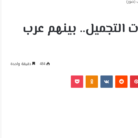
 (صور)
التجميل.. بينهم عرب
484
دقيقة واحدة
بينتيريست
Odnoklassniki
‫Pocket