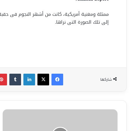
ممثلة ومغنية أمريكية، كانت من أشهر النجوم فى حقبة ا
إلى تلك الصورة التى نراها.
فيسبوك
‫X
لينكدإن
شاركها
التهاب
الأذن
الوسطى