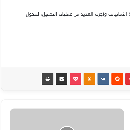
لثمانيانت وأجرت العديد من عمليات التجميل، لتتحول
بينتيريست
Odnoklassniki
‫Pocket
مشاركة عبر البريد
طباعة
عاجل
همسة
سماء
الثقافة