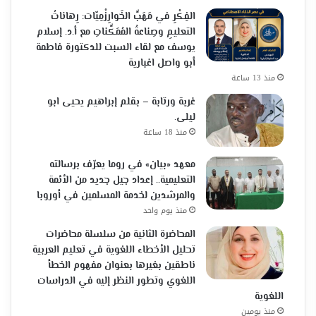
الفِكْرِ في مَهَبِّ الخَوارِزْمِيّات: رِهاناتُ
التعليمِ وصِناعةُ المُمَكِّناتِ مع أ.د. إسلام
يوسف مع لقاء السبت للدكتورة فاطمة
أبو واصل اغبارية
منذ 13 ساعة
غربة ورتابة – بقلم إبراهيم يحيى ابو
ليلى.
منذ 18 ساعة
معهد «بيان» في روما يعرّف برسالته
التعليمية.. إعداد جيل جديد من الأئمة
والمرشدين لخدمة المسلمين في أوروبا
منذ يوم واحد
المحاضرة الثانية من سلسلة محاضرات
تحليل الأخطاء اللغوية في تعليم العربية
ناطقين بغيرها بعنوان مفهوم الخطأ
اللغوي وتطور النظر إليه في الدراسات
اللغوية
منذ يومين