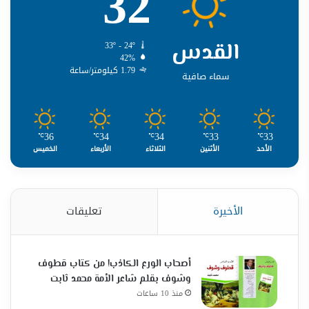
32
القدس
33º - 24º
42%
1.79 كيلومتر/ساعة
سماء صافية
36
34
34
33
33
℃
℃
℃
℃
℃
الأحد
الأثنين
الثلاثاء
الأربعاء
الخميس
الأخيرة
تعليقات
أصحاب الورع الكاذب! من كتاب قطوف
وشوف بقلم شاعر الأمة محمد ثابت
منذ 10 ساعات