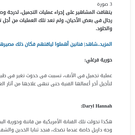
3 صورة
يتهافت المشاهير على إجراء عمليات التجميل، لدرجة وصل
رجال فى بعض الأحيان، ولم تعد تلك العمليات من أجل 
والخلود.
المزيد..شاهد| فنانين أهملوا لياقتهم فكان ذلك مصيره
حورية فرغلي:
عملية تجميل فى الأنف، تسببت فى حدوث تغير فى طبيعت
لتأجيل أخر أعمالها الفنية حتى تنهى علاجها من آثار الع
Daryl Hannah:
هكذا تحولت تلك الفنانة الأمريكية من فاتنة وحورية ال
وجه داريل خاصة عندما تضحك، فنجد ثنايا الخدين والشفاة 