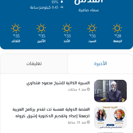
93%
0.45 كيلومتر/ساعة
سماء صافية
35
35
33
31
28
℃
℃
℃
℃
℃
الجمعة
السبت
الأحد
الأثنين
الثلاثاء
الأخيرة
تعليقات
السيرة الذاتية للشيخ محمود هنداوي
منذ 4 ساعات
المنصة الدولية همسة نت تقدم برنامج العربية
تجمعنا إعداد وتقديم الدكتورة إشرق كرونه
منذ 18 ساعة