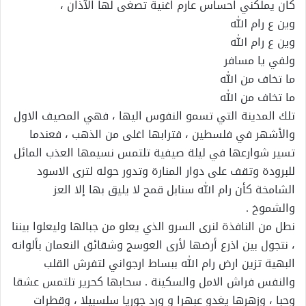
كان يملكني احساس عارم اغنية تصغى لها الآذان ،
وين ع رام الله
وين ع رام الله
ولفي يا مسافر
ما تخاف من الله
ما تخاف من الله
تلك المدينة التي تسمو النفوس اليها ، فهي المصيف الاول
والأشهر في فلسطين ، فترابها اغلى من الذهب ، فعندما
تسير شوارعها في ليلة صيفية تلتمس نسيمها العذب المائل
للبرودة وتقف على دوار المنارة وتدور حوله لترى الاسود
الشامخة كأن رام الله سنابل قمح لا يليق بها إلا العز
والشموخ .
نطل من النافذة لنرى السرو الذي يعلو من جبالها وليعلوا بيننا
، نتجول بين اذرع أرضها لأرى العوسج وشقائق النعمان بألوانه
البهية تزين ارض رام الله ببساط ارجواني لتفرش القلب
والنفس فراش الامل والسكينة . سحابها كحرير تلتمس عشقا
وحبا ، وزهرها يغدو عبهرا و ورد جوريا سلسبيلا ، وقطرات