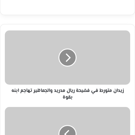
زيدان
متورط
في
فضيحة
ريال
مدريد
والجماهير
تهاجم
ابنه
بقوة
زيدان متورط في فضيحة ريال مدريد والجماهير تهاجم ابنه
بقوة
تحت
شعار
الحرية
للشاعرألفلسطينى