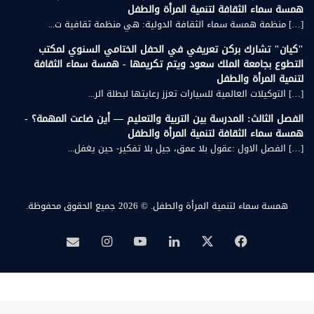
همسة سماء الثقافة لتنمية المرأة والطفل
[…] منظمة همسة سماء الثقافة الدولية: هي منظمة ثقافية ت...
"كيان" تشارك بركن تعريفي في الحفل الختامي السنوي لمكتب
التطوع بجامعة الملك سعود ويتم تكريمها - همسة سماء الثقافة
لتنمية المرأة والطفل
[…] التوكيلات العالمية للسيارات تعزز رعايتها لبطلة الر...
الفصل الثالث: المدرسة بين التربية والتعليم — أين ضاعت المهمة؟ -
همسة سماء الثقافة لتنمية المرأة والطفل
[…] الفصل الاول :عقول بلا عمق، جيل بلا تفكير- حين يغفل...
همسة سماء لتنمية المرأة والطفل.
© 2026 جميع الحقوق محفوظة.
‫X
فيسبوك
لينكدإن
‫YouTube
انستقرام
بريد
همسة