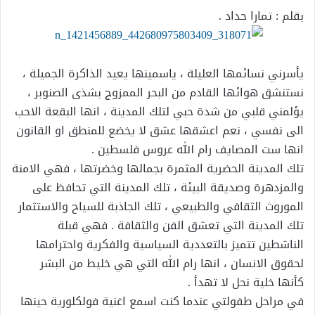
بقلم : تمارا حداد .
يأسرني نسائمها العليلة ، ياسمينها يعيد الذاكرة الجميلة ،
نستنشق هوائها القادم من البحر الممزوج بشذى الصنوبر ،
يؤلمني قلبي من شدة حبي لتلك المدينة ، انها البقعة الاحب
الى نفسي ، نعم اعشقها عشق لا يخضع للمنطق او القانون
انها ست المصايف رام الله عروس فلسطين .
تلك المدينة الحضرية المثمرة بجمالها وخضرتها ، فهي الامنة
والمزدهرة وصديقة البيئة ، تلك المدينة التي تحافظ على
الموروث الثقافي والطبيعي ، تلك الجاذبة للسياح والاستثمار
تلك المدينة التي
تعشق الفن والثقافة . فهي قبلة
الناشطين تتميز بالتعددية السياسية والفكرية واحترامها
لحقوق الانسان ، انها رام الله التي هي خليط من البشر
كأنها خلية نحل لا تهدأ .
في مراحل طفولتي عندما كنت اسمع اغنية فولكلورية حينها