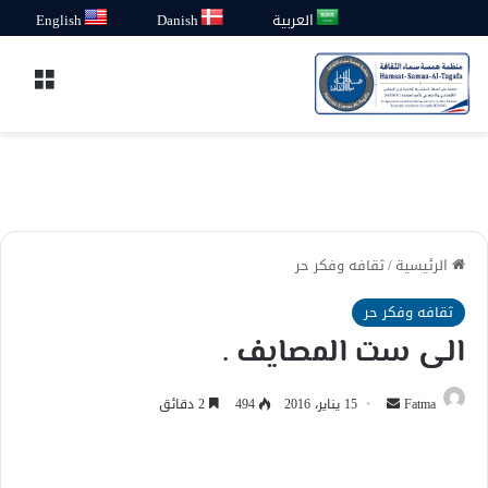
العربية
Danish
English
القائ
الرئيسية
/
ثقافه وفكر حر
ثقافه وفكر حر
الى ست المصايف .
أرسل
Fatma
15 يناير، 2016
494
2 دقائق
بريدا
إلكترونيا