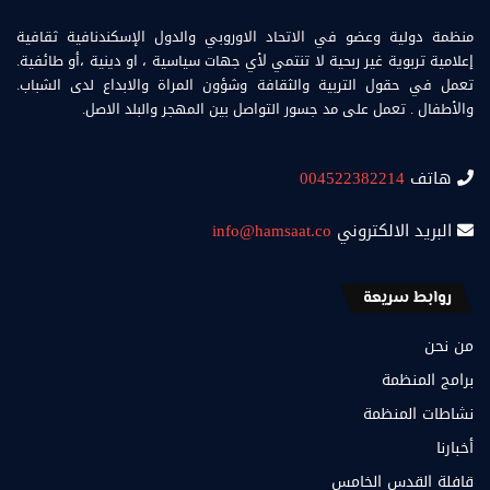
منظمة دولية وعضو في الاتحاد الاوروبي والدول الإسكندنافية ثقافية
إعلامية تربوية غير ربحية لا تنتمي لأي جهات سياسية ، او دينية ،أو طائفية.
تعمل في حقول التربية والثقافة وشؤون المراة والابداع لدى الشباب.
والأطفال . تعمل على مد جسور التواصل بين المهجر والبلد الاصل.
هاتف
004522382214
البريد الالكتروني
info@hamsaat.co
روابط سريعة
من نحن
برامج المنظمة
نشاطات المنظمة
أخبارنا
قافلة القدس الخامس