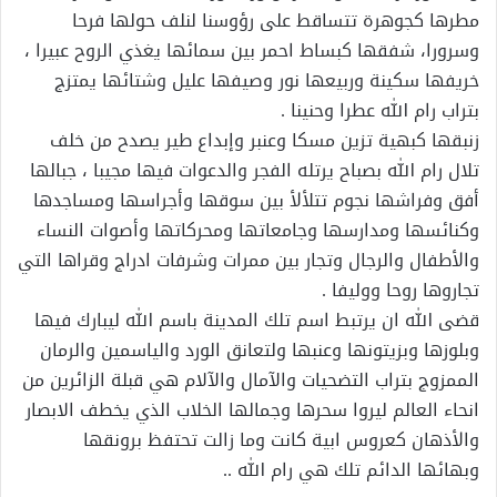
مطرها كجوهرة تتساقط على رؤوسنا لنلف حولها فرحا
وسرورا، شفقها كبساط احمر بين سمائها يغذي الروح عبيرا ،
خريفها سكينة وربيعها نور وصيفها عليل وشتائها يمتزج
بتراب رام الله عطرا وحنينا .
زنبقها كبهية تزين مسكا وعنبر وإبداع طير يصدح من خلف
تلال رام الله بصباح يرتله الفجر والدعوات فيها مجيبا ، جبالها
أفق وفراشها نجوم تتلألأ بين سوقها وأجراسها ومساجدها
وكنائسها ومدارسها وجامعاتها ومحركاتها وأصوات النساء
والأطفال والرجال وتجار بين ممرات وشرفات ادراج وقراها التي
تجاروها روحا ووليفا .
قضى الله ان يرتبط اسم تلك المدينة باسم الله ليبارك فيها
وبلوزها وبزيتونها وعنبها ولتعانق الورد والياسمين والرمان
الممزوج بتراب التضحيات والآمال والآلام هي قبلة الزائرين من
انحاء العالم ليروا سحرها وجمالها الخلاب الذي يخطف الابصار
والأذهان كعروس ابية كانت وما زالت تحتفظ برونقها
وبهائها الدائم تلك هي رام الله ..