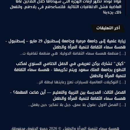
فؤاد عودة: تُظهر أزمات الهجرة التي شهدناها خلال الثلاثين عامًا
الماضية فشل الاتفاقيات الثنائية. فلنساعدهم في بلادهم، ولنفعل
ذلك بجدية!
أخر التعليقات
زيارة علمية إلى جامعة مرمرة وجامعة إسطنبول 29 مايو – إسطنبول -
همسة سماء الثقافة لتنمية المرأة والطفل
[…] منظمة همسة سماء الثقافة الدولية: هي منظمة ثقافية ت...
"كيان" تشارك بركن تعريفي في الحفل الختامي السنوي لمكتب
التطوع بجامعة الملك سعود ويتم تكريمها - همسة سماء الثقافة
لتنمية المرأة والطفل
[…] التوكيلات العالمية للسيارات تعزز رعايتها لبطلة الر...
الفصل الثالث: المدرسة بين التربية والتعليم — أين ضاعت المهمة؟ -
همسة سماء الثقافة لتنمية المرأة والطفل
[…] الفصل الاول :عقول بلا عمق، جيل بلا تفكير- حين يغفل...
همسة سماء لتنمية المرأة والطفل.
© 2026 جميع الحقوق محفوظة.