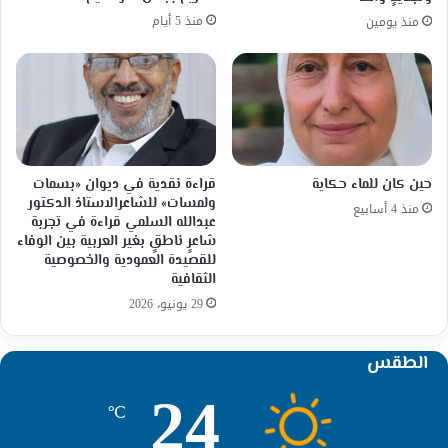
منذ 5 أيام
منذ يومين
حين كان للماء حكاية
قراءة نقدية في ديوان «بسمات
ولمسات» للشاعرالاستاذ الدكتور
منذ 4 أسابيع
عبدالله السلمي قراءة في تجربة
شاعرٍ ناطقٍ بغير العربية بين الوفاء
للقصيدة العمودية والخصوصية
الثقافية
29 يونيو، 2026
الطقس
24
℃