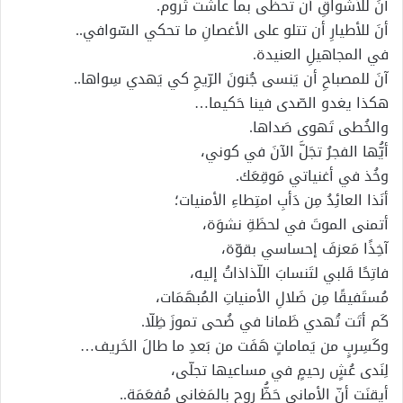
آنَ للأشواقِ أن تحظى بما عاشَت تَروم.
أنَ للأطيارِ أن تتلو على الأغصانِ ما تحكي السّوافي..
في المجاهيلِ العنيدة.
آنَ للمصباحِ أن يَنسى جُنونَ الرّيحِ كي يَهدي سِواها..
هكذا يغدو الصّدى فينا حَكيما…
والخُطى تَهوى صَداها.
أيُّها الفجرُ تجَلَّ الآنَ في كوني،
وخُذ في أغنياتي مَوقِعَك.
أنَذا العائِدُ مِن دَأبِ امتِطاءِ الأمنيات؛
أتمنى الموتَ في لحظَةِ نشوَة،
آخِذًا مَعزفَ إحساسي بقوّة،
فاتِحًا قَلبي لتَنسابَ اللّذاذاتُ إليه،
مُستَفيقًا مِن ضَلالِ الأمنياتِ المُبهَمَات،
كَم أتَت تُهدي ظَمانا في ضُحى تموزَ ظِلّا.
وكَسِربٍ من يَماماتٍ هَفَت من بَعدِ ما طالَ الخَريف…
لِنَدى عُشٍ رحيمٍ في مساعيها تجلّى،
أيقنَت أنّ الأماني حَظُّ روحٍ بالمَغاني مُفعَمَة..