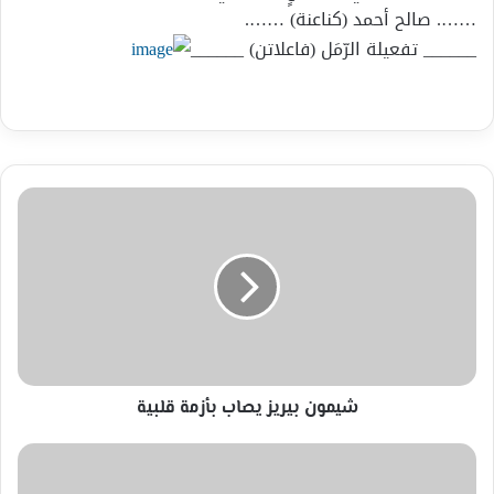
……. صالح أحمد (كناعنة) …….
______ تفعيلة الرّمَل (فاعلاتن) ______
شيمون
بيريز
يصاب
بأزمة
قلبية
شيمون بيريز يصاب بأزمة قلبية
نشطاء
يتداولون