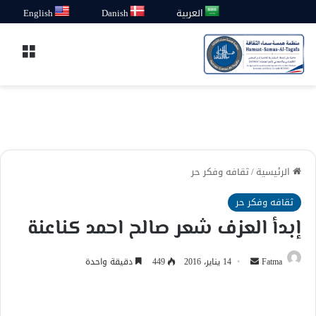
العربية
Danish
English
القائ
الرئيسية
/
ثقافه وفكر حر
ثقافه وفكر حر
إبدأ العزف شعر صالح احمد كناعنة
أرسل
Fatma
14 يناير، 2016
449
دقيقة واحدة
بريدا
إلكترونيا