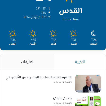
القدس
25º - 23º
75%
1.79 كيلومتر/ساعة
سماء صافية
34
35
33
31
24
℃
℃
℃
℃
℃
الجمعة
السبت
الأحد
الأثنين
الثلاثاء
الأخيرة
تعليقات
السيرة الذاتية للشاعر الكبير درويش الأسيوطي
منذ 3 ساعات
(بدون عنوان)
منذ 4 ساعات