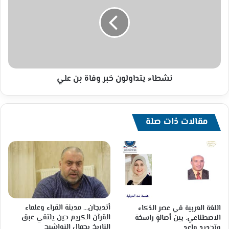
خبر
وفاة
بن
علي
نشطاء يتداولون خبر وفاة بن علي
مقالات ذات صلة
أنديجان… مدينة القراء وعلماء
اللغة العربية في عصر الذكاء
القرآن الكريم حين يلتقي عبق
الاصطناعي: بين أصالةٍ راسخة
التاريخ بجمال التواشيح
وتجديدٍ واعد