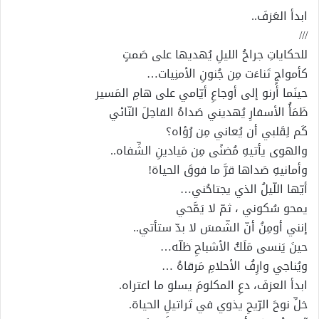
ابدأ العَزفَ..
///
للحكاياتِ جراحُ الليلِ يُهديها على صَمتٍ
كأمواجٍ تَناءَت مِن جُنونِ الأمنِيات…
حينَما أرنو إلى أوجاعِ أيّامي على هامِ المَسير
ظَمَأُ الأسفارِ يُهديني صَداهُ القاحِلَ النّائي
كَم لِقَلبي أن يُعاني مِن رُؤاه؟
والهوى يأتيهِ مُضنًى مِن مَيادينِ الشِّفاه..
وأمانيهِ صَداها قرَّ ما فوقَ الحياة!
أيّها اللّيلُ الذي يجتاحُني…
يمحو سُكوني ، ثمّ لا يَمَّحي
إنني أومِنُ أنّ الشّمسَ لا بدّ ستأتي..
حينَ يَنسى مَلَكُ الأشباحِ ظلّه…
ويُناجي وارِفُ الأحلامِ مَرقاهُ …
ابدأ العزفَ، دعِ المكلومَ يسلو ما اعتراه.
خلِّ نوحَ الرّيحِ يذوي في تَراتيلِ الحياة.