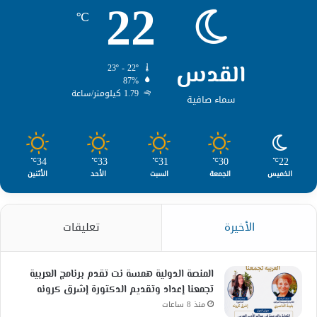
22
℃
القدس
23º - 22º
87%
1.79 كيلومتر/ساعة
سماء صافية
34
33
31
30
22
℃
℃
℃
℃
℃
الخميس
الجمعة
السبت
الأحد
الأثنين
الأخيرة
تعليقات
المنصة الدولية همسة نت تقدم برنامج العربية
تجمعنا إعداد وتقديم الدكتورة إشرق كرونه
منذ 8 ساعات