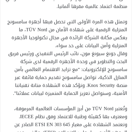
منظمة اعتماد عالمية مقرها ألمانيا.
وتمثل هذه المرة الأولى التي تحصل فيها أجهزة سامسونج
المنزلية الرقمية على شهادة الأمان من TÜV Nord، ما
يعكس مكانة الشركة الرائدة في مجال تكنولوجيا الأجهزة
المنزلية وأمن البيانات على حد سواء.
وقال جونغ سيونغ مون، نائب الرئيس التنفيذي ورئيس فريق
البحث والتطوير في وحدة الأجهزة الرقمية لدى شركة
سامسونج للإلكترونيات: “مع تزايد الاهتمام العالمي بأمن
المنازل الذكية، تواصل سامسونج تقديم حماية فائقة عبر
منصة Knox Security. وتؤكد هذه الشهادة متانة تقنياتنا
الأمنية، وسنواصل تعزيز الحماية المتميزة لبيانات عملائنا”.
وتُعتبر TÜV Nord من أبرز المؤسسات العالمية المرموقة،
ومعترف بها كهيئة وطنية للاعتماد وفق نظام IECEE.
وتعتمد الشهادة على معيار ETSI EN 303 645 الصادر عن