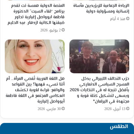
الإبادة الجماعية للإيزيديين مأساة
المنصة الدولية همسة نت تقدم
إنسانية ومسؤولية دولية
برنامج “لقاء السبت” الدكتورة
فاطمة ابوواصل إغبارية تحاور
منذ 4 أيام
ضيفتها الكاتبة ازدهار. عيد الحليم
2 يوليو، 2026
حزب التحالف الليبرالي يدخل
هل اللغة العربية تُقصي المرأة… أم
المسرح السياسي الدنماركي
أننا نسيء فهمها؟ بين القواعد
بأفضل نتيجة له في انتخابات 2026
والواقع: قراءة لغوية تكشف
ويسعى لتشكيل كتلة قوية و
انعكاس المجتمع في اللغة فاطمة
مجتهدة في البرلمان*
أبوواصل إغبارية
13 أبريل، 2026
30 مارس، 2026
الطقس