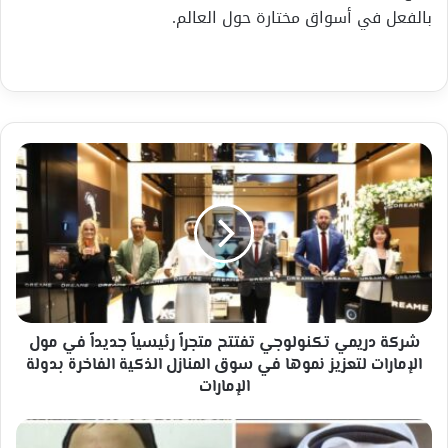
بالفعل في أسواق مختارة حول العالم.
شركة
دريمي
تكنولوجي
تفتتح
متجراً
رئيسياً
جديداً
في
مول
الإمارات
شركة دريمي تكنولوجي تفتتح متجراً رئيسياً جديداً في مول
لتعزيز
الإمارات لتعزيز نموها في سوق المنازل الذكية الفاخرة بدولة
نموها
الإمارات
في
سوق
“وكان
المنازل