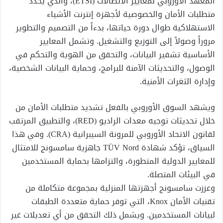
المعهد الأوروبي لمعايير الاتصالات (ETSI)، والذي يحدد
متطلبات الأمان والخصوصية لأجهزة إنترنت الأشياء
الاستهلاكية طوال دورة حياتها، بدءاً من التصميم والتطوير
مروراً وصولاً إلى التوزيع والتشغيل. وتشمل المعايير
الأساسية تشفير البيانات، والتحقق من الهوية والتحكم في
الوصول، والتحديثات الآمنة للبرامج، وحماية البيانات الشخصية،
وإدارة الثغرات الأمنية.
ويشهد السوق الأوروبي بالفعل تشديد متطلبات الأمان من
خلال تحديثات توجيه معدات الراديو (RED)، والتطبيق المرتقب
لقانون الاتحاد الأوروبي للمرونة السيبرانية (CRA). وفي هذا
السياق، تؤكد شهادة TÜV Nord جاهزية سامسونج للامتثال
للمعايير الدولية المتطورة، والتزامها بحماية المستخدمين
في البيئات المتصلة.
وعززت سامسونج أجهزتها المنزلية بمجموعة متكاملة من
تقنيات الأمان Knox، التي توفر حماية متعددة الطبقات
لبيانات المستخدمين. ويشمل ذلك التحقق من أي تعديلات غير