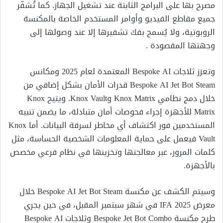
مصرح بها على البرامج الثابتة عند تشغيل الجهاز. كما تُشفّر
جميع مقاطع الفيديو وأوامر المستخدم الخاصة بالمكنسة
الروبوتية، ولا يُسمح بفك تشفيرها إلا عند وصولها إلى
وجهتها المقصودة .
وتعزز ثلاجات Bespoke AI المعتمدة لعام 2025 ومكانس
Bespoke AI Jet Bot Steam قدرات الأمان بشكل إضافي من
خلال دمج نظامي Knox Matrix وKnox Vault. ويتيح Knox
Matrix للأجهزة إجراء فحوصات أمان متبادلة، ما يضمن تنبيه
المستخدمين فور اكتشاف أي مخاطر لسرقة البيانات. أما Knox
Vault فيعمل على حماية المعلومات الشخصية الحساسة، مثل
كلمات المرور، عبر معالجتها وتخزينها في نظام فرعي مخصص
بالأجهزة.
وسيتم الكشف عن مكنسة Bespoke AI Jet Bot Steam خلال
معرض IFA 2025 في شهر سبتمبر المقبل، في حين يجري
طرح مكنسة Bespoke Jet Bot Combo وثلاجات Bespoke AI