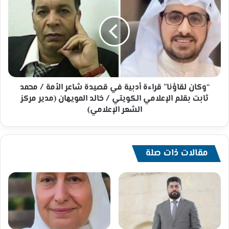
لقاؤنا”
الذكية
قراءة
الفاخرة
أدبية
بدولة
في
الإمارات
قصيدة
شاعر
الأمة
/
محمد
“وكان لقاؤنا” قراءة أدبية في قصيدة شاعر الأمة / محمد
ثابت
ثابت بقلم الإعلامي الكويتي / خالد المويهان (مدير مركز
بقلم
الشعر الإعلامي)
الإعلامي
الكويتي
/
خالد
مقالات ذات صلة
المويهان
(مدير
مركز
الشعر
الإعلامي)