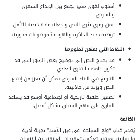
أسلوب لغوي مميز يجمع بين الإبداع الشعري
والسردي.
عمق رمزي يثري النص ويجعله مادة خصبة للتأمل.
توظيف جيد للذاكرة والهوية كموضوعات محورية.
النقاط التي يمكن تطويرها:
قد يحتاج النص إلى توضيح بعض الرموز التي قد
تكون غامضة للقارئ العادي.
التنويع في البناء السردي يمكن أن يعزز من إيقاع
النص ويزيد من جاذبيته.
تضمين خلفية تاريخية أو اجتماعية أوسع قد يساعد
القارئ على فهم السياق بشكل أفضل.
الخاتمة
يُقدم كتاب “ولع السباحة في عين الأسد” تجربة أدبية
وإنسانية عميقة، تعكس تعقيدات العلاقة بين الإنسان