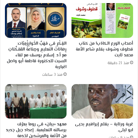
أصحاب الورع الكاذب! من كتاب
الفِكْرِ في مَهَبِّ الخَوارِزْمِيّات:
قطوف وشوف بقلم شاعر الأمة
رِهاناتُ التعليمِ وصِناعةُ المُمَكِّناتِ
محمد ثابت
مع أ.د. إسلام يوسف مع لقاء
السبت للدكتورة فاطمة أبو واصل
منذ 21 دقيقة
اغبارية
منذ 3 ساعات
غربة ورتابة – بقلم إبراهيم يحيى
معهد «بيان» في روما يعرّف
ابو ليلى.
برسالته التعليمية.. إعداد جيل جديد
من الأئمة والمرشدين لخدمة
منذ 9 ساعات