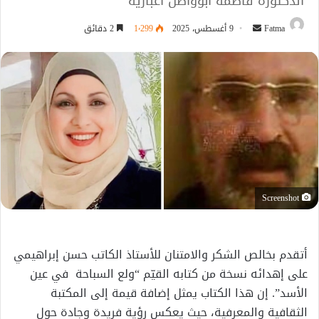
الدكتورة فاطمة ابوواصل اغبارية
أرسل
Fatma
9 أغسطس، 2025
1٬299
2 دقائق
بريدا
إلكترونيا
Screenshot
أتقدم بخالص الشكر والامتنان للأستاذ الكاتب حسن إبراهيمي
على إهدائه نسخة من كتابه القيّم “ولع السباحة في عين
الأسد”. إن هذا الكتاب يمثل إضافة قيمة إلى المكتبة
الثقافية والمعرفية، حيث يعكس رؤية فريدة وجادة حول