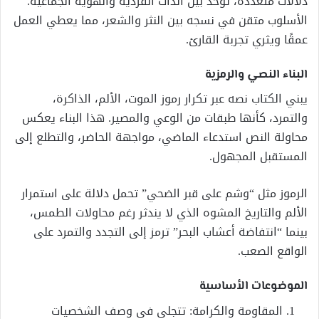
دلالات متعددة، توحد بين الذات الفردية والهوية الجماعية.
الأسلوب متقن في نسجه بين النثر والشعر، مما يعطي العمل
عمقًا ويثري تجربة القارئ.
البناء النصي والرمزية
يبني الكتاب نصه عبر تكرار رموز الموت، الألم، الذاكرة،
والتمرد، كأنها طبقات من الوعي والمصير. هذا البناء يعكس
محاولة النص استدعاء الماضي، مواجهة الحاضر، والتطلع إلى
المستقبل المجهول.
الرموز مثل “وشم على قبر الضحي” تحمل دلالة على استمرار
الألم والتاريخ المشوه الذي لا يندثر رغم محاولات الطمس،
بينما “انتفاضة أعشاب البحر” ترمز إلى التجدد والتمرد على
الواقع الصعب.
الموضوعات الأساسية
المقاومة والكرامة: تتجلى في وصف الشخصيات