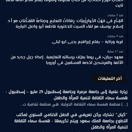
أصحاب الورع الكاذب! من كتاب قطوف وشوف بقلم شاعر الأمة محمد
ثابت
منذ 3 ساعات
الفِكْرِ في مَهَبِّ الخَوارِزْمِيّات: رِهاناتُ التعليمِ وصِناعةُ المُمَكِّناتِ مع أ.د.
إسلام يوسف مع لقاء السبت للدكتورة فاطمة أبو واصل اغبارية
منذ 9 ساعات
غربة ورتابة – بقلم إبراهيم يحيى ابو ليلى.
منذ 17 ساعة
معهد «بيان» في روما يعرّف برسالته التعليمية.. إعداد جيل جديد من
الأئمة والمرشدين لخدمة المسلمين في أوروبا
أخر التعليقات
زيارة علمية إلى جامعة مرمرة وجامعة إسطنبول 29 مايو – إسطنبول -
همسة سماء الثقافة لتنمية المرأة والطفل
[…] منظمة همسة سماء الثقافة الدولية: هي منظمة ثقافية ت...
"كيان" تشارك بركن تعريفي في الحفل الختامي السنوي لمكتب
التطوع بجامعة الملك سعود ويتم تكريمها - همسة سماء الثقافة
لتنمية المرأة والطفل