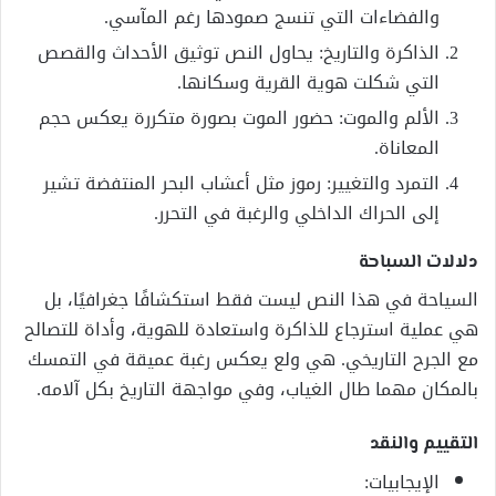
والفضاءات التي تنسج صمودها رغم المآسي.
الذاكرة والتاريخ: يحاول النص توثيق الأحداث والقصص
التي شكلت هوية القرية وسكانها.
الألم والموت: حضور الموت بصورة متكررة يعكس حجم
المعاناة.
التمرد والتغيير: رموز مثل أعشاب البحر المنتفضة تشير
إلى الحراك الداخلي والرغبة في التحرر.
دلالات السباحة
السياحة في هذا النص ليست فقط استكشافًا جغرافيًا، بل
هي عملية استرجاع للذاكرة واستعادة للهوية، وأداة للتصالح
مع الجرح التاريخي. هي ولع يعكس رغبة عميقة في التمسك
بالمكان مهما طال الغياب، وفي مواجهة التاريخ بكل آلامه.
التقييم والنقد
الإيجابيات: