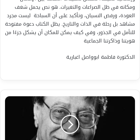
ومكانه في ظل الصراعات والتغيرات. هو نص يحمل شغف
العودة، ورفض النسيان، وتأكيد على أن السباحة ليست مجرد
مشاهد بل رحلة في الذات والتاريخ. يظل الكتاب دعوة مفتوحة
للتأمل في الجذور، وفي كيف يمكن للمكان أن يشكل جزءًا من
هويتنا وذاكرتنا الجماعية
الدكتورة فاطمة ابوواصل اغبارية
مَضَى
مَحْمُود
دَرْوِيش…
وَلَمْ
تَمْضِ
قَصَائِدُهُ.
تَسِيرُ