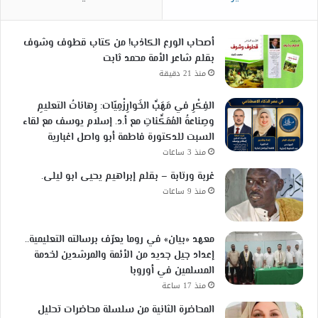
أصحاب الورع الكاذب! من كتاب قطوف وشوف
بقلم شاعر الأمة محمد ثابت
منذ 21 دقيقة
الفِكْرِ في مَهَبِّ الخَوارِزْمِيّات: رِهاناتُ التعليمِ
وصِناعةُ المُمَكِّناتِ مع أ.د. إسلام يوسف مع لقاء
السبت للدكتورة فاطمة أبو واصل اغبارية
منذ 3 ساعات
غربة ورتابة – بقلم إبراهيم يحيى ابو ليلى.
منذ 9 ساعات
معهد «بيان» في روما يعرّف برسالته التعليمية..
إعداد جيل جديد من الأئمة والمرشدين لخدمة
المسلمين في أوروبا
منذ 17 ساعة
المحاضرة الثانية من سلسلة محاضرات تحليل