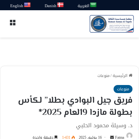
العربية
Danish
English
القائ
الرئيسية
/
منوعات
منوعات
فريق جيل البوادي بطلا” لكأس
بطولة مازدا 19لعام 2025*
د. وسيلة محمود الحلبي
أرسل
Fatma
16 يوليو، 2025
1٬431
دقيقة واحدة