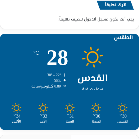
اترك تعليقاً
يجب أنت تكون
مسجل الدخول
لتضيف تعليقاً.
الطقس
28
℃
القدس
30º - 22º
56%
0.89 كيلومتر/ساعة
سماء صافية
34
33
31
30
30
℃
℃
℃
℃
℃
الخميس
الجمعة
السبت
الأحد
الأثنين