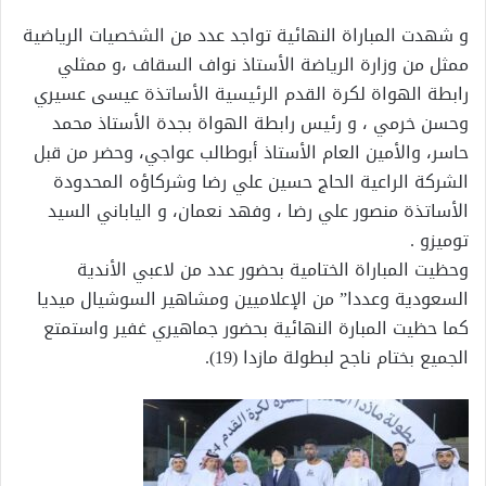
و شهدت المباراة النهائية تواجد عدد من الشخصيات الرياضية
ممثل من وزارة الرياضة الأستاذ نواف السقاف ،و ممثلي
رابطة الهواة لكرة القدم الرئيسية الأساتذة عيسى عسيري
وحسن خرمي ، و رئيس رابطة الهواة بجدة الأستاذ محمد
حاسر، والأمين العام الأستاذ أبوطالب عواجي، وحضر من قبل
الشركة الراعية الحاج حسين علي رضا وشركاؤه المحدودة
الأساتذة منصور علي رضا ، وفهد نعمان، و الياباني السيد
توميزو .
وحظيت المباراة الختامية بحضور عدد من لاعبي الأندية
السعودية وعددا” من الإعلاميين ومشاهير السوشيال ميديا
كما حظيت المبارة النهائية بحضور جماهيري غفير واستمتع
الجميع بختام ناجح لبطولة مازدا (19).