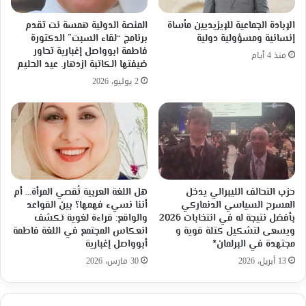
الإبادة الجماعية للإيزيديين مأساة
المنصة الدولية همسة نت تقدم
إنسانية ومسؤولية دولية
برنامج “لقاء السبت” الدكتورة
فاطمة ابوواصل إغبارية تحاور
منذ 4 أيام
ضيفتها الكاتبة ازدهار. عيد الحليم
2 يوليو، 2026
حزب التحالف الليبرالي يدخل
هل اللغة العربية تُقصي المرأة… أم
المسرح السياسي الدنماركي
أننا نسيء فهمها؟ بين القواعد
بأفضل نتيجة له في انتخابات 2026
والواقع: قراءة لغوية تكشف
ويسعى لتشكيل كتلة قوية و
انعكاس المجتمع في اللغة فاطمة
مجتهدة في البرلمان*
أبوواصل إغبارية
13 أبريل، 2026
30 مارس، 2026