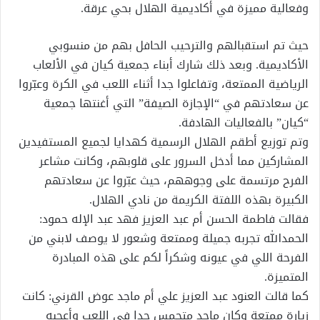
وفعالية مميزة في أكاديمية الهلال بحي عرقة.
حيث تم استقبالهم والترحيب الحافل بهم من منسوبي
الأكاديمية. وبعد ذلك شارك أبناء جمعية كيان في الألعاب
الرياضية الممتعة، وتفاعلوا جدا أثناء اللعب في الكرة وعبّروا
عن سعادتهم في “الإجازة الصيفة” التي أغنتها جمعية
“كيان” بالفعاليات الهادفة.
وتم توزيع أطقم الهلال الرسمية كهدايا لجميع المستفيدين
المشاركين مما أدخل السرور على قلوبهم، وكانت مشاعر
الفرح مرتسمة على وجوههم، حيث عبّروا عن سعادتهم
الكبيرة بهذه اللفتة الكريمة من نادي الهلال.
فقالت فاطمة الحسن أم عبد العزيز فهد عبد الإله حمود:
الحمدالله تجربه جميلة وممتعة وشعور لا يوصف لابني من
الفرحة اللي في عيونه وشكراً لكم على هذه المبادرة
المتميزة.
كما قالت العنود عبد العزيز علي أم ماجد عوض القرني: كانت
زيارة ممتعة وكان ماجد متحمس جدا في اللعب وأعجبه