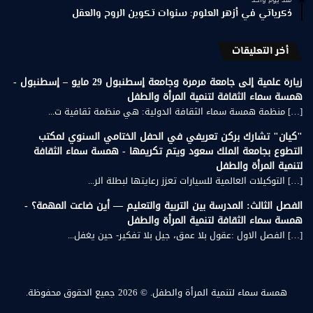
ذكرياتي في أزهر العلوم: سنوات تكوين الروح والعقل
أخر التعليقات
زيارة علمية إلى جامعة مرمرة وجامعة إسطنبول 29 مايو – إسطنبول -
همسة سماء الثقافة لتنمية المرأة والطفل
[…] منظمة همسة سماء الثقافة الدولية: هي منظمة ثقافية ت...
"كيان" تشارك بركن تعريفي في الحفل الختامي السنوي لمكتب
التطوع بجامعة الملك سعود ويتم تكريمها - همسة سماء الثقافة
لتنمية المرأة والطفل
[…] التوكيلات العالمية للسيارات تعزز رعايتها لبطلة الر...
الفصل الثالث: المدرسة بين التربية والتعليم — أين ضاعت المهمة؟ -
همسة سماء الثقافة لتنمية المرأة والطفل
[…] الفصل الاول :عقول بلا عمق، جيل بلا تفكير- حين يغفل...
همسة سماء لتنمية المرأة والطفل.
© 2026 جميع الحقوق محفوظة.