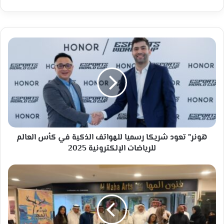
هونر"
تعود
شريكا
رسميا
للهواتف
الذكية
في
كأس
العالم
للرياضات
هونر" تعود شريكا رسميا للهواتف الذكية في كأس العالم
الإلكترونية
للرياضات الإلكترونية 2025
2025
*
د.
علي
ناقور
يفتتح
معرض