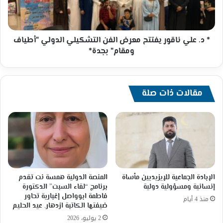
الفن
التشكيلي
الدولي
"أطياف
* د. علي ناقور يفتتح معرض الفن التشكيلي الدولي "أطياف
ومقام"
ومقام" بجدة*
بجدة*
مقالات ذات صلة
الإبادة الجماعية للإيزيديين مأساة
المنصة الدولية همسة نت تقدم
إنسانية ومسؤولية دولية
برنامج “لقاء السبت” الدكتورة
فاطمة ابوواصل إغبارية تحاور
منذ 4 أيام
ضيفتها الكاتبة ازدهار. عيد الحليم
2 يوليو، 2026