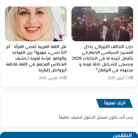
حزب التحالف الليبرالي يدخل
هل اللغة العربية تُقصي المرأة… أم
المسرح السياسي الدنماركي
أننا نسيء فهمها؟ بين القواعد
بأفضل نتيجة له في انتخابات 2026
والواقع: قراءة لغوية تكشف
ويسعى لتشكيل كتلة قوية و
انعكاس المجتمع في اللغة فاطمة
مجتهدة في البرلمان*
أبوواصل إغبارية
13 أبريل، 2026
30 مارس، 2026
اترك تعليقاً
يجب أنت تكون
مسجل الدخول
لتضيف تعليقاً.
الطقس