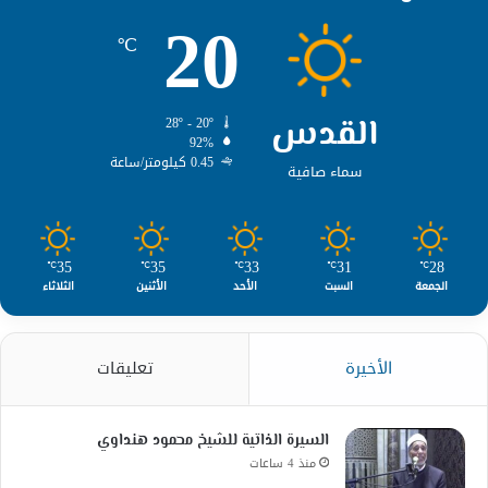
20
℃
القدس
28º - 20º
92%
0.45 كيلومتر/ساعة
سماء صافية
35
35
33
31
28
℃
℃
℃
℃
℃
الجمعة
السبت
الأحد
الأثنين
الثلاثاء
الأخيرة
تعليقات
السيرة الذاتية للشيخ محمود هنداوي
منذ 4 ساعات