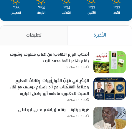
36
34
34
33
33
℃
℃
℃
℃
℃
الأحد
الأثنين
الثلاثاء
الأربعاء
الخميس
الأخيرة
تعليقات
أصحاب الورع الكاذب! من كتاب قطوف وشوف
بقلم شاعر الأمة محمد ثابت
منذ 10 ساعات
الفِكْرِ في مَهَبِّ الخَوارِزْمِيّات: رِهاناتُ التعليمِ
وصِناعةُ المُمَكِّناتِ مع أ.د. إسلام يوسف مع لقاء
السبت للدكتورة فاطمة أبو واصل اغبارية
منذ 13 ساعة
غربة ورتابة – بقلم إبراهيم يحيى ابو ليلى.
منذ 19 ساعة