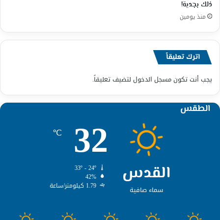
ذلك بجدية!
منذ يومين
اترك تعليقاً
يجب أنت تكون
مسجل الدخول
لتضيف تعليقاً.
الطقس
32
℃
القدس
33º - 24º
42%
1.79 كيلومتر/ساعة
سماء صافية