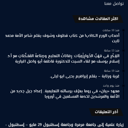
تواصل معنا
اكثر المقالات مشاهدة
منذ 10 ساعات
أصحاب الورع الكاذب! من كتاب قطوف وشوف بقلم شاعر الأمة محمد
ثابت
منذ 13 ساعة
الفِكْرِ في مَهَبِّ الخَوارِزْمِيّات: رِهاناتُ التعليمِ وصِناعةُ المُمَكِّناتِ مع أ.د.
إسلام يوسف مع لقاء السبت للدكتورة فاطمة أبو واصل اغبارية
منذ 19 ساعة
غربة ورتابة – بقلم إبراهيم يحيى ابو ليلى.
منذ يوم واحد
معهد «بيان» في روما يعرّف برسالته التعليمية.. إعداد جيل جديد من
الأئمة والمرشدين لخدمة المسلمين في أوروبا
أخر التعليقات
زيارة علمية إلى جامعة مرمرة وجامعة إسطنبول 29 مايو – إسطنبول -