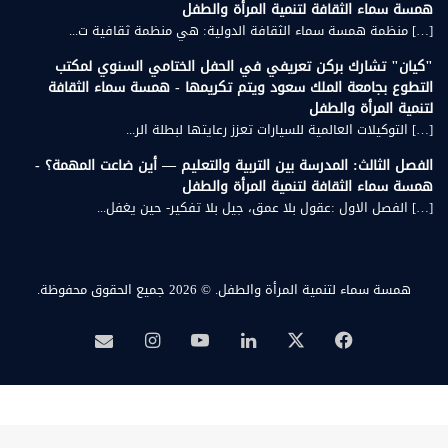
همسة سماء الثقافة لتنمية المرأة والطفل
[…] منظمة همسة سماء الثقافة الدولية: هي منظمة ثقافية ت...
"كيان" تشارك بركن تعريفي في الحفل الختامي السنوي لمكتب
التطوع بجامعة الملك سعود ويتم تكريمها - همسة سماء الثقافة
لتنمية المرأة والطفل
[…] التوكيلات العالمية للسيارات تعزز رعايتها لبطلة الر...
الفصل الثالث: المدرسة بين التربية والتعليم — أين ضاعت المهمة؟ -
همسة سماء الثقافة لتنمية المرأة والطفل
[…] الفصل الاول :عقول بلا عمق، جيل بلا تفكير- حين يغفل...
همسة سماء لتنمية المرأة والطفل.
© 2026 جميع الحقوق محفوظة.
‫X
فيسبوك
لينكدإن
‫YouTube
انستقرام
بريد
همسة