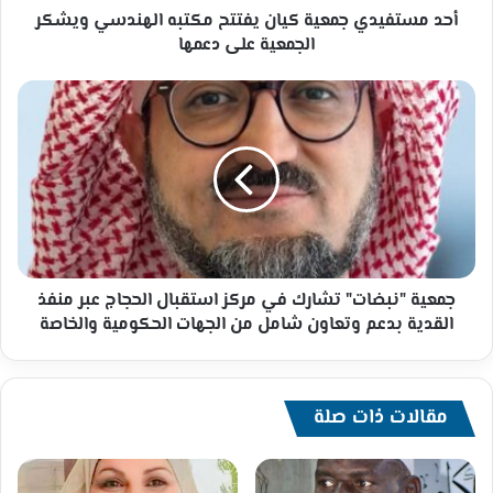
على
أحد مستفيدي جمعية كيان يفتتح مكتبه الهندسي ويشكر
دعمها
الجمعية على دعمها
جمعية
"نبضات"
تشارك
في
مركز
استقبال
الحجاج
عبر
منفذ
القدية
جمعية "نبضات" تشارك في مركز استقبال الحجاج عبر منفذ
بدعم
القدية بدعم وتعاون شامل من الجهات الحكومية والخاصة
وتعاون
شامل
من
الجهات
مقالات ذات صلة
الحكومية
والخاصة