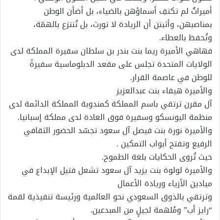
أميراتٌ لم تكتفِ أسماؤهن بالضياء، بل أضأن الوطن
بمناصبهن، وأثبتن أن الريادة لا تورث، بل تُنتزع بالهمّة،
وتُحفظ بالعطاء.
فهاهي الأميرة ريما بنت بندر بن سلطان سفيرة المملكة لدى
الولايات المتحدة تجلس على مقعد الدبلوماسية سفيرةً
للوطن في عاصمة القرار.
والأميرة هيفاء بنت عبدالعزيز
آل مقرن ترتقي باسم المملكة كمندوبة المملكة الدائمة لدى
منظمة اليونسكو وسفيرة فوق العادة لدى مملكة إسبانيا.
والأميرة نورة بنت فيصل آل سعود تجسّد الحضور الثقافي
الرفيع وتفتح أبواب التمكين .
حيث تُروى الحكايات بلغة الطموح.
والأميرة لولوة بنت يزيد آل سعود تشعل فتيل الإبداع في
ميادين الأزياء وريادة الأعمال
وترتقي بالذوق السعودي نحو العالمية ورئيسة تنفيذية لقمة
“رايز أب” ومُلهمة لجيلٍ من المبدعين.