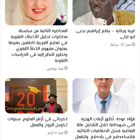
غربة ورتابة – بقلم إبراهيم يحيى
المحاضرة الثانية من سلسلة
ابو ليلى.
محاضرات تحليل الأخطاء اللغوية
في تعليم العربية ناطقين بغيرها
منذ 19 ساعة
بعنوان مفهوم الخطأ اللغوي
وتطور النظر إليه في الدراسات
اللغوية
منذ يومين
فؤاد عودة: تُظهر أزمات الهجرة
ذكرياتي في أزهر العلوم: سنوات
التي شهدناها خلال الثلاثين عامًا
تكوين الروح والعقل
الماضية فشل الاتفاقيات الثنائية.
منذ 4 أيام
فلنساعدهم في بلادهم، ولنفعل