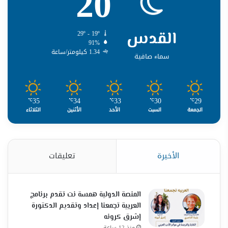
20
القدس
29º - 19º
91%
1.34 كيلومتر/ساعة
سماء صافية
35
34
33
30
29
℃
℃
℃
℃
℃
الجمعة
السبت
الأحد
الأثنين
الثلاثاء
الأخيرة
تعليقات
المنصة الدولية همسة نت تقدم برنامج
العربية تجمعنا إعداد وتقديم الدكتورة
إشرق كرونه
منذ 12 ساعة