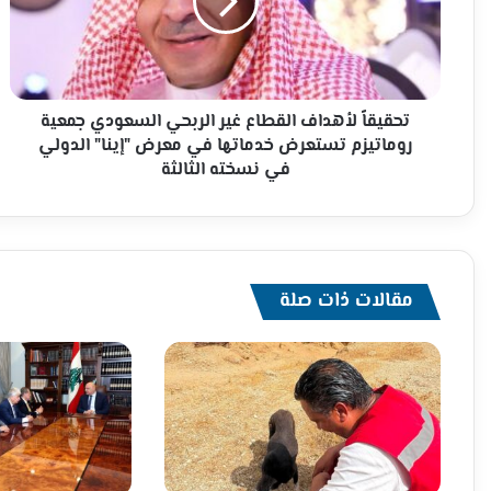
الربحي
السعودي
جمعية
روماتيزم
تستعرض
خدماتها
تحقيقاً لأهداف القطاع غير الربحي السعودي جمعية
في
روماتيزم تستعرض خدماتها في معرض "إينا" الدولي
معرض
في نسخته الثالثة
"إينا"
الدولي
في
نسخته
الثالثة
مقالات ذات صلة