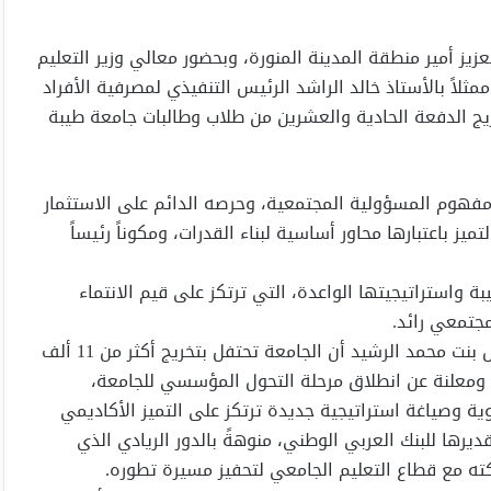
يز أمير منطقة المدينة المنورة، وبحضور معالي وزير التعليم
أستاذ يوسف بن عبد الله البنيان البنك العربي الوطني anb ممثلاً بالأستاذ خالد الراشد الرئيس التنفيذي لمصرفية الأفراد
ل تخريج الدفعة الحادية والعشرين من طلاب وطالبات جامعة طيبة
ز مفهوم المسؤولية المجتمعية، وحرصه الدائم على الاستثمار
يز باعتبارها محاور أساسية لبناء القدرات، ومكوناً رئيساً
استراتيجيتها الواعدة، التي ترتكز على قيم الانتماء
مجتمعي رائد.
وفي كلمتها خلال الحفل أكدت رئيسة الجامعة الدكتورة نوال بنت محمد الرشيد أن الجامعة تحتفل بتخريج أكثر من 11 ألف
، ومعلنة عن انطلاق مرحلة التحول المؤسسي للجامعة،
ية وصياغة استراتيجية جديدة ترتكز على التميز الأكاديمي
رها للبنك العربي الوطني، منوهةً بالدور الريادي الذي
اكته مع قطاع التعليم الجامعي لتحفيز مسيرة تطوره.