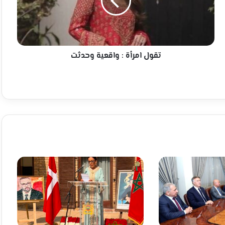
وحدثت
تقول امرأة : واقعية وحدثت