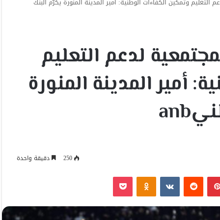
التعليم وتمكين الكفاءات الوطنية: أمير المدينة المنورة يكرّم البنك
جتمعية لدعم التعليم
: أمير المدينة المنورة
anb
250
دقيقة واحدة
بينتيريست
Odnoklassniki
‫Pocket