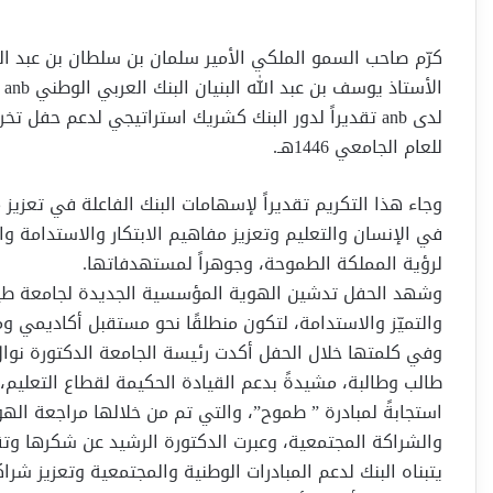
كرّم صاحب السمو الملكي الأمير سلمان بن سلطان بن عبد العز
ال
لدى anb تقديراً لدور البنك كشريك استراتيجي لدعم حف
للعام الجامعي 1446هـ.
وجاء هذا التكريم تقديراً لإسهامات البنك الفاعلة في تعزي
في الإنسان والتعليم وتعزيز مفاهيم الابتكار والاستدامة والتم
لرؤية المملكة الطموحة، وجوهراً لمستهدفاتها.
وشهد الحفل تدشين الهوية المؤسسية الجديدة لجامعة طيبة و
والتميّز والاستدامة، لتكون منطلقًا نحو مستقبل أكاديمي و
طالب وطالبة، مشيدةً بدعم القيادة الحكيمة لقطاع التعليم
استجابةً لمبادرة ” طموح”، والتي تم من خلالها مراجعة الهو
والشراكة المجتمعية، وعبرت الدكتورة الرشيد عن شكرها وتقدي
يتبناه البنك لدعم المبادرات الوطنية والمجتمعية وتعزيز شر