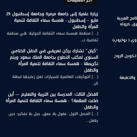
أخر التعليقات
زيارة علمية إلى جامعة مرمرة وجامعة إسطنبول 29
مج العربية
مايو – إسطنبول - همسة سماء الثقافة لتنمية
رق كرونه
المرأة والطفل
[…] منظمة همسة سماء الثقافة الدولية: هي منظمة
ثقافية ت...
وي ( يوتيوب)
"كيان" تشارك بركن تعريفي في الحفل الختامي
تكوين الروح
السنوي لمكتب التطوع بجامعة الملك سعود ويتم
تكريمها - همسة سماء الثقافة لتنمية المرأة
والطفل
[…] التوكيلات العالمية للسيارات تعزز رعايتها لبطلة
 والحقيقة
الر...
الفصل الثالث: المدرسة بين التربية والتعليم — أين
ضاعت المهمة؟ - همسة سماء الثقافة لتنمية المرأة
والطفل
[…] الفصل الاول :عقول بلا عمق، جيل بلا تفكير- حين
يغفل...