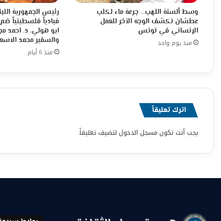
وسط ألسنة اللهب… جرعة ماء لكلب
رئيس الجمهورية اللبن
عطشان تكشف الوجه الآخر للعمل
قيادياً فلسطينياً ضم
الإنساني في تونس
ابو هولي، د. احمد م
والسفير محمد الاسع
منذ يوم واحد
منذ 6 أيام
اترك تعليقاً
يجب أنت تكون
مسجل الدخول
لتضيف تعليقاً.