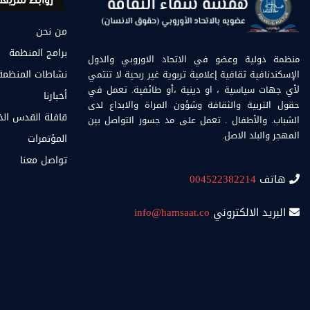
روابط سريعة
من نحن
برامج المنظمة
منظمة دولية وعضو في الاتحاد الاوروبي والدول
الإسكندنافية ثقافية إعلامية تربوية غير ربحية لا تنتمي
نشاطات المنظمة
لأي جهات سياسية ، او دينية ،أو طائفية. تعمل في
أخبارنا
حقول التربية والثقافة وشؤون المراة والابداع لدى
قافلة القدس ال
الشباب. والأطفال . تعمل على مد جسور التواصل بين
المهجر والبلد الاصل.
المؤتمرات
تواصل معنا
هاتف
004522382214
البريد الالكتروني
info@hamsaat.co