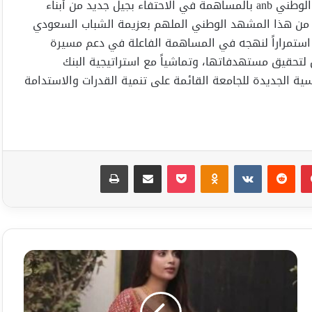
ومن جانبه، أعرب الأستاذ خالد الراشد عن اعتزاز البنك العربي الوطني anb بالمساهمة في الاحتفاء بجيل جديد من أبناء
ً من هذا المشهد الوطني الملهم بعزيمة الشباب السعودي
 استمراراً لنهجه في المساهمة الفاعلة في دعم مسيرة
س لتحقيق مستهدفاتها، وتماشياً مع استراتيجية البنك
ة الجديدة للجامعة القائمة على تنمية القدرات والاستدامة
بينتيريست
Odnoklassniki
‫Pocket
مشاركة عبر البريد
طباعة
تقول
امرأة
:
واقعية