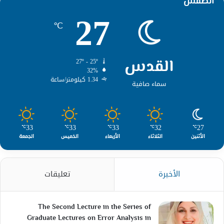
الطقس
27
℃
القدس
27º - 25º
32%
1.34 كيلومتر/ساعة
سماء صافية
33
33
33
32
27
℃
℃
℃
℃
℃
الأثنين
الثلاثاء
الأربعاء
الخميس
الجمعة
الأخيرة
تعليقات
The Second Lecture in the Series of
Graduate Lectures on Error Analysis in