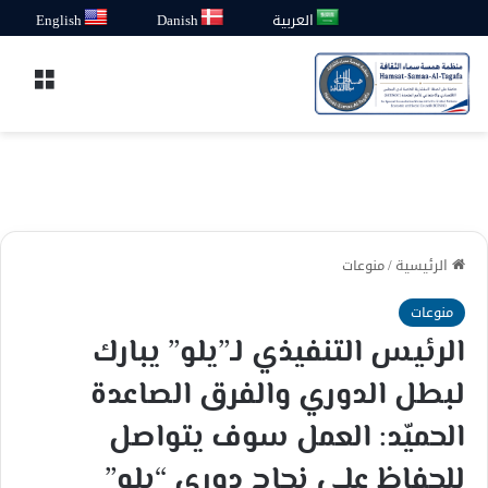
العربية
Danish
English
القائ
الرئيسية
/
منوعات
منوعات
الرئيس التنفيذي لـ”يلو” يبارك
لبطل الدوري والفرق الصاعدة
الحميّد: العمل سوف يتواصل
للحفاظ على نجاح دوري “يلو”