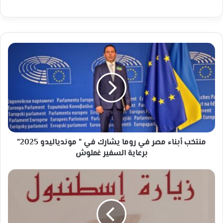
منتخب
أبناء
مصر
في
روما
يشارك
في
"
موندياليدو
2025"
منتخب أبناء مصر في روما يشارك في " موندياليدو 2025"
برعاية
برعاية السفير غملوش
السفير
غملوش
قرع
الطبول
في
زيارة
إسطنبول"