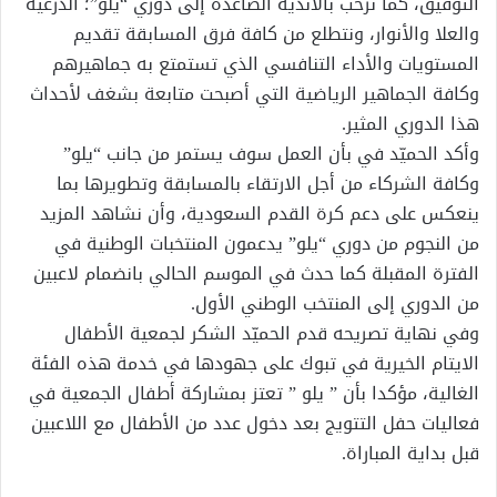
التوفيق، كما نرحّب بالأندية الصاعدة إلى دوري “يلو”؛ الدرعية
والعلا والأنوار، ونتطلع من كافة فرق المسابقة تقديم
المستويات والأداء التنافسي الذي تستمتع به جماهيرهم
وكافة الجماهير الرياضية التي أصبحت متابعة بشغف لأحداث
هذا الدوري المثير.
وأكد الحميّد في بأن العمل سوف يستمر من جانب “يلو”
وكافة الشركاء من أجل الارتقاء بالمسابقة وتطويرها بما
ينعكس على دعم كرة القدم السعودية، وأن نشاهد المزيد
من النجوم من دوري “يلو” يدعمون المنتخبات الوطنية في
الفترة المقبلة كما حدث في الموسم الحالي بانضمام لاعبين
من الدوري إلى المنتخب الوطني الأول.
وفي نهاية تصريحه قدم الحميّد الشكر لجمعية الأطفال
الايتام الخيرية في تبوك على جهودها في خدمة هذه الفئة
الغالية، مؤكدا بأن ” يلو ” تعتز بمشاركة أطفال الجمعية في
فعاليات حفل التتويج بعد دخول عدد من الأطفال مع اللاعبين
قبل بداية المباراة.