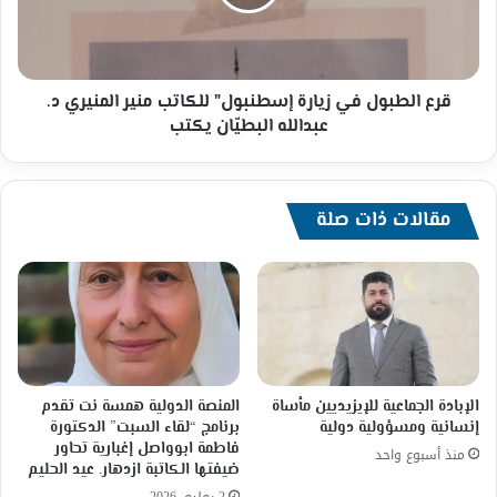
للكاتب
منير
المنيري
د.
عبدالله
قرع الطبول في زيارة إسطنبول" للكاتب منير المنيري د.
البطيّان
عبدالله البطيّان يكتب
يكتب
مقالات ذات صلة
الإبادة الجماعية للإيزيديين مأساة
المنصة الدولية همسة نت تقدم
إنسانية ومسؤولية دولية
برنامج “لقاء السبت” الدكتورة
فاطمة ابوواصل إغبارية تحاور
منذ أسبوع واحد
ضيفتها الكاتبة ازدهار. عيد الحليم