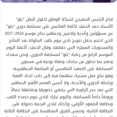
قدّم الرئيس التنفيذي لشركة الوفاق لحلول النقل “يلو”
الأستاذ حمد الحميّد لكافة القائمين على مسابقة دوري “يلو”
من مسؤولين وأندية ولاعبين وجماهير نجاح موسم 2024/ 2025
الذي اختتم بحفل تتويج نادي نيوم بلقب البطولة بعد النتائج
والمستويات المميّزة التي حققها، وقال الحميّد: أكملنا اليوم
الموسم الرابع من رعاية “يلو” لمسابقة الدوري، ونحن سعداء
ونعتز بما تحقق من نجاحات ونقلة نوعية في مستوى
المسابقة على الصعيد التنافسي أو المتابعة الجماهيرية،
وهو نتاج عمل مشترك ساهمنا فيه إلى جانب اتحاد اللعبة
ورابطة الدوري والأندية، ولا أنسى العنصر الأهم الجماهير
التي تعد حجر الزاوية التي يضفي حضورها وتفاعلها جمالاً
ورونقاً خاصاً للمسابقة، واليوم نبارك لنادي نيوم حصده اللقب
وبطاقة الصعود الأولى، وكذلك لنادي النجمة حصوله على
البطاقة الثانية، ونتمنى للفرق المتنافسة على البطاقة الثالثة