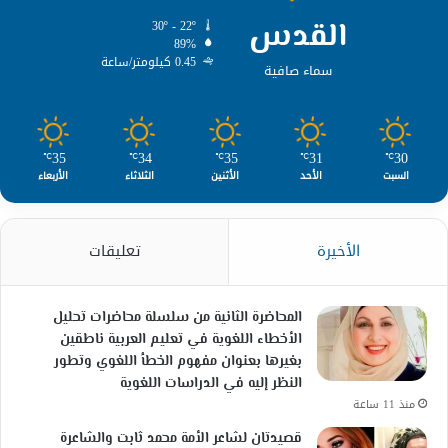
القدس
30º - 22º
89%
0.45 كيلومتر/ساعة
سماء صافية
35
34
35
31
30
℃
℃
℃
℃
℃
السبت
الأحد
الأثنين
الثلاثاء
الأربعاء
الأخيرة
تعليقات
المحاضرة الثانية من سلسلة محاضرات تحليل
الأخطاء اللغوية في تعليم العربية ناطقين
بغيرها بعنوان مفهوم الخطأ اللغوي وتطور
النظر إليه في الدراسات اللغوية
منذ 11 ساعة
قصيدتان لشاعر الأمة محمد ثابت والشاعرة