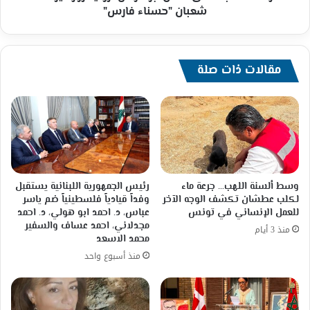
"حسناء
شعبان "حسناء فارس"
فارس"
مقالات ذات صلة
وسط ألسنة اللهب… جرعة ماء
رئيس الجمهورية اللبنانية يستقبل
لكلب عطشان تكشف الوجه الآخر
وفداً قيادياً فلسطينياً ضم ياسر
للعمل الإنساني في تونس
عباس، د. احمد ابو هولي، د. احمد
مجدلاني، احمد عساف والسفير
منذ 3 أيام
محمد الاسعد
منذ أسبوع واحد