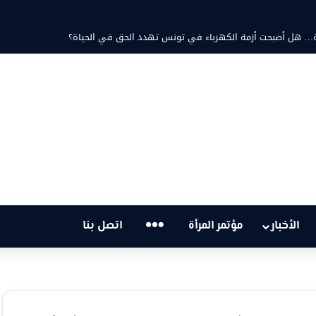
مد ثابت والشاعرة فاطمة الزامل: عزف على أوتار الحنين وشجن القوافي
…
الأخبار
مؤتمر المرأة
اتصل بنا