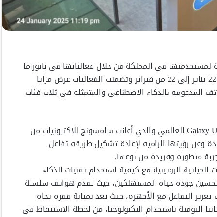
لمستخدميها في المملكة من خلال فعالياتها في بانوراما
مول في الرياض و الرد سي مول في جدة، وذلك من الفترة 22 يناير إلى 22 من فبراير وتضمنت الفعاليات عرض مزايا
بة حقيقية للهواتف المدعومة بالذكاء الاصطناعي والمتمثلة في ثلاث فئات
وتأتي فعاليات تلك المنصة في إطار الاحتفال بحدث Galaxy Unpacked العالمي والذي أعلنت سامسونج للاكترونيات من
رحها لمجموعة هواتف سلسلة Galaxy S25 الجديدة وعن رؤيتها الرامية لإعادة تشكيل طريقة تفاعل
بة متطورة وفريدة من نوعها.
لحياتية الروتينية مع كيفية استخدام تقنيات الذكاء
ة وتحسين جودة حياة المستهلكين، حيث تقدم هواتف سلسلة
ظ في تقنيات Galaxy AI، وذلك بهدف تعزيز التفاعل مع الأجهزة، حيث تعد بمثابة قفزة تجاه
تنا اليومية باستخدام التكنولوجيا، من لحظة الاستيقاظ في