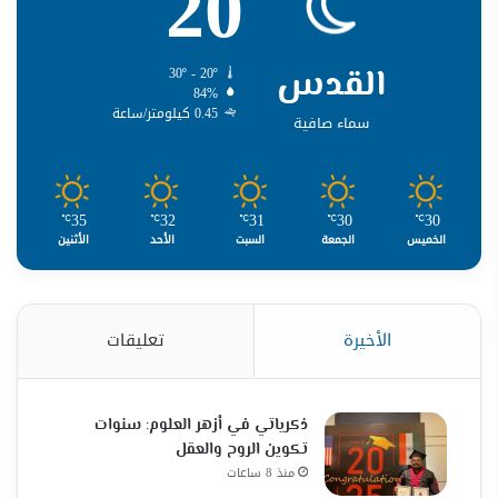
20
القدس
30º - 20º
84%
0.45 كيلومتر/ساعة
سماء صافية
35
32
31
30
30
℃
℃
℃
℃
℃
الخميس
الجمعة
السبت
الأحد
الأثنين
الأخيرة
تعليقات
ذكرياتي في أزهر العلوم: سنوات
تكوين الروح والعقل
منذ 8 ساعات