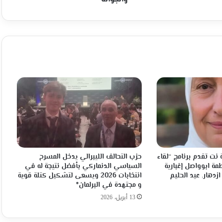
ووسائل
الإعلام
والفرق
التطوعية
وفريق
الكشافة
والجوالة
نت تقدم برنامج “لقاء
حزب التحالف الليبرالي يدخل المسرح
مة ابوواصل إغبارية
السياسي الدنماركي بأفضل نتيجة له في
ازدهار. عيد الحليم
انتخابات 2026 ويسعى لتشكيل كتلة قوية
و مجتهدة في البرلمان*
13 أبريل، 2026