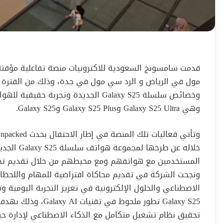
قدمت سامسونج السعودية للاكترونيات منصة تفاعلية مؤقتة 
وخصائص سلسلة Galaxy S25 الجديدة وتجر
وهي Galaxy S25 Ultra وGalaxy S25 Plus وGalaxy S25.
خلاله عن ط
المستخدمين مع هواتفهم ومع محيطهم من خلال تقديم تجر
ونجحت الشركة في تقديم محاكاة افتراضية للمهام واللحظات ا
الاصطناعي والحلول الإلكترونية في تعزيز التجربة اليومي
Galaxy S25 تطور ملحو
تحقيق نظام تشغيل متكامل مع الذكاء الاصطناعي لإدارة حيا