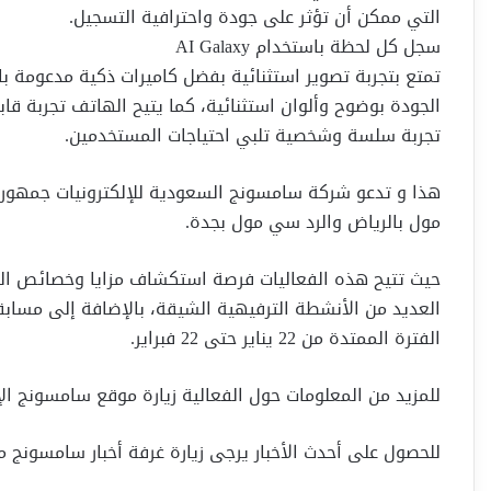
التي ممكن أن تؤثر على جودة واحترافية التسجيل.
سجل كل لحظة باستخدام AI Galaxy
تمتع بتجربة تصوير استثنائية بفضل كاميرات ذكية مدعومة بال
الجودة بوضوح وألوان استثنائية، كما يتيح الهاتف تجربة قا
تجربة سلسة وشخصية تلبي احتياجات المستخدمين.
هذا و تدعو شركة سامسونج السعودية للإلكترونيات جمهورها
مول بالرياض والرد سي مول بجدة.
حيث تتيح هذه الفعاليات فرصة استكشاف مزايا وخصائص الها
العديد من الأنشطة الترفيهية الشيقة، بالإضافة إلى مسابق
الفترة الممتدة من 22 يناير حتى 22 فبراير.
للمزيد من المعلومات حول الفعالية زيارة موقع سامسونج الإلكتروني: sung.com/sa/galaxy-ai-pop-up-store
للحصول على أحدث الأخبار يرجى زيارة غرفة أخبار سامسونج من خلال الرابطm