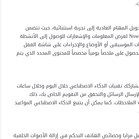
.
ويل المهام العادية إلى تجربة استثنائية، حيث تتضمن
هواتف سلسلة Galaxy S25 الجديدة ميزة شريط “الآن-”Now Bar لعرض المعلومات والإشعارات للوصول إلى الأنشطة
ات الموسيقى أو الأوضاع والإجراءات على شاشة القفل
لحصول على ملخصاً يومياً مخصصاً للمحتوى المحدد الذي يتم
شاركك تقنيات الذكاء الاصطناعي خلال اليوم وخلال ساعات
رسال الرسائل والتحقق من التقويم الخاص بك، ذلك
لملاحظات. كما يمكن أن يتتبع الذكاء الاصطناعي المواعيد
 مزايا وخصائص الهاتف التحكم في إزالة الأصوات الخلفية