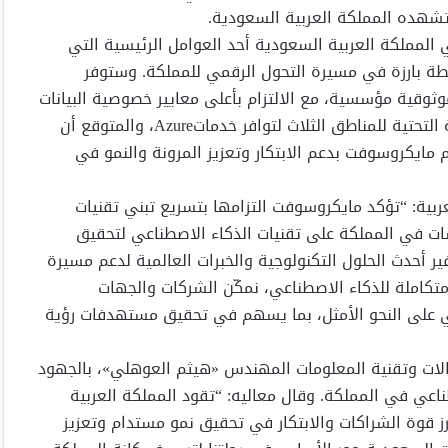
ذي تشهده المملكة العربية السعودية.
 المملكة العربية السعودية أحد العوامل الرئيسية التي
ة بارزة في مسيرة التحول الرقمي للمملكة. وستوفر
وثوقية مؤسسية، مع الالتزام بأعلى معايير خصوصية البيانات
وأمنها واستضافتها داخل المملكة. ومع اكتمال إنشاء البنية التحتية للمناطق الثلاث لتوافر خدماتAzure، والمتوقع أن
تؤكد هذه الخطوة التزام مايكروسوفت بدعم الابتكار وتعزيز المرونة والنمو في
ية: “تؤكد مايكروسوفت التزامها بتسريع تبني تقنيات
ت في المملكة على تقنيات الذكاء الاصطناعي لتحقيق
ر أحدث الحلول التكنولوجية والخبرات العالمية لدعم مسيرة
متكاملة للذكاء الاصطناعي، نمكّن الشركات والجهات
عي على النحو الأمثل، بما يسهم في تحقيق مستهدفات رؤية
تصالات وتقنية المعلومات المهندس «هيثم العوهلي»، بالجهود
ناعي في المملكة. وقال معاليه: “تقود المملكة العربية
ز قوة الشراكات والابتكار في تحقيق نمو مستدام وتعزيز