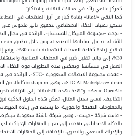
التقدم المجتمعي. وتعد شراكة مايكروسوفت مع المؤسسات 
كمركز عالمي رائد في مجالات التقنية والابتكار”.
كما التقى «لامانا» بقادة كبار من أبرز المنظمات في القطاع
تسخير تقنيات الذكاء الاصطناعي لتحقيق تأثير ملموس على أ
30%، إلى جانب تقليل كبير في المخلفات الصناعية واستهل
العمل في منشآتها. وتعكس هذه التطورات قوة الذكاء الاص
• عقدت مجموعة الاتصالات
منصة «STC AI Marketplace»، وهي مجموعة
«Azure OpenAI». وتهدف هذه التطبيقات إلى الارتقا
التكاليف. فعلى سبيل المثال، تمكن هذه الحلول الذكية فرق
بالمعلومات الدقيقة والفورية، ما يسهم في زيادة المبيعات 
بالذكاء الاصطناعي تهدف إلى تعزيز المهارات الإدراكية لدى 
والإدراك السمعي والبصري، بالإضافة إلى المهارات الاجتم