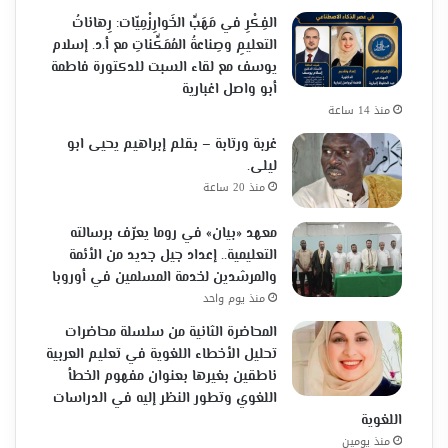
الفِكْرِ في مَهَبِّ الخَوارِزْمِيّات: رِهاناتُ
التعليمِ وصِناعةُ المُمَكِّناتِ مع أ.د. إسلام
يوسف مع لقاء السبت للدكتورة فاطمة
أبو واصل اغبارية
منذ 14 ساعة
غربة ورتابة – بقلم إبراهيم يحيى ابو
ليلى.
منذ 20 ساعة
معهد «بيان» في روما يعرّف برسالته
التعليمية.. إعداد جيل جديد من الأئمة
والمرشدين لخدمة المسلمين في أوروبا
منذ يوم واحد
المحاضرة الثانية من سلسلة محاضرات
تحليل الأخطاء اللغوية في تعليم العربية
ناطقين بغيرها بعنوان مفهوم الخطأ
اللغوي وتطور النظر إليه في الدراسات
اللغوية
منذ يومين