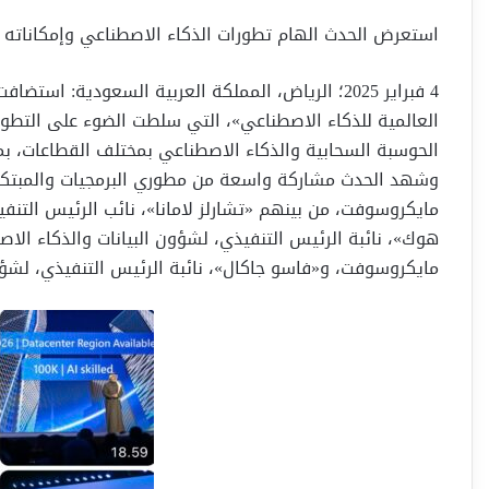
استعرض الحدث الهام تطورات الذكاء الاصطناعي وإمكاناته ا
4 فبراير 2025؛ الرياض، المملكة العربية السعودية
العالمية للذكاء الاصطناعي»، التي سلطت الضوء على التطو
الحوسبة السحابية والذكاء الاصطناعي بمختلف القطاعات، بما 
وشهد الحدث مشاركة واسعة من مطوري البرمجيات والمبتكرين
مايكروسوفت، من بينهم «تشارلز لامانا»، نائب الرئيس الت
هوك»، نائبة الرئيس التنفيذي، لشؤون البيانات والذكاء ال
مايكروسوفت، و«فاسو جاكال»، نائبة الرئيس التنفيذي، لش