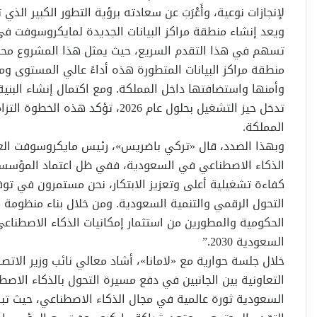
لإنجازات نوعية، وأَعْرَبَ عن سعادته برؤية التطور الكبير ال
ويعد إنشاء منطقة مراكز البيانات الجديدة لمايكروسوفت في
تسهم في هذا التقدم السريع، حيث يمثل هذا المشروع محط
منطقة مراكز البيانات المتطورة هذه أداءً عالي المستوى وم
تدخل حيز التشغيل بحلول عام 2026، 
المملكة.
وبهذا الصدد، قال «تركي باضريس»، رئيس مايكروسوفت العرب
الذكاء الاصطناعي في السعودية، ففي ظل اعتماد المؤسسا
كفاءة تشغيلية أعلى وتعزيز الابتكار، نحن مستمرون في توفي
التحول الرقمي والتنمية السعودية. ومن خلال بناء منظومة 
الحكومية والمطورين من استثمار إمكانيات الذكاء الاصطنا
السعودية 2030.”
خلال جلسة حوارية مع «لامانا»، أشاد معالي نائب وزير الا
التعاونية بين الجانبين في دفع مسيرة التحول بالذكاء الاصط
السعودية ثورة عالمية في مجال الذكاء الاصطناعي، حيث تبر