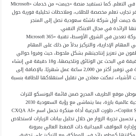
طلاب المدارس، بما في ذلك الطلاب الذين يواجهون تحديات في التعلم. كما تستفيد منصة «جيمت» من خدمات «Microsoft
توفر تجارب تعلم مخصصة للطلاب، وملاحظات تحليلية فورية حول
نصة جيمت أول شركة ناشئة سعودية تصل إلى المتجر
• اعتمدت شركة التعدين العربية السعودية «معادن»، أكبر شركة تعدين في الشرق الأوسط، تقنية «Microsoft 365
ي المهام الإدارية، والتركيز بدلاً من ذلك على المهام
ظفون من تعزيز إنتاجيتهم بشكل ملحوظ، حيث وفروا حوالي
27 دقيقة يوميًا كانت تُهدر في اجتماعات غير ضرورية، و14 دقيقة في البحث عن الوثائق وتلخيصها، و18 دقيقة في إنشاء
محتوى عالي الجودة. وقد نجح الموظفون بفضل هذه التقنية في توفير أكثر من 2,000 ساعة عمل شهريًا. بالإضافة إلى
اد على تقنيات التعلم الآلي من «Azure» وإنترنت الأشياء، تمكنت معادن من تقليل استهلاكها للطاقة بنسبة
وموطن موقع الطريف المدرج ضمن قائمة اليونسكو للتراث
العالمي، شراكة مع مايكروسوفت لتحويلها إلى وجهة سياحية عالمية بارزة، بما يتماشى مع رؤية السعودية 2030
وطموحاتها لتعزيز القطاع السياحي. ومن خلال منصة «Copilot Studio»، طورت الدرعية أداة مبتكرة تحمل اسم «CXQA AI
من تحسين تجربة الزوار من خلال تحليل بيانات الزيارات لاستخلاص
ارة المواقف الميدانية ذات الضغط العالي بمرونة
كانتها كمطور رائد في المملكة، مع التركيز على تحقيق