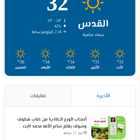
32
القدس
33º - 24º
42%
2.24 كيلومتر/ساعة
سماء صافية
36
34
34
33
31
℃
℃
℃
℃
℃
الأحد
الأثنين
الثلاثاء
الأربعاء
الخميس
الأخيرة
تعليقات
أصحاب الورع الكاذب! من كتاب قطوف
وشوف بقلم شاعر الأمة محمد ثابت
منذ 11 ساعة