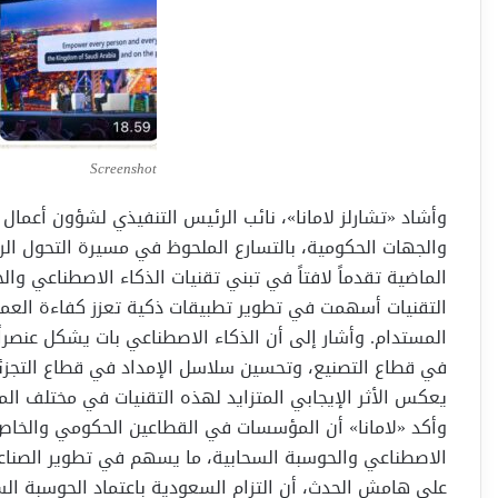
Screenshot
وأشاد «تشارلز لامانا»، نائب الرئيس التنفيذي لشؤون أعمال
والجهات الحكومية، بالتسارع الملحوظ في مسيرة التحول ا
الماضية تقدماً لافتاً في تبني تقنيات الذكاء الاصطناعي 
التقنيات أسهمت في تطوير تطبيقات ذكية تعزز كفاءة العمليا
المستدام. وأشار إلى أن الذكاء الاصطناعي بات يشكل عنصراً 
في قطاع التصنيع، وتحسين سلاسل الإمداد في قطاع التجزئة،
يعكس الأثر الإيجابي المتزايد لهذه التقنيات في مختلف المج
وأكد «لامانا» أن المؤسسات في القطاعين الحكومي والخاص ف
الاصطناعي والحوسبة السحابية، ما يسهم في تطوير الصناعا
على هامش الحدث، أن التزام السعودية باعتماد الحوسبة ال