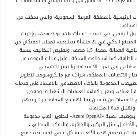
السعودية حجر الأساس في رحلتنا لترسيخ مكانة المملكة
ات الرئيسية بالمملكة العربية السعودية، والتي تمكنت من
عمالها: –
• نجحت «مجموعة العبيكان للاستثمار»، الرائدة في مجال التحول الرقمي، في تسخير تقنيات «Azure OpenAI» وإنترنت
الأشياء لتحويل عملياتها التصنيعية. ومن خلال تطبيق منصة المصنع الذكي في 22 منشأة تصنيعية، تمكنت العبيكان من
تحقيق زيادة كفاءة المعدات التشغيلية بنسبة 30%، ورفع إنتاجية العمالة بمقدار 1.5 ضعف، وتقليص التكاليف بنسبة
اك الطاقة. كما استطاعت الشركة تقليل فترات التوقف عن
طناعي في تعزيز الاستدامة والتميز التشغيلي.
 السعودية «STC»، الرائدة في قطاع الاتصالات بالمملكة، شراكة مع مايكروسوفت لتطوير
 متكاملة من التطبيقات المدعومة بالذكاء الاصطناعي بالاعتماد على خدمات
ء بتجربة العملاء، وتعزيز كفاءة العمليات التشغيلية، وخفض
 المبيعات من تحسين تفاعلهم مع العملاء عبر تزويدهم
وتقليل مدة المكالمات.
• قامت شركة «جيمت»، وهي شركة ناشئة سعودية مبتكرة، بتوظيف تقنية «Azure OpenAI» لتطوير ألعاب مدعومة
الأطفال، مثل التركيز، والذاكرة، والتفكير المنطقي،
اعية. تم تصميم هذه الألعاب بشكل علمي لمساعدة جميع