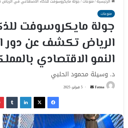
الرئيسية
/
منوعات
/
جولة مايكروسوفت للذكاء الاصطناعي في الرياض تك
منوعات
جولة مايكروسوفت للذك
الرياض تكشف عن دور ال
النمو الاقتصادي بالمملك
د. وسيلة محمود الحلبي
أرسل
Fatma
5 فبراير، 2025
بريدا
فيسبوك
‫X
لينكدإن
إلكترونيا