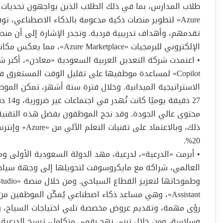
Azure» لتطوير منصات ذكية مدعومة بالذكاء الاصطناعي، 
تقدمهم، وأهداف تدريبية فردية. وتجدر الإشارة إلى أن م
الإلكتروني للبرمجيات «Azure Marketplace»، مما يعكس مكانتها الرائدة في مجال الابتكار التقني.
Copilot» لمساعدة موظفيها على تقليل الوقت المستغرق ف
الاستراتيجية الميدانية. وخلال فترة ستة أشهر، تمكن المو
ذلك، وبالاعتم
20%.
• أبرمت «الدرعية»، لدرعية، مهد الدولة السعودية الأولى 
Assistant»، وهي مساعد ذكاء اصطناعي يُمكّن الموظفين 
رؤى مهمة، وتقديم عروض مخصصة تلبي احتياجات السياح، وإد
وسلاسة، ومن خلال تبني نهج رقمي متكامل، ترسخ الدرعية م