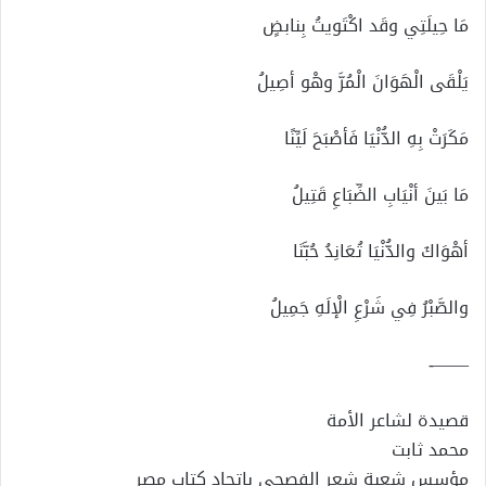
مَا حِيلَتِي وقَد اكْتَويتُ بِنابضٍ
يَلْقَى الْهَوَانَ الْمُرَّ وهْو أصِيلُ
مَكَرَتْ بِهِ الدُّنْيَا فَأصْبَحَ لَيِّنًا
مَا بَينَ أنْيَابِ الضِّبَاعِ قَتِيلُ
أهْوَاكَ والدُّنْيَا تُعَانِدُ حُبَّنَا
والصَّبْرُ فِي شَرْعِ الْإلَهِ جَمِيلُ
——-
قصيدة لشاعر الأمة
محمد ثابت
مؤسس شعبة شعر الفصحى باتحاد كتاب مصر