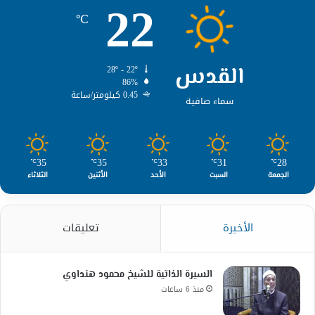
22
℃
القدس
28º - 22º
86%
0.45 كيلومتر/ساعة
سماء صافية
35
35
33
31
28
℃
℃
℃
℃
℃
الجمعة
السبت
الأحد
الأثنين
الثلاثاء
الأخيرة
تعليقات
السيرة الذاتية للشيخ محمود هنداوي
منذ 6 ساعات