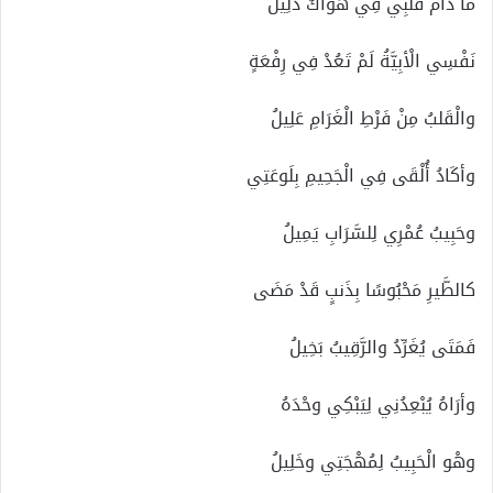
مَا دَامَ قَلْبِي فِي هَوَاكَ ذَلِيلُ
نَفْسِي الْأبِيَّةُ لَمْ تَعُدْ فِي رِفْعَةٍ
والْقَلبُ مِنْ فَرْطِ الْغَرَامِ عَلِيلُ
وأكَادُ أُلْقَى فِي الْجَحِيمِ بِلَوعَتِي
وحَبِيبُ عُمْرِي لِلسَّرَابِ يَمِيلُ
كالطَّيرِ مَحْبُوسًا بِذَنبٍ قَدْ مَضَى
فَمَتَى يُغَرِّدُ والرَّقِيبُ بَخِيلُ
وأرَاهُ يُبْعِدُنِي لِيَبْكِي وحْدَهُ
وهْو الْحَبِيبُ لِمُهْجَتِي وخَلِيلُ