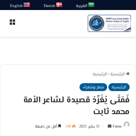
العربية
Danish
English
القائ
الرئيسية
/
الرئيسية
الرئيسية
شعر وشعراء
فَمَتَى يُغَرِّدُ قصيدة لشاعر الأمة
محمد ثابت
أرسل
Fatma
31 يناير، 2025
540
أقل من دقيقة
بريدا