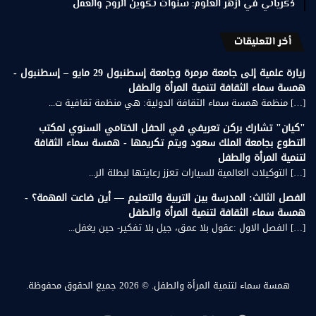
ذكرياتي في أزهر العلوم: سنوات تكوين الروح والعقل
أخر التعليقات
زيارة علمية إلى جامعة مرمرة وجامعة إسطنبول 29 مايو – إسطنبول -
همسة سماء الثقافة لتنمية المرأة والطفل
[…] منظمة همسة سماء الثقافة الدولية: هي منظمة ثقافية ت...
"كيان" تشارك بركن تعريفي في الحفل الختامي السنوي لمكتب
التطوع بجامعة الملك سعود ويتم تكريمها - همسة سماء الثقافة
لتنمية المرأة والطفل
[…] التوكيلات العالمية للسيارات تعزز رعايتها لبطلة الر...
الفصل الثالث: المدرسة بين التربية والتعليم — أين ضاعت المهمة؟ -
همسة سماء الثقافة لتنمية المرأة والطفل
[…] الفصل الاول :عقول بلا عمق، جيل بلا تفكير- حين يغفل...
همسة سماء لتنمية المرأة والطفل.
© 2026 جميع الحقوق محفوظة.