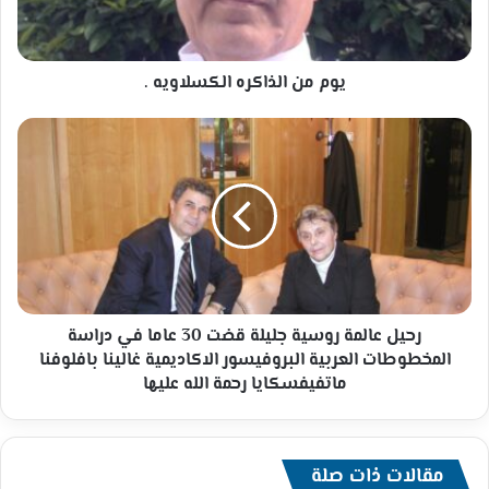
يوم من الذاكره الكسلاويه .
رحيل
عالمة
روسية
جليلة
قضت
30
عاما
في
دراسة
المخطوطات
رحيل عالمة روسية جليلة قضت 30 عاما في دراسة
العربية
المخطوطات العربية البروفيسور الاكاديمية غالينا بافلوفنا
البروفيسور
ماتفيفسكايا رحمة الله عليها
الاكاديمية
غالينا
بافلوفنا
ماتفيفسكايا
مقالات ذات صلة