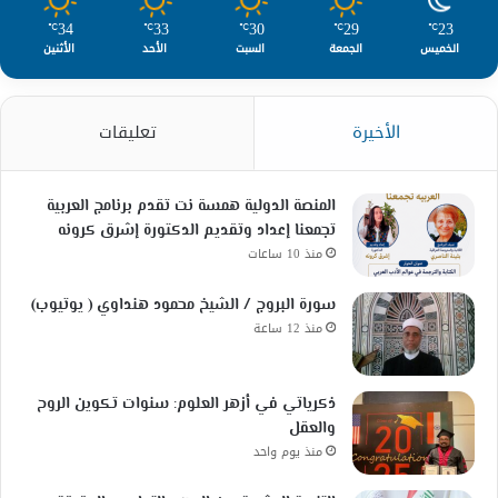
34
33
30
29
23
℃
℃
℃
℃
℃
الخميس
الجمعة
السبت
الأحد
الأثنين
الأخيرة
تعليقات
المنصة الدولية همسة نت تقدم برنامج العربية
تجمعنا إعداد وتقديم الدكتورة إشرق كرونه
منذ 10 ساعات
سورة البروج / الشيخ محمود هنداوي ( يوتيوب)
منذ 12 ساعة
ذكرياتي في أزهر العلوم: سنوات تكوين الروح
والعقل
منذ يوم واحد