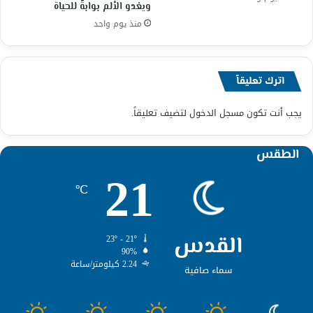
ويغدو الألم بوابةً للحياة
منذ يوم واحد
اترك تعليقاً
يجب أنت تكون
مسجل الدخول
لتضيف تعليقاً.
الطقس
21
℃
القدس
23º - 21º
90%
2.24 كيلومتر/ساعة
سماء صافية