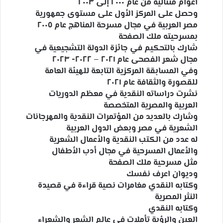
أعوام متتالية من عام ٢٠٠٠ إلى ٢٠٠٣
وحصل على المركز الأول على مستوى جمهورية
مصر العربية في مجال مسرحة المناهج عام ٢٠٠٥
بمسرحيته ملك الصفحة
شارك بالتحكيم في جائزة الدولة التشجيعية في
مجال شعر الفصحى عام ٢٠٢١ – ٢٠٢٢- ٢٠٢٣
وفي المسابقة المركزية التابعة للهيئة العامة
للقصورة والثقافة عام ٢٠٢١
نشرت دراساته النقدية في معظم الدوريات
العربية والمصرية المتخصصة
وشارك بالعديد من المؤتمرات النقدية والمهرجانات
الشعرية في مصر وبعض الدول العربية
له عدد من الكتب النقدية والأعمال الشعرية
والأعمال المسرحية في مجال أدب الأطفال
مثل مسرحية ملك الصفحة
وديوان اعرف نفسك
وكتابه النقدي مغامرات نصية قراءة في قصيدة
النثر المصرية
وكتابه النقدي
العين والرؤية تأملات في عالم الشعر والشعراء