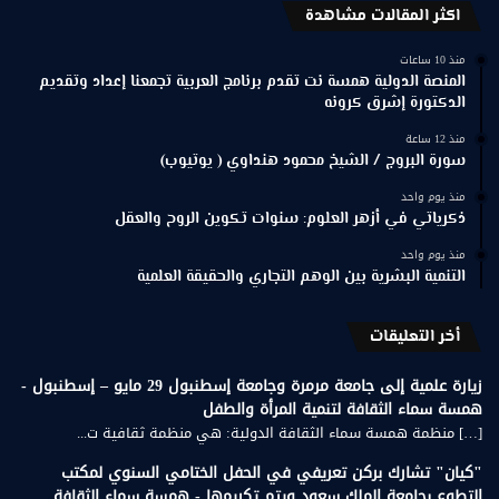
اكثر المقالات مشاهدة
منذ 10 ساعات
المنصة الدولية همسة نت تقدم برنامج العربية تجمعنا إعداد وتقديم
الدكتورة إشرق كرونه
منذ 12 ساعة
سورة البروج / الشيخ محمود هنداوي ( يوتيوب)
منذ يوم واحد
ذكرياتي في أزهر العلوم: سنوات تكوين الروح والعقل
منذ يوم واحد
التنمية البشرية بين الوهم التجاري والحقيقة العلمية
أخر التعليقات
زيارة علمية إلى جامعة مرمرة وجامعة إسطنبول 29 مايو – إسطنبول -
همسة سماء الثقافة لتنمية المرأة والطفل
[…] منظمة همسة سماء الثقافة الدولية: هي منظمة ثقافية ت...
"كيان" تشارك بركن تعريفي في الحفل الختامي السنوي لمكتب
التطوع بجامعة الملك سعود ويتم تكريمها - همسة سماء الثقافة