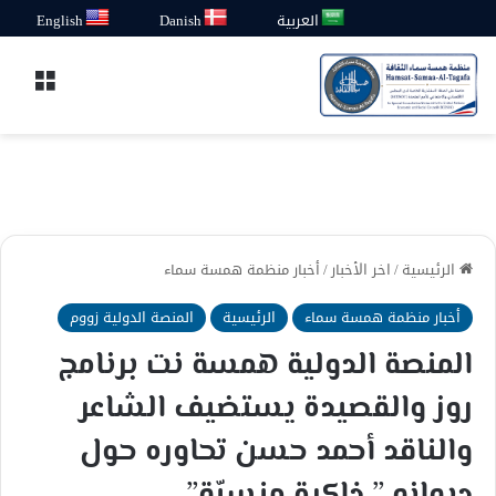
العربية
Danish
English
القائ
الرئيسية
/
اخر الأخبار
/
أخبار منظمة همسة سماء
أخبار منظمة همسة سماء
الرئيسية
المنصة الدولية زووم
المنصة الدولية همسة نت برنامج
روز والقصيدة يستضيف الشاعر
والناقد أحمد حسن تحاوره حول
ديوانه ” ذاكرة منسيّة”