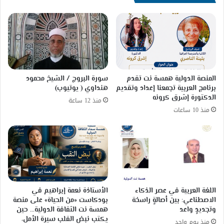
رحمة
الله
عليها
المنصة الدولية همسة نت تقدم
سورة البروج / الشيخ محمود
برنامج العربية تجمعنا إعداد وتقديم
هنداوي ( يوتيوب)
الدكتورة إشرق كرونه
منذ 12 ساعة
منذ 10 ساعات
اللغة العربية في عصر الذكاء
الأستاذة نعمة إبراهيم في
الاصطناعي: بين أصالةٍ راسخة
بودكاست «من الحياة» على منصة
وتجديدٍ واعد
همسة نت الثقافة الدولية… حين
يكتب نبض القلب سيرة الأمل،
منذ يوم واحد