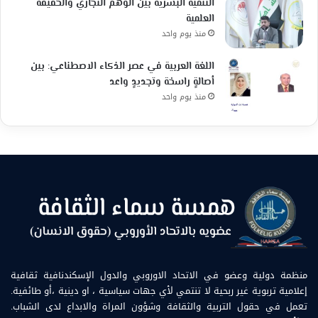
التنمية البشرية بين الوهم التجاري والحقيقة
العلمية
منذ يوم واحد
اللغة العربية في عصر الذكاء الاصطناعي: بين
أصالةٍ راسخة وتجديدٍ واعد
منذ يوم واحد
منظمة دولية وعضو في الاتحاد الاوروبي والدول الإسكندنافية ثقافية
إعلامية تربوية غير ربحية لا تنتمي لأي جهات سياسية ، او دينية ،أو طائفية.
تعمل في حقول التربية والثقافة وشؤون المراة والابداع لدى الشباب.