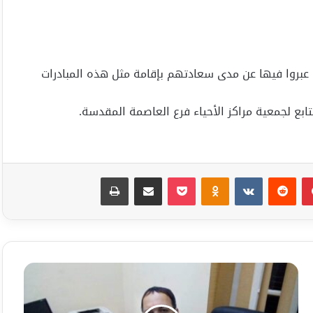
ي عبروا فيها عن مدى سعادتهم بإقامة مثل هذه المبادرات
ابع لجمعية مراكز الأحياء فرع العاصمة المقدسة.
بينتيريست
Odnoklassniki
‫Pocket
مشاركة عبر البريد
طباعة
السُّوسُ/
قصيدة
لشاعر