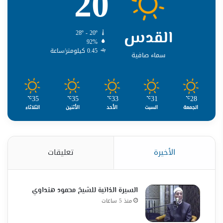
20
القدس
28º - 20º
92%
0.45 كيلومتر/ساعة
سماء صافية
35
35
33
31
28
℃
℃
℃
℃
℃
الجمعة
السبت
الأحد
الأثنين
الثلاثاء
الأخيرة
تعليقات
السيرة الذاتية للشيخ محمود هنداوي
منذ 5 ساعات