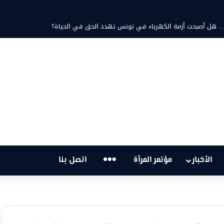
د ثابت والشاعرة فاطمة الزامل: عزف على أوتار الحنين وشجن القوافي
…
الأخبار
مؤتمر المرأة
اتصل بنا