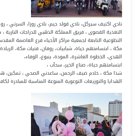
نادي اكتيف سيركل، نادي قولد جيم، نادي روزا، السرتي ، ر
التغذية القصوى ، فريق المملكة الذهبي للدراجات النارية ، 
التطوعية التابعة لجمعية مراكز الأحياء فرع العاصمة المقد
مكة ، ابتسامتهم حياة، شبابيات، روفان، فتيات مكة، الريادة،
الهدى، الخطوة العاشرة، المودة، ينبوع، الوفاء،
ابتسامتهم حياة، صناع الخير، سحآب ،
شذا مكة ، خادم ضيف الرحمن، ساعدني الصحي ، تمكين، همم
الهدايا والتوزيعات التوعوية المنوعة المناسبة للمبادرة لكافة