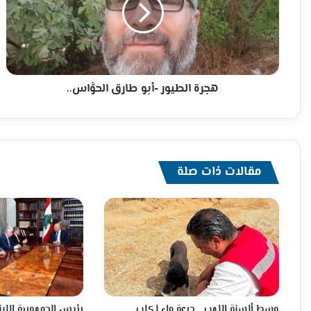
طارق
الحوَّاس..
هجرة الطيور -أبو طارق الحوَّاس..
مقالات ذات صلة
وسط ألسنة اللهب… جرعة ماء لكلب
رئيس الجمهورية اللبن