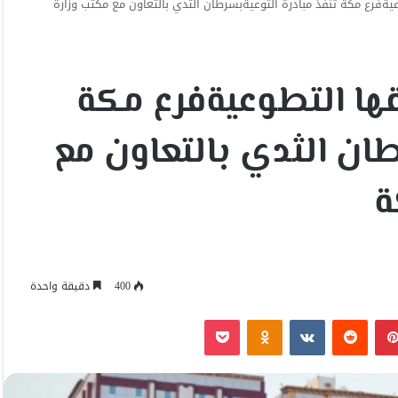
يةفرع مكة تنفذ مبادرة التوعيةبسرطان الثدي بالتعاون مع مكتب وزارة
قها التطوعيةفرع مكة
طان الثدي بالتعاون مع
ة
400
دقيقة واحدة
بينتيريست
Odnoklassniki
‫Pocket