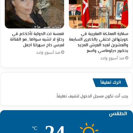
سفارة المملكة المغربية في
همسة نت الدولية تأخذكم في
كوبنهاغن تحتفي بالذكرى السابعة
رحلةٍ لا تشبه سواها…مع الفنانة
والعشرين لعيد العرش المجيد
لميس حاج سهرتنا اجمل
بحضور دبلوماسي واسع
منذ أسبوع واحد
منذ أسبوع واحد
اترك تعليقاً
يجب أنت تكون
مسجل الدخول
لتضيف تعليقاً.
الطقس
24
℃