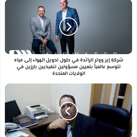
شركة
إير
ووتر
الرائدة
في
حلول
تحويل
الهواء
إلى
مياه
شركة إير ووتر الرائدة في حلول تحويل الهواء إلى مياه
تتوسع
تتوسع عالمياً بتعيين مسؤولين تنفيذيين بارزين في
عالمياً
الولايات المتحدة
بتعيين
مسؤولين
يجب
تنفيذيين
مراجعة
بارزين
بطاقات
في
الهوية
الولايات
لمدعي
المتحدة
الأدب
قبل
حضور