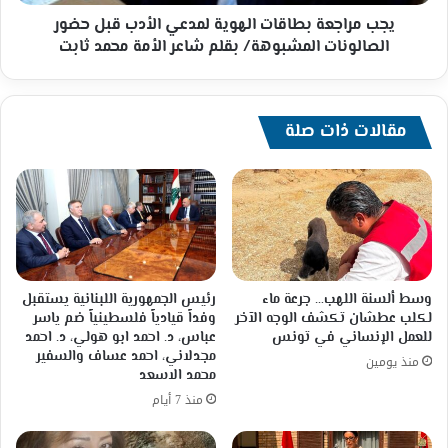
الصالونات
المشبوهة/
يجب مراجعة بطاقات الهوية لمدعي الأدب قبل حضور
بقلم
الصالونات المشبوهة/ بقلم شاعر الأمة محمد ثابت
شاعر
الأمة
محمد
ثابت
مقالات ذات صلة
وسط ألسنة اللهب… جرعة ماء
رئيس الجمهورية اللبنانية يستقبل
لكلب عطشان تكشف الوجه الآخر
وفداً قيادياً فلسطينياً ضم ياسر
للعمل الإنساني في تونس
عباس، د. احمد ابو هولي، د. احمد
مجدلاني، احمد عساف والسفير
منذ يومين
محمد الاسعد
منذ 7 أيام