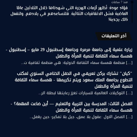
منذ 7 ساعات
فؤاد عودة: تُظهر أزمات الهجرة التي شهدناها خلال الثلاثين عامًا
الماضية فشل الاتفاقيات الثنائية. فلنساعدهم في بلادهم، ولنفعل
ذلك بجدية!
أخر التعليقات
زيارة علمية إلى جامعة مرمرة وجامعة إسطنبول 29 مايو – إسطنبول -
همسة سماء الثقافة لتنمية المرأة والطفل
[…] منظمة همسة سماء الثقافة الدولية: هي منظمة ثقافية ت...
"كيان" تشارك بركن تعريفي في الحفل الختامي السنوي لمكتب
التطوع بجامعة الملك سعود ويتم تكريمها - همسة سماء الثقافة
لتنمية المرأة والطفل
[…] التوكيلات العالمية للسيارات تعزز رعايتها لبطلة الر...
الفصل الثالث: المدرسة بين التربية والتعليم — أين ضاعت المهمة؟ -
همسة سماء الثقافة لتنمية المرأة والطفل
[…] الفصل الاول :عقول بلا عمق، جيل بلا تفكير- حين يغفل...