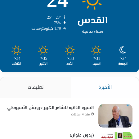
القدس
25º - 23º
75%
1.79 كيلومتر/ساعة
سماء صافية
34
35
33
31
24
℃
℃
℃
℃
℃
الجمعة
السبت
الأحد
الأثنين
الثلاثاء
الأخيرة
تعليقات
السيرة الذاتية للشاعر الكبير درويش الأسيوطي
منذ 4 ساعات
(بدون عنوان)