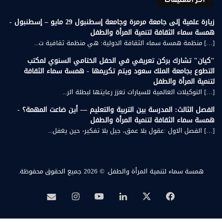
أخر التعليقات
زيارة علمية إلى جامعة مرمرة وجامعة إسطنبول 29 مايو – إسطنبول -
همسة سماء الثقافة لتنمية المرأة والطفل
[…] منظمة همسة سماء الثقافة الدولية: هي منظمة ثقافية ت...
"كيان" تشارك بركن تعريفي في الحفل الختامي السنوي لمكتب
التطوع بجامعة الملك سعود ويتم تكريمها - همسة سماء الثقافة
لتنمية المرأة والطفل
[…] التوكيلات العالمية للسيارات تعزز رعايتها لبطلة الر...
الفصل الثالث: المدرسة بين التربية والتعليم — أين ضاعت المهمة؟ -
همسة سماء الثقافة لتنمية المرأة والطفل
[…] الفصل الاول :عقول بلا عمق، جيل بلا تفكير- حين يغفل...
همسة سماء لتنمية المرأة والطفل.
© 2026 جميع الحقوق محفوظة.
‫X
فيسبوك
لينكدإن
‫YouTube
انستقرام
بريد
همسة