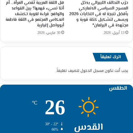
حزب التحالف الليبرالي يدخل
هل اللغة العربية تُقصي المرأة… أم
المسرح السياسي الدنماركي
أننا نسيء فهمها؟ بين القواعد
بأفضل نتيجة له في انتخابات 2026
والواقع: قراءة لغوية تكشف
ويسعى لتشكيل كتلة قوية و
انعكاس المجتمع في اللغة فاطمة
مجتهدة في البرلمان*
أبوواصل إغبارية
13 أبريل، 2026
30 مارس، 2026
اترك تعليقاً
يجب أنت تكون
مسجل الدخول
لتضيف تعليقاً.
الطقس
26
℃
القدس
30º - 22º
66%