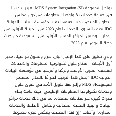
تواصل مجموعة MDS System Integration (SI) تعزيز ريادتها
في صناعة خدمات تكنولوجيا المعلومات في دول مجلس
التعاون الخليجي، حيث صنّفها تقرير مؤسسة البيانات الدولية
IDC نصف السنوي للخدمات لعام 2023 في المرتبة الأولى في
الإمارات وضمن المراكز الخمس الأولى في السعودية من حيث
حصة السوق لعام 2023.
وفي تعليق على هذا الإنجاز البارز، صرّح ولسون كزافييه، مدير
أول الأبحاث – قطاع حلول تكنولوجيا المعلومات والاتصالات
لمنطقة الشرق الأوسط وتركيا وأفريقيا في مؤسسة البيانات
الدولية IDC “يمثل هذا الترتيب اعترافًا بالنجاح المستمر
لمجموعةMDS SI وإلتزامها طويل الأمد في سوق حلول
وخدمات تكنولوجيا المعلومات الإقليمي، حيث قامت ببناء
قدرات كبيرة عبر قطاعات متعددة، بما في ذلك خدمات مراكز
البيانات والبنية التحتية السحابية وتكامل الأنظمة والخدمات
المدارة.” وأضاف “إن هذا التصنيف يعكس قدرة مجموعة