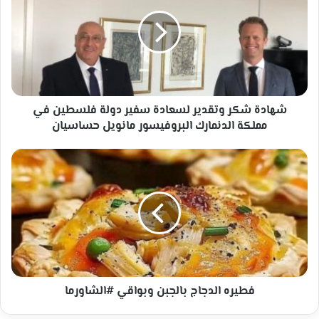
وتقدير
لسعادة
سفير
دولة
فلسطين
في
مملكة
الدنمارك
شهادة شكر وتقدير لسعادة سفير دولة فلسطين في
البروفيسور
مملكة الدنمارك البروفيسور مانويل حساسيان
مانويل
حساسيان
فطيره
الدجاج
بالجبن
وبواقي
#الشاورما
فطيره الدجاج بالجبن وبواقي #الشاورما