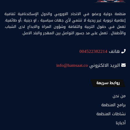
منظمة دولية وعضو في الاتحاد الاوروبي والدول الإسكندنافية ثقافية
إعلامية تربوية غير ربحية لا تنتمي لأي جهات سياسية ، او دينية ،أو طائفية.
تعمل في حقول التربية والثقافة وشؤون المراة والابداع لدى الشباب.
والأطفال . تعمل على مد جسور التواصل بين المهجر والبلد الاصل.
هاتف
004522382214
البريد الالكتروني
info@hamsaat.co
روابط سريعة
من نحن
برامج المنظمة
نشاطات المنظمة
أخبارنا