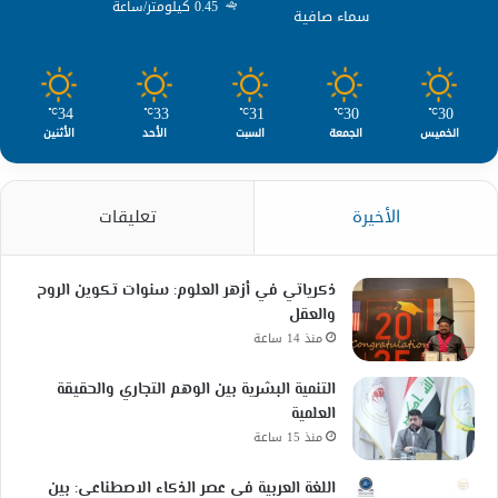
0.45 كيلومتر/ساعة
سماء صافية
34
33
31
30
30
℃
℃
℃
℃
℃
الخميس
الجمعة
السبت
الأحد
الأثنين
الأخيرة
تعليقات
ذكرياتي في أزهر العلوم: سنوات تكوين الروح
والعقل
منذ 14 ساعة
التنمية البشرية بين الوهم التجاري والحقيقة
العلمية
منذ 15 ساعة
اللغة العربية في عصر الذكاء الاصطناعي: بين