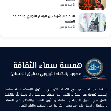
منذ يومين
التنمية البشرية بين الوهم التجاري والحقيقة
العلمية
منذ يومين
منظمة دولية وعضو في الاتحاد الاوروبي والدول الإسكندنافية ثقافية
إعلامية تربوية غير ربحية لا تنتمي لأي جهات سياسية ، او دينية ،أو طائفية.
تعمل في حقول التربية والثقافة وشؤون المراة والابداع لدى الشباب.
والأطفال . تعمل على مد جسور التواصل بين المهجر والبلد الاصل.