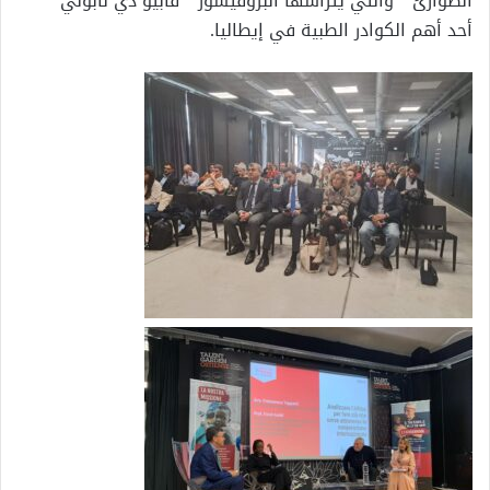
الطوارئ ” والتي يترأسها البروفيسور ” فابيو دي نابولي ”
أحد أهم الكوادر الطبية في إيطاليا.