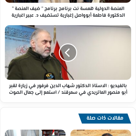
المنصة
”
المنصة الدولية همسة نت برنامج برنامج ” ضيف المنصة ”
الدكتورة
الدكتورة فاطمة أبوواصل إغبارية تستضيف د. عبير اغبارية
فاطمة
أبوواصل
بالفيديو
إغبارية
:
تستضيف
الاستاذ
د.
الدكتور
عبير
شهاب
اغبارية
الدين
فرفور
في
زيارة
لقبر
بالفيديو : الاستاذ الدكتور شهاب الدين فرفور في زيارة لقبر
أبو
أبو منصور الماتريدي في سمرقند / استمع إلى جمال الصوت
منصور
الماتريدي
في
سمرقند
مقالات ذات صلة
/
استمع