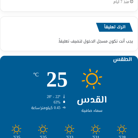
منذ 7 أيام
اترك تعليقاً
يجب أنت تكون
مسجل الدخول
لتضيف تعليقاً.
الطقس
25
℃
القدس
28º - 22º
63%
0.45 كيلومتر/ساعة
سماء صافية
35
35
33
31
28
℃
℃
℃
℃
℃