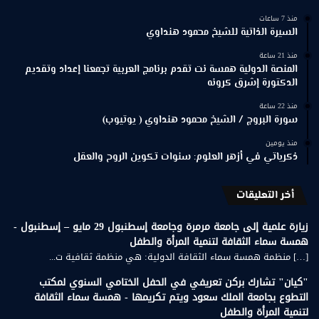
منذ 7 ساعات
السيرة الذاتية للشيخ محمود هنداوي
منذ 21 ساعة
المنصة الدولية همسة نت تقدم برنامج العربية تجمعنا إعداد وتقديم
الدكتورة إشرق كرونه
منذ 22 ساعة
سورة البروج / الشيخ محمود هنداوي ( يوتيوب)
منذ يومين
ذكرياتي في أزهر العلوم: سنوات تكوين الروح والعقل
أخر التعليقات
زيارة علمية إلى جامعة مرمرة وجامعة إسطنبول 29 مايو – إسطنبول -
همسة سماء الثقافة لتنمية المرأة والطفل
[…] منظمة همسة سماء الثقافة الدولية: هي منظمة ثقافية ت...
"كيان" تشارك بركن تعريفي في الحفل الختامي السنوي لمكتب
التطوع بجامعة الملك سعود ويتم تكريمها - همسة سماء الثقافة
لتنمية المرأة والطفل