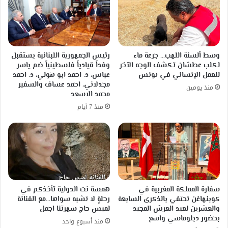
إلى
جمال
الصوت
وسط ألسنة اللهب… جرعة ماء
رئيس الجمهورية اللبنانية يستقبل
لكلب عطشان تكشف الوجه الآخر
وفداً قيادياً فلسطينياً ضم ياسر
للعمل الإنساني في تونس
عباس، د. احمد ابو هولي، د. احمد
مجدلاني، احمد عساف والسفير
منذ يومين
محمد الاسعد
منذ 7 أيام
سفارة المملكة المغربية في
همسة نت الدولية تأخذكم في
كوبنهاغن تحتفي بالذكرى السابعة
رحلةٍ لا تشبه سواها…مع الفنانة
والعشرين لعيد العرش المجيد
لميس حاج سهرتنا اجمل
بحضور دبلوماسي واسع
منذ أسبوع واحد