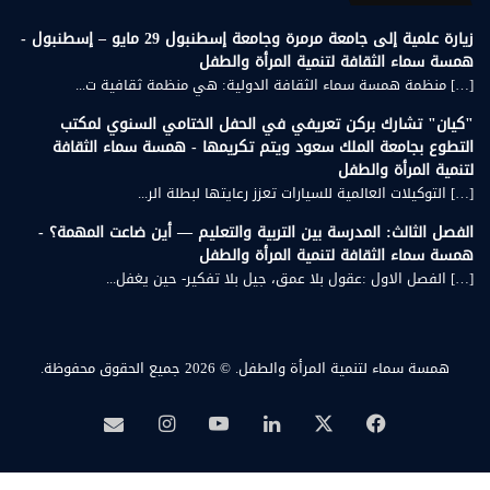
زيارة علمية إلى جامعة مرمرة وجامعة إسطنبول 29 مايو – إسطنبول -
همسة سماء الثقافة لتنمية المرأة والطفل
[…] منظمة همسة سماء الثقافة الدولية: هي منظمة ثقافية ت...
"كيان" تشارك بركن تعريفي في الحفل الختامي السنوي لمكتب
التطوع بجامعة الملك سعود ويتم تكريمها - همسة سماء الثقافة
لتنمية المرأة والطفل
[…] التوكيلات العالمية للسيارات تعزز رعايتها لبطلة الر...
الفصل الثالث: المدرسة بين التربية والتعليم — أين ضاعت المهمة؟ -
همسة سماء الثقافة لتنمية المرأة والطفل
[…] الفصل الاول :عقول بلا عمق، جيل بلا تفكير- حين يغفل...
همسة سماء لتنمية المرأة والطفل.
© 2026 جميع الحقوق محفوظة.
‫X
فيسبوك
لينكدإن
‫YouTube
انستقرام
بريد
همسة