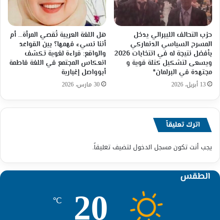
حزب التحالف الليبرالي يدخل
هل اللغة العربية تُقصي المرأة… أم
المسرح السياسي الدنماركي
أننا نسيء فهمها؟ بين القواعد
بأفضل نتيجة له في انتخابات 2026
والواقع: قراءة لغوية تكشف
ويسعى لتشكيل كتلة قوية و
انعكاس المجتمع في اللغة فاطمة
مجتهدة في البرلمان*
أبوواصل إغبارية
13 أبريل، 2026
30 مارس، 2026
اترك تعليقاً
يجب أنت تكون
مسجل الدخول
لتضيف تعليقاً.
الطقس
20
℃