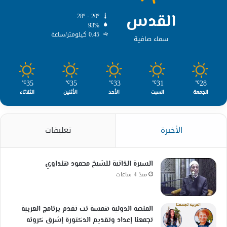
القدس
28º - 20º
93%
0.45 كيلومتر/ساعة
سماء صافية
35
35
33
31
28
℃
℃
℃
℃
℃
الجمعة
السبت
الأحد
الأثنين
الثلاثاء
الأخيرة
تعليقات
السيرة الذاتية للشيخ محمود هنداوي
منذ 4 ساعات
المنصة الدولية همسة نت تقدم برنامج العربية
تجمعنا إعداد وتقديم الدكتورة إشرق كرونه