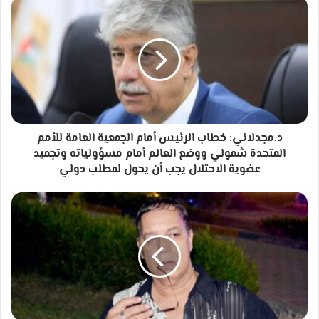
د.مجدلاني:
خطاب
الرئيس
أمام
الجمعية
العامة
للأمم
المتحدة
شمولي
ووضع
د.مجدلاني: خطاب الرئيس أمام الجمعية العامة للأمم
العالم
المتحدة شمولي ووضع العالم أمام مسؤولياته وتجميد
أمام
عضوية الاحتلال يجب أن يحول لمطلب دولي
مسؤولياته
وتجميد
رباعيات
عضوية
شاعر
الاحتلال
الأمة
يجب
محمد
أن
ثابت
يحول
لمطلب
دولي