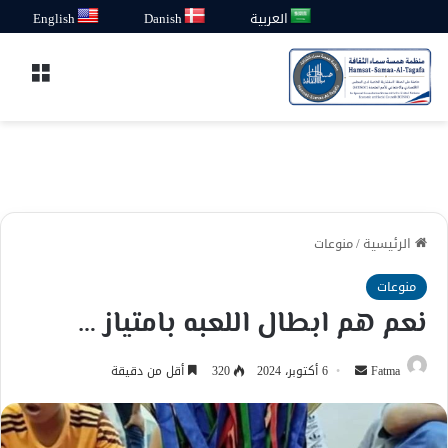
العربية
Danish
English
القائ
الرئيسية
/
منوعات
منوعات
نعم هم ابطال اللعبه بامتياز …
أرسل
Fatma
6 أكتوبر، 2024
320
أقل من دقيقة
بريدا
إلكترونيا