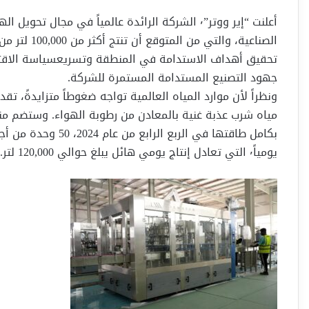
أعلنت “إير ووتر”٬ الشركة الرائدة عالمياً في مجا
الصناعية، وا
تحقيق أهداف الاستدامة في المنطقة وتسريعسياسة الاقتصاد
جهود التصنيع المستدامة المستمرة للشركة.
ونظراً لأن موارد المياه العالمية تواجه ضغوطاً متزايدةً، تقدم 
مياه شرب عذبة غنية بالمعادن من رطوبة الهواء. وستضم منش
يومياً٬ التي تعادل إنتاج يومي هائل يبلغ حوالي 120,000 لتر.