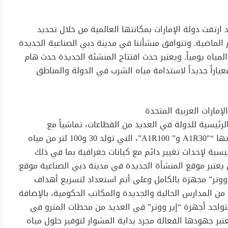
ارتقت دولة الإمارات بمكانتها العالمية من خلال تحديد
 الماضية. وتتوافق منشأتنا في مدينة دبي الصناعية الجديدة
 مع قدرتها على إنتاج أكثر من 100,000 لتر من المياه يومياً. ويعتبر حدث افتتاح المنشئة الجديدة حدث هام
اراً جديداً لاستدامة مياه الشرب في الدولة والمناطق
إمارات العربية المتحدة
لرئيسية للدولة في العديد من القطاعات، تماشياً مع
استراتيجية الأمن المائي لدولة الإمارات 2036 من خلال أجهزتها “A1R30″ و” A1R100”، التي تولد 30 و100 لتر من مياه
يسية لإحداث تغيير دائم مع كيانات جغرافية بما في ذلك
 يعتبر موقع المنشأة الجديدة في مدينة دبي الصناعية موقع
ووتر” مجهزة بالكامل وعلى أتم استعداد لتسريع أهداف
 من المدارس الحالية والجديدة والمكاتب الحكومية، بالإضافة
وتتواجد أجهزة “إير ووتر” في العديد من محطات المترو في
ر جهودها الفعالة مجرد بداية المشوار لتوفير حلول مياه