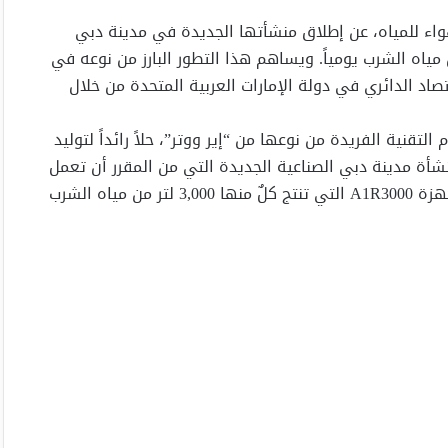
ل تحويل الهواء للمياه، عن إطلاق منشأتها الجديدة في مدينة دبي
لتي من المتوقع أن تنتج أكثر من 100,000 لتر من مياه الشرب يومياً. ويساهم هذا التطور البارز من نوعه في
 الدائري في دولة الإمارات العربية المتحدة من خلال
التقنية الفريدة من نوعها من “إير ووتر”، حلاً رائداً لتوليد
أة مدينة دبي الصناعية الجديدة التي من المقرر أن تعمل
بكامل طاقتها في الربع الرابع من عام 2024، 50 وحدة من أجهزة A1R3000 التي تنتج كلٌ منها 3,000 لتر من مياه الشرب