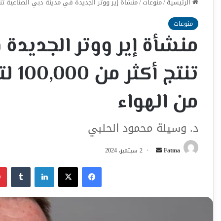
الرئيسية
/
منوعات
/
منشأة إير ووتر الجديدة في مدينة دبي الصناعية تنتج أكثر من 100,000 لتر من المياه العذب
منوعات
منشأة إير ووتر الجديدة
تنتج
من الهواء
د. وسيلة محمود الحلبي
أرسل
Fatma
2 سبتمبر، 2024
بريدا
فيسبوك
‫X
لينكدإن
إلكترونيا