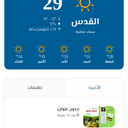
29
القدس
31º - 22º
57%
2.24 كيلومتر/ساعة
سماء صافية
34
35
33
31
28
℃
℃
℃
℃
℃
الجمعة
السبت
الأحد
الأثنين
الثلاثاء
الأخيرة
تعليقات
(بدون عنوان)
منذ 20 دقيقة