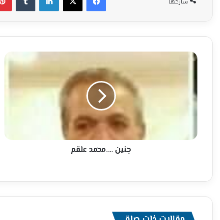
شاركها
جنين
….محمد
علقم
جنين ….محمد علقم
مقالات ذات صلة