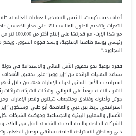
أضاف ديف كوبيت، الرئيس التنفيذي للعمليات العالمية: “لقد 
الثغرات وتقديم الحلول المناسبة لها على مدار الخمسين عام
مع هذا الإرث٬
رئيسي يوسع طاقتنا الإنتاجية، ويسد فجوة السوق، ويضع معي
المجاورة.”
قفزة نوعية نحو تحقيق الأمن المائي والاستدامة في دولة ال
تساعد التقنيات الرائدة من “إير ووتر” على تحقيق الأهداف ا
الشرب النقية يومياً على التوالي. وشكلت الشركة شراكات رئ
جوتن وأدنوك وفنادق ومنتجعات هيلتون وقصر الإمارات. ومن
استراتيجي يربط بين دبي والعاصمة أبو ظبي. وستكون “إير 
الأعمال والمعايير البيئية والاجتماعية وحوكمة الشركات لكل
للشركات الخاصة والبنية التحتية الشاملة للنقل في البلاد. 
دبي ومناطق الاستراحة الخاصة بسائقي توصيل الطعام، وتعتب