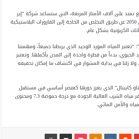
متد على آلاف الأمتار المربعة، التي ستساعد شركة “إير
ووتر” في تحقيق أهداف استراتيجية الإمارات للحياد المناخي 2050 عن طريق التخلص من الحاجة إلى القارورات البلاستيكية
اثات الكربونية بشكل عام.
تعتبر المياه المورد الوحيد الذي يربطنا جميعاً، ومهمتنا
الحيوي، بدءاً من قطرة واحدة إلى المدن بأكملها. وتعتبر
، ولا زلنا في بداية المشوار في اكتشاف ما إمكان تحقيقه
 “تاو كابيتال” الذي يعزز دورها كعنصر أساسي في مستقبل
الإمارات المستدام. وتتيح الحلول اللامركزية للشركة التي توفر مياه الشرب العالية الجودة مع درجة حموضة 7.3 ومحتوى
اه والأمن المائي.
بينتيريست
Odnoklassniki
‫Pocket
مشاركة عبر البريد
طباعة