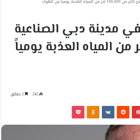
ة يومياً من الهواء
 في مدينة دبي الصناعية
 أكثر من 100,000 لتر من المياه العذبة يومياً
242
2 دقائق
بينتيريست
Odnoklassniki
‫Pocket