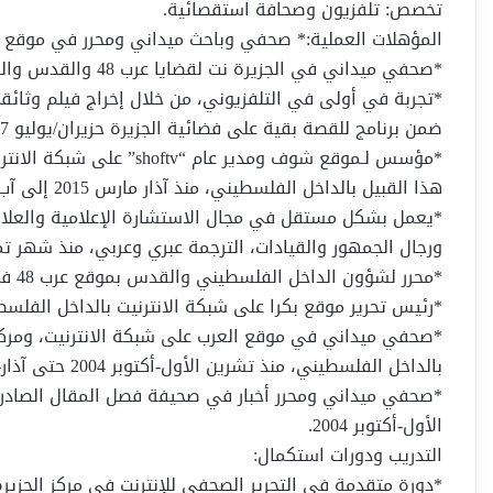
تخصص: تلفزيون وصحافة استقصائية.
المؤهلات العملية:* صحفي وباحث ميداني ومحرر في موقع عرب 48 في الداخل الفلسطيني منذ 2015 إل
*صحفي ميداني في الجزيرة نت لقضايا عرب 48 والقدس والشأن الإسرائيلي، منذ تشرين الأول-أكتوبر 2009 إلى الآن.
ضمن برنامج للقصة بقية على فضائية الجزيرة حزيران/يوليو 2017.
*مؤسس لـموقع شوف ومدير عا
هذا القبيل بالداخل الفلسطيني، منذ آذار مارس 2015 إلى آب-اغسطس2016.
*يعمل بشكل مستقل في مجال الاستشارة الإعلامية والعلاق
ورجال الجمهور والقيادات، الترجمة عبري وعربي، منذ شهر تموز-يوليو 2014
*محرر لشؤون الداخل الفلسطيني والقدس بموقع عرب 48 في حيفا، منذ شهر تموز-يوليو 2014، حتى الآن.
*رئيس تحرير موقع بكرا على شبكة الانترنيت بالداخل الفلسطيني، منذ شهر آذار
*صحفي ميداني في موقع العرب على شبكة الانترنيت، ومركز 
بالداخل الفلسطيني، منذ تشرين الأول-أكتوبر 2004 حتى آذار-مارس 2011.
الأول-أكتوبر 2004.
التدريب ودورات استكمال:
*دورة متقدمة في التحرير الصحفي للإنترنت في مركز الجزيرة