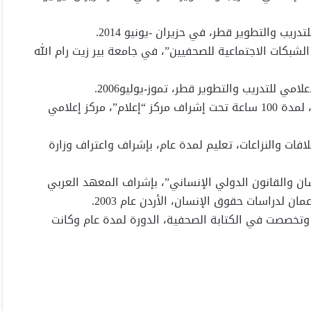
يب والتطوير قطر، في حزيران -يونيو 2014.
الشبكات الاجتماعية للصحفيين”، في جامعة بير زيت رام الله
مي للتدريب والتطوير قطر، تموز-يوليو2006.
*دورة، “الصحافة الاستقصائية”، بقسميها النظري والعملي، لمدة 100 ساعة تحت إشراف مركز “إعلام”، مركز إعلامي
ات والنزاعات، تعليم لمدة عام، بإشراف واعتراف وزارة
سان والقانون الدولي الإنساني”، بإشراف المعهد العربي
 لدراسات حقوق الإنسان، الأردن عام 2003.
، وتخصصت في الكتابة الصحفية، الدورة لمدة عام وكانت