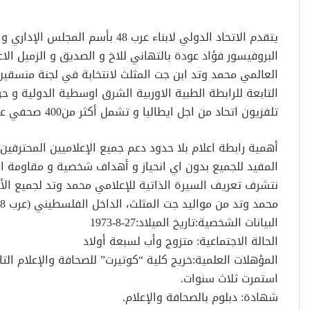
يتقدم الاتحاد الدولي لابناء عرب 48
البروفيسور فؤاد عودة بالتهاني للاخ و الصديق و الزميل الاع
العالمي محمد وتد ابن جت المثلث لانتخابة في لجنة منسقين ر
التابعة للرابطة الطبية الاوربية الشرق اوسطية الدولية و ح
تلفزيون اتحاد من اجل ايطاليا و تشمل أكثر من400 صحفي عربي و اجني من 120 دولة.
أهمية رابطة اعلام بلا حدود دعم جميع الإعلاميين المحترفي
المفيد للجميع بدون اي انحياز و أهداف شخصية و مقاومة الاع
نتشرف تعريف السيرة الذاتية للإعلامي محمد وتد لجميع الأصد
محمد وتد من مواليد جت المثلث، الداخل الفلسطيني (عرب 48)
البيانات الشخصية:تاريخ الميلاد:27-8-1973
الحالة الاجتماعية: متزوج وأب لسبعة أولاد
استمرت ثلاث سنوات.
شهادة: دبلوم بالصحافة والإعلام.