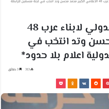
*الناطق بأسم الاتحاد الدولي لابناء عرب 48 الاعلامي الكبير محمد محسن وتد انتخب في لجنة منسقين للرابطة
*الناطق بأسم الاتحاد الدولي لابناء عرب 48
محسن وتد انتخب في
ولية اعلام بلا حدود*
313
3 دقائق
بينتيريست
Odnoklassniki
‫Pocket