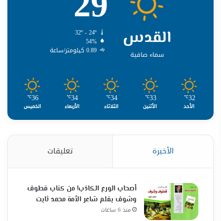
29
القدس
32º - 24º
54%
0.89 كيلومتر/ساعة
سماء صافية
36
34
34
33
32
℃
℃
℃
℃
℃
الأحد
الأثنين
الثلاثاء
الأربعاء
الخميس
الأخيرة
تعليقات
أصحاب الورع الكاذب! من كتاب قطوف
وشوف بقلم شاعر الأمة محمد ثابت
منذ 6 ساعات