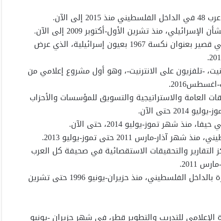
ى الآن.
*تجربة في أولى في التلفزيوني، من خلال إخراج فيلم وثائقي قصير بعنوان نكسة 1967 بعيون إسرائيلية، الذي عرض
م “shoftv” على شبكة الانترنيت، -تلفزيون على الانترنيت-، وهو أول مشروع إعلامي من
ات العامة والاستراتيجية والتسويق للمؤسسات والأحزاب
 حتى الآن.
-مارس 2011 حتى تموز-يوليو 2013.
التقارير والتحقيقات الاستقصائية في صحيفة كل العرب
*صحفي ميداني ومحرر أخبار في صحيفة فصل المقال الصادرة بالداخل الفلسطيني، منذ حزيران-يونيو 1996 حتى تشرين
 الإعلامي للتدريب والتطوير قطر، في شهر حزيران -يونيو