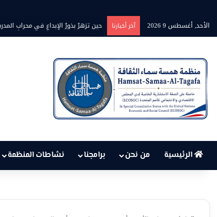
الأحد, أغسطس 9 2026
حين تزهرُ بذورُ الإبداعِ في محرابِ المدر
آخر أخبارنا
الرئيسية
من نحن
برامجنا
نشاطات المنظمة