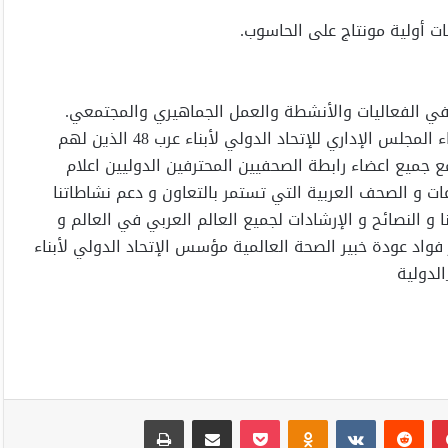
 أولية مونتاج على الحاسوب.
 في الفعاليات والأنشطة والعمل الجماهيري والمجتمعي.
“يشرفني ان ادعم و اعرف شخصيات و هويات عرب 48 و أعضاء المجلس الإداري للإتحاد الدولي لأبناء عرب 48 الذين لهم
مع جميع اعضاء رابطة الصحفيين المحترفين الدوليين اعلام
ات و الصحف العربية التي تستمر بالتعاون و دعم نشاطاتنا
 أخبارنا و النصائح و الإرشادات لجميع العالم العربي في العالم و
فواد عودة خبير الصحة العالمية مؤسس الإتحاد الدولي لأبناء
بينتيريست
Odnoklassniki
‫Pocket
مشاركة عبر البريد
طباعة