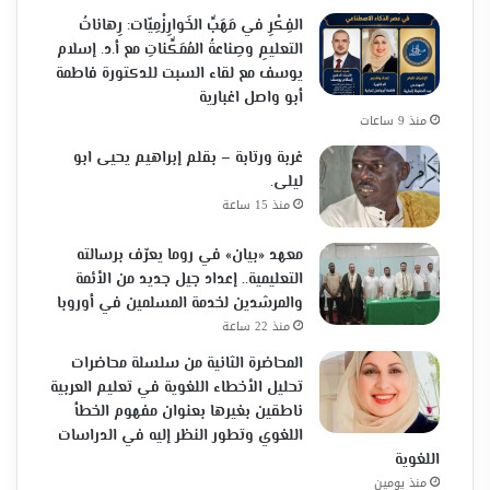
الفِكْرِ في مَهَبِّ الخَوارِزْمِيّات: رِهاناتُ
التعليمِ وصِناعةُ المُمَكِّناتِ مع أ.د. إسلام
يوسف مع لقاء السبت للدكتورة فاطمة
أبو واصل اغبارية
منذ 9 ساعات
غربة ورتابة – بقلم إبراهيم يحيى ابو
ليلى.
منذ 15 ساعة
معهد «بيان» في روما يعرّف برسالته
التعليمية.. إعداد جيل جديد من الأئمة
والمرشدين لخدمة المسلمين في أوروبا
منذ 22 ساعة
المحاضرة الثانية من سلسلة محاضرات
تحليل الأخطاء اللغوية في تعليم العربية
ناطقين بغيرها بعنوان مفهوم الخطأ
اللغوي وتطور النظر إليه في الدراسات
اللغوية
منذ يومين