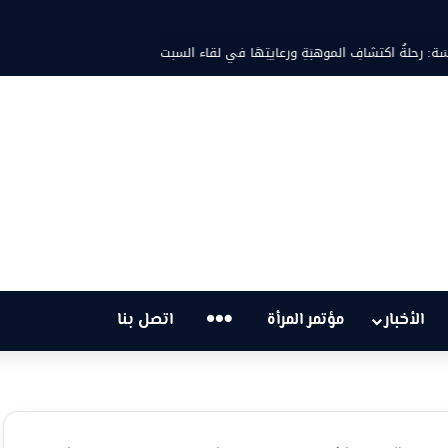
سَة: رحلةُ اكتشافِ الموهبَةِ ورعايتِهَا في لقاء السبت
…
الأخبار
مؤتمر المرأة
اتصل بنا