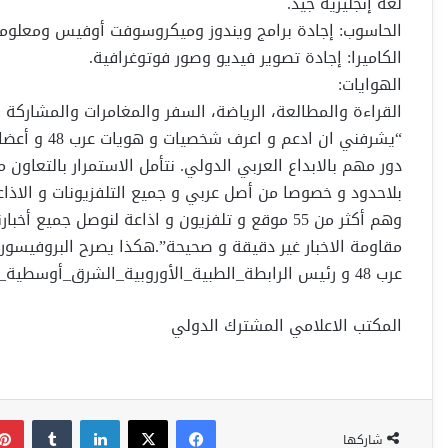
لغة إنجليزية جيد.
الحاسوب: إجادة برامج ويندوز وميكروسوفت أوفيس ومعلومات
الكاميرا: إجادة تصوير فيديو وصور فوتوغرافية.
الهوايات:
القراءة والمطالعة، الرياضة، السفر والمغامرات والمشاركة
دور مهم بالابداع العربي الدولي. نتأمل الاستمرار بالتعاون 
بلاحدود و خصوصا من أصل عربي و جميع التلفزيونات و الاذاع
وهم أكثر من 55 موقع و تلفزيون و اذاعة لنوصل جميع
مقاومة الاخبار غير دقيقة و صحيحة”.هكذا يصرح البروفيسور 
عرب 48 و رئيس الرابطة_الطبية_الأوروبية_الشرق_أوسطية_الدولية
المكتب الاعلامي المشترك الدولي
فيسبوك
‫X
لينكدإن
شاركها