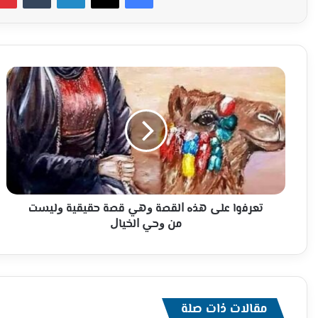
ﺗﻌﺮﻓوا
ﻋﻠﻰ
ﻫﺬﻩ
ﺍﻟﻘﺼﺔ
ﻭﻫﻲ
ﻗﺼﺔ
ﺣﻘﻴﻘﻴﺔ
ﻭﻟﻴﺴﺖ
ﻣﻦ
ﻭﺣﻲ
ﺗﻌﺮﻓوا ﻋﻠﻰ ﻫﺬﻩ ﺍﻟﻘﺼﺔ ﻭﻫﻲ ﻗﺼﺔ ﺣﻘﻴﻘﻴﺔ ﻭﻟﻴﺴﺖ
ﺍﻟﺨﻴﺎﻝ
ﻣﻦ ﻭﺣﻲ ﺍﻟﺨﻴﺎﻝ
مقالات ذات صلة