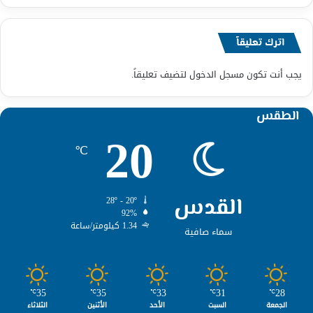
اترك تعليقاً
يجب أنت تكون
مسجل الدخول
لتضيف تعليقاً.
الطقس
20
℃
القدس
28º - 20º
92%
1.34 كيلومتر/ساعة
سماء صافية
35
35
33
31
28
℃
℃
℃
℃
℃
الجمعة
السبت
الأحد
الأثنين
الثلاثاء