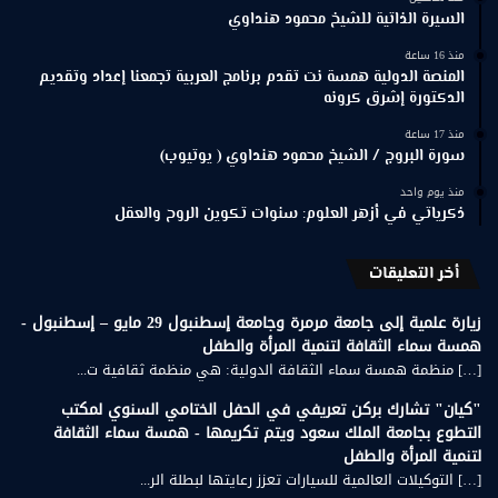
السيرة الذاتية للشيخ محمود هنداوي
منذ 16 ساعة
المنصة الدولية همسة نت تقدم برنامج العربية تجمعنا إعداد وتقديم
الدكتورة إشرق كرونه
منذ 17 ساعة
سورة البروج / الشيخ محمود هنداوي ( يوتيوب)
منذ يوم واحد
ذكرياتي في أزهر العلوم: سنوات تكوين الروح والعقل
أخر التعليقات
زيارة علمية إلى جامعة مرمرة وجامعة إسطنبول 29 مايو – إسطنبول -
همسة سماء الثقافة لتنمية المرأة والطفل
[…] منظمة همسة سماء الثقافة الدولية: هي منظمة ثقافية ت...
"كيان" تشارك بركن تعريفي في الحفل الختامي السنوي لمكتب
التطوع بجامعة الملك سعود ويتم تكريمها - همسة سماء الثقافة
لتنمية المرأة والطفل
[…] التوكيلات العالمية للسيارات تعزز رعايتها لبطلة الر...