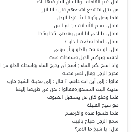
قال كبير القافله : والله ان البئر فيها بلاء
من ينزل فتشجع اشجعهم قال : انا انزل
فلما وصل ركوة البئر فإذا الرجل
فقال : بسم الله انت جن ام انس
فقال : يا اخي انا انس وقصتي كذا وكذا
فقال : لماذا قطعت الدلو ؟
قال : لو تعلقت بالدلو ورأيتموني
لخفتم وتركتم الحبل فسقطت فمت
وانا امتح لكم الماء ( أمتح أي يخرج الماء بواسطه الدلو من الب
فخرج الرجل وقال لهم قصته
قالوا : إلى أين انت ذاهب ؟ قال : إلى مدينة الشيخ حارب
مدينة البنت المسحورةفقالوا : نحن في طريقنا إليها
فلما وصلو كان من يستقبل الضيوف
هو شيخ القبيلة
فلما جلسوا عنده واكرمهم
سمع الرجل صياح بالبيت
قال : يا شيخ ما الامر؟