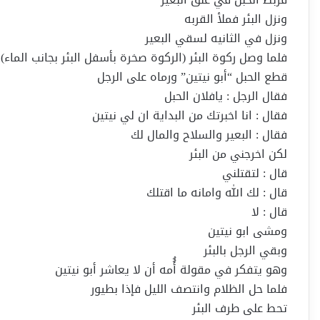
ونزل البئر فملأ القربه
ونزل في الثانيه لسقي البعير
فلما وصل ركوة البئر (الركوة صخرة بأسفل البئر بجانب الماء)
قطع الحبل “أبو نيتين” ورماه على الرجل
فقال الرجل : يافلان الحبل
فقال : انا اخبرتك من البداية ان لي نيتين
فقال : البعير والسلاح والمال لك
لكن اخرجني من البئر
قال : لتقتلني
قال : لك الله وامانه ما اقتلك
قال : لا
ومشى ابو نيتين
وبقي الرجل بالبئر
وهو يتفكر في مقولة أُُمه أن لا يعاشر أبو نيتين
فلما حل الظلام وانتصف الليل فإذا بطيور
تحط على طرف البئر