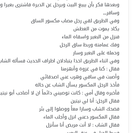
وبعدها فكر بأن يبيع البيت ويرحل عن الديرة فاشترى بعيرا وس
وسافر,,,
وفي الطريق لقي رجل مصاب مكسور الساق
يكاد يموت من العطش
فنزل من البعير واسقاه الماء
وفك عمامته وربط ساق الرجل
وحمله على البعير وسار
وفي اثناء الطريق اخذا يتبادلان اطراف الحديث فسأله الشاب
فقال : كنا في غزوة وأنهزمنا
وأصبت في ساقي وهرب عني اصدقائي
فأخذ الرجل المكسور يسأل الشاب عن حاله
فأخبره وقال أمي : كانت توصيني دائماً ان لا أصاحب أبو نيتي
فقال الرجل: أنا لي نيتين
فضحك الشاب وسارا معاً ووصلوا إلى بئر
فقال المكسور دعني انزل وأجلب الماء
فقال الشاب : لا أنت مريض أنا سأنزل
فربط الحبل في عنق البعير