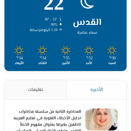
22
القدس
30º - 21º
90%
1.34 كيلومتر/ساعة
سماء صافية
34
34
35
32
30
℃
℃
℃
℃
℃
السبت
الأحد
الأثنين
الثلاثاء
الأربعاء
الأخيرة
تعليقات
المحاضرة الثانية من سلسلة محاضرات
تحليل الأخطاء اللغوية في تعليم العربية
ناطقين بغيرها بعنوان مفهوم الخطأ