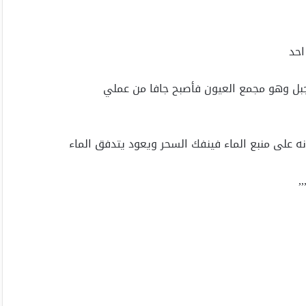
احد
لجبل وهو مجمع العيون فأصبح جافا من عملي
ه على منبع الماء فينفك السحر ويعود يتدفق الماء
,