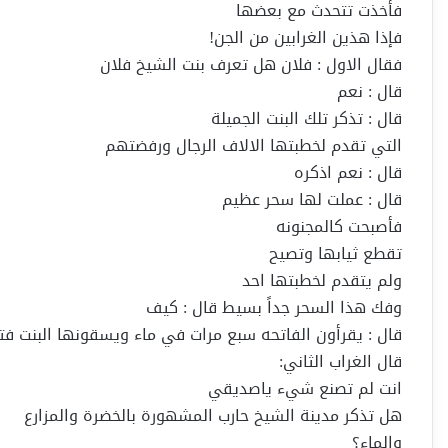
فأخذت تتحدث مع بعضها
فإذا هذين الغرابين من الجن!
فقال الاول : فلان هل تعرف بنت الشيخ فلان
قال : نعم
قال : تذكر تلك البنت الجميلة
التي تقدم لخطبتها الالاف الرجال ورفضتهم
قال : نعم اذكره
قال : عملت لها سحر عظيم
فأصبحت كالمجنونه
تقطع ثيابها وتصيح
ولم يتقدم لخطبتها احد
وفك هذا السحر جداً بسيط قال : كيف
قال : يقرأون الفاتحه سبع مرات في ماء ويسقونها البنت فت
قال الغراب الثاني:
انت لم تصنع شيء ياصديقي
هل تذكر مدينة الشيخ حارب المشهورة بالخضرة والمزارع
والماء؟