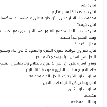
قال : نعم
قال : صنعت لها سحر عظيم
فجففت ماء الابار وهي الآن خاوية على عروشها لا يسكنها 
قال : كيف؟
قال : سددت الماء بمجمع العيون في البئر الذي يقع تحت ا
وفك السحر جداً بسيط
فقال : كيف؟
قال: يقرأون خواتيم سورة البقرة والمعوذات في ماء ويصبون
الرجل في اسفل البئر يسمع كلام الجن
وهي اشارة على ان الجن لا يرون بالظلام ولا يعلمون الغيب,,
طلع الصباح فطارت الطيور فمرت قافلة بالبئر
فنزلو الدلو بالبئر فأخذ الرجل الدلو فقطعه
قالو ربما جيلان البئر قطعت الحبل
فنزلو الدلو الثاني
فقطعه
والثالث فقطعه