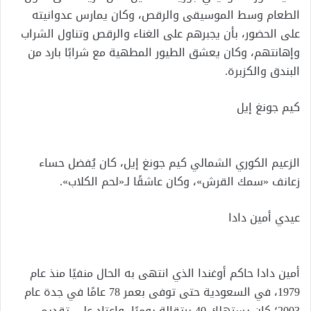
الطعام وسط الموسيقى والرقص، وكان يمارس عدوانيته
على الحضور، بأن يجبرهم على الغناء والرقص وتناول الشراب
وإهانتهم، وكان يعشق الطيور المطهية مع شرابًا بارد من
البندق والكزبرة.
كيم جونغ إيل
الزعيم الكوري الشمالي كيم جونغ إيل، كان يُفضل حساء
زعانف «سمك القرش»، وكان عاشقًا لـ«لحم الكلاب».
عيدي أمين دادا
أمين دادا حاكم أوغندا الذي انتهى به الحال منفيًا منذ عام
1979، في السعودية حتى توفى بعمر 78 عامًا في جدة عام
2003؛ كان يستهلك 40 برتقالةٍ يوميًا، واعتاد على تقديم