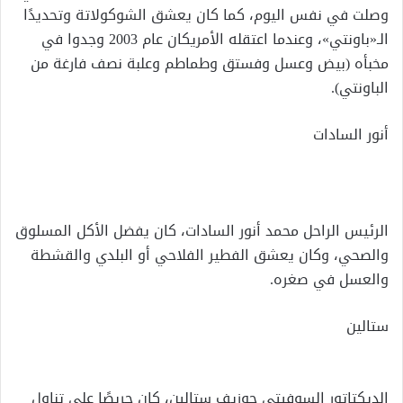
وصلت في نفس اليوم، كما كان يعشق الشوكولاتة وتحديدًا
الـ«باونتي»، وعندما اعتقله الأمريكان عام 2003 وجدوا في
مخبأه (بيض وعسل وفستق وطماطم وعلبة نصف فارغة من
الباونتي).
أنور السادات
الرئيس الراحل محمد أنور السادات، كان يفضل الأكل المسلوق
والصحي، وكان يعشق الفطير الفلاحي أو البلدي والقشطة
والعسل في صغره.
ستالين
الديكتاتور السوفيتي جوزيف ستالين، كان حريصًا على تناول