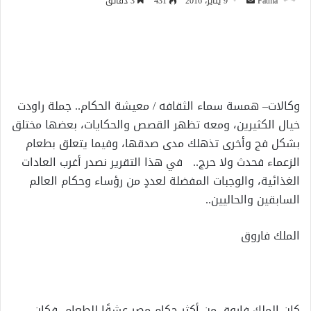
أرسل
Fatma
9 يناير، 2016
431
3 دقائق
بريدا
إلكترونيا
وكالات– همسة سماء الثقافه / معيشة الحكام.. جملة راودت
خيال الكثيرين، ومعه تظهر القصص والحكايات، بعضها مختلق
بشكل فج وأخرى تذهلك مدى صدقها، وفيما يتعلق بطعام
الزعماء فحدث ولا حرج.. في هذا التقرير نصدر أغرب العادات
الغذائية، والوجبات المفضلة لعددٍ من رؤساء وحكام العالم
السابقين والحاليين..
الملك فاروق
كان الملك فاروق من أكثر حكام مصر عشقًا للطعام، فكان