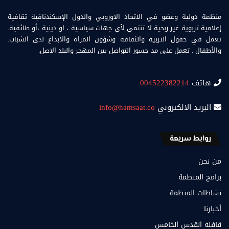
منظمة دولية وعضو في الاتحاد الاوروبي والدول الإسكندنافية ثقافية
إعلامية تربوية غير ربحية لا تنتمي لأي جهات سياسية ، او دينية ،أو طائفية.
تعمل في حقول التربية والثقافة وشؤون المراة والابداع لدى الشباب.
والأطفال . تعمل على مد جسور التواصل بين المهجر والبلد الاصل.
هاتف
004522382214
البريد الالكتروني
info@hamsaat.co
روابط سريعة
من نحن
برامج المنظمة
نشاطات المنظمة
أخبارنا
قافلة القدس الخامس