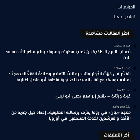
المؤتمرات
تواصل معنا
اكثر المقالات مشاهدة
منذ 8 ساعات
أصحاب الورع الكاذب! من كتاب قطوف وشوف بقلم شاعر الأمة محمد
ثابت
منذ 11 ساعة
الفِكْرِ في مَهَبِّ الخَوارِزْمِيّات: رِهاناتُ التعليمِ وصِناعةُ المُمَكِّناتِ مع أ.د.
إسلام يوسف مع لقاء السبت للدكتورة فاطمة أبو واصل اغبارية
منذ 17 ساعة
غربة ورتابة – بقلم إبراهيم يحيى ابو ليلى.
منذ يوم واحد
معهد «بيان» في روما يعرّف برسالته التعليمية.. إعداد جيل جديد من
الأئمة والمرشدين لخدمة المسلمين في أوروبا
أخر التعليقات