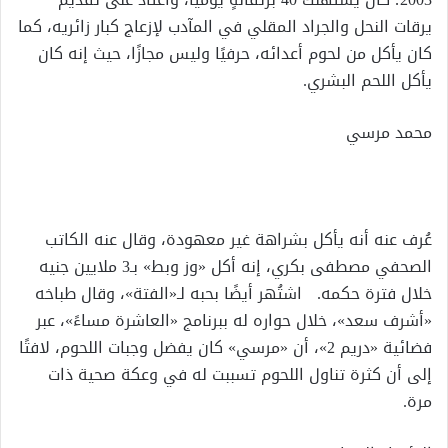
يرقات النحل والجراد المقلي في المآدب لإزعاج كبار زائريه، كما
كان يأكل من لحوم أعدائه، حرفيًا وليس مجازًا، حيث إنه كان
يأكل اللحم البشري.
محمد مرسي
عُرف عنه أنه يأكل بشراهة غير معهودة، وقال عنه الكاتب
الصحفي مصطفى بكري، إنه أكل «وز وبط» بـ3 ملايين جنيه
خلال فترة حكمه. اشتُهر أيضًا بحبه لـ«الفتة»، وقال طباخه
«أشرف سعد»، خلال حواره له ببرنامج «العاشرة مساءً»، عبر
فضائية «دريم 2»، أن «مرسي» كان يفضل وجبات اللحوم، لافتًا
إلى أن كثرة تناول اللحوم تسببت له في وعكة صحية ذات
مرة.