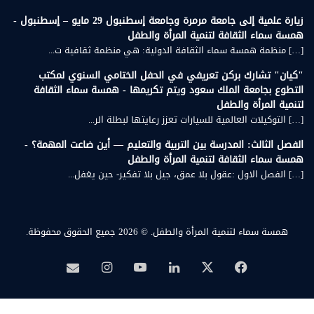
زيارة علمية إلى جامعة مرمرة وجامعة إسطنبول 29 مايو – إسطنبول -
همسة سماء الثقافة لتنمية المرأة والطفل
[…] منظمة همسة سماء الثقافة الدولية: هي منظمة ثقافية ت...
"كيان" تشارك بركن تعريفي في الحفل الختامي السنوي لمكتب
التطوع بجامعة الملك سعود ويتم تكريمها - همسة سماء الثقافة
لتنمية المرأة والطفل
[…] التوكيلات العالمية للسيارات تعزز رعايتها لبطلة الر...
الفصل الثالث: المدرسة بين التربية والتعليم — أين ضاعت المهمة؟ -
همسة سماء الثقافة لتنمية المرأة والطفل
[…] الفصل الاول :عقول بلا عمق، جيل بلا تفكير- حين يغفل...
همسة سماء لتنمية المرأة والطفل.
© 2026 جميع الحقوق محفوظة.
‫X
فيسبوك
لينكدإن
‫YouTube
انستقرام
بريد
همسة