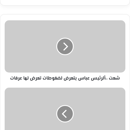
شعت
،،ألرئيس
عباس
يتعرض
لضغوطات
تعرض
لها
عرفات
شعت ،،ألرئيس عباس يتعرض لضغوطات تعرض لها عرفات
صبراً
عروبة
-
بقلم
فاطمة
اغبارية
ابو