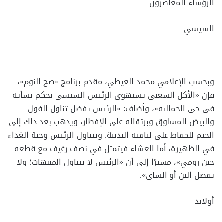
الرؤساء المعاصرون
السيسي
وبحسب الإعلامي محمد الغيطي، مقدم برنامج «صح النوم»،
فإن «الأكل الشعبي يستهوي الرئيس السيسي بحكم نشأته
في حي الجمالية»، وأضاف: «الرئيس يفضل تناول الفول
والبيض المسلوق وبرتقالة على الإفطار، ويذهب بعد ذلك إلى
الجيم للحفاظ على لياقته البدنية. ويتناول الرئيس وجبة الغداء
في الظهيرة، أما العشاء فيتمثل في نصف رغيف مع قطعة
جبن رومي»، مشيرًا إلى أن «الرئيس لا يتناول المنبهات؛ ولا
يفضل البن أو الشاي».
أولاند