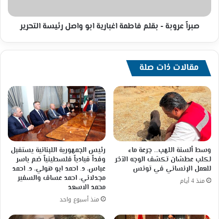
واصل
رئيسة
التحرير
صبراً عروبة - بقلم فاطمة اغبارية ابو واصل رئيسة التحرير
مقالات ذات صلة
وسط ألسنة اللهب… جرعة ماء
رئيس الجمهورية اللبنانية يستقبل
لكلب عطشان تكشف الوجه الآخر
وفداً قيادياً فلسطينياً ضم ياسر
للعمل الإنساني في تونس
عباس، د. احمد ابو هولي، د. احمد
مجدلاني، احمد عساف والسفير
منذ 4 أيام
محمد الاسعد
منذ أسبوع واحد