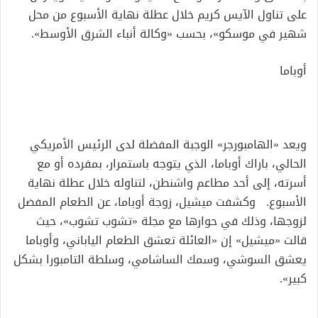
على تناول الآيس كريم خلال عطلة نهاية الأسبوع من محل
شهير في موسكو»، بحسب «وكالة أنباء الشرق الأوسط».
أوباما
ويعد «الهامبورجر» الوجبة المفضلة لدى الرئيس الأمريكي
الحالي، باراك أوباما، الذي يتوجه باستمرار، بمفرده أو مع
أسرته، إلى أحد مطاعم واشنطن، لتناوله خلال عطلة نهاية
الأسبوع. وكشفت ميشيل، زوجة أوباما، عن الطعام المفضل
لزوجها، وذلك في حوارها مع مجلة «تشوب تشوب»، حيث
قالت «ميشيل» إن «العائلة تعشق الطعام الياباني، وأوباما
يعشق السوشي، وسمك الساشامي، وسلطة التامبورا بشكل
كبير».