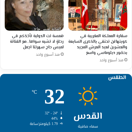
سفارة المملكة المغربية في
همسة نت الدولية تأخذكم في
كوبنهاغن تحتفي بالذكرى السابعة
رحلةٍ لا تشبه سواها…مع الفنانة
والعشرين لعيد العرش المجيد
لميس حاج سهرتنا اجمل
بحضور دبلوماسي واسع
منذ أسبوع واحد
منذ أسبوع واحد
الطقس
32
℃
القدس
32º - 24º
44%
1.79 كيلومتر/ساعة
سماء صافية