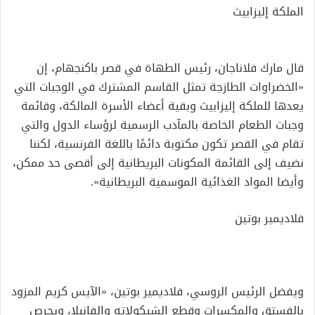
الملكة إليزابيث
قال مارك فلاناجان، رئيس الطهاة في قصر باكنجهام، إن
«الخضراوات الطازجة تمثل القاسم المشترك في الوجبات التي
يعدها للملكة إليزابيث وبقية أعضاء الأسرة المالكة، وقائمة
وجبات الطعام الخاصة بالمآدب الرسمية لرؤساء الدول والتي
تقام في القصر تكون مكتوبة دائمًا باللغة الفرنسية، لكننا
نضيف إلى القائمة المكونات البريطانية إلى أقصى حد ممكن،
وأيضا المواد الغذائية الموسمية البريطانية».
فلاديمير بوتين
ويفضل الرئيس الروسي، فلاديمير بوتين، «الآيس كريم المزود
بالفستق والمكسرات وقطع الشيكولاته والفانيلا، ويحرص