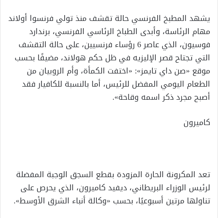
يشهد المطبخ الفرنسي حالة تقشف منذ تولي فرنسوا أولاند
مهام الرئاسة، وأبدى الطباخ الرئاسي الفرنسي، برندارد
فوسيون، الذي عاصر 6 رؤساء فرنسيين، على حالة التقشف
التي تجتاح قصر الإليزيه في ظل حكم هولاند، مضيفًا بحسب
موقع «صن داي تايمز»: «اختفت الكمأة، وأم الروبيان من
الطعام اليومي المفضل للرئيس، أما بالنسبة للكافيار فقد
أصبح مجرد ذكر اسمه وقاحة».
كاميرون
تعد المكرونة الحارة المزودة بقطع السجق الوجبة المفضلة
لرئيس الوزراء البريطاني، ديفيد كاميرون، الذي يحرص على
تناولها مرتين أسبوعيًا، بحسب «وكالة أنباء الشرق الأوسط».