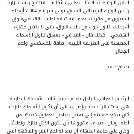
لـ«لبن النوق»، لذلك كان يعاني دائمًا من الانتفاخ وعندما زاره
رئيس الوزراء البريطاني السابق توني بلير عام 2004، أوصاه
الكثيرون من مقربيه بعدم الاستجابة لطلب «القذافي» وإن
ألح عليه بتناول كوب من حليب النوق، حتى لا يتضرر جهازه
الهضمي. كذلك كان «القذافي» يعشق تناول الأسماك
المطهية على الطريقة الليبية، إضافة للكسكسي ولحم
الجمال.
صدام حسين
الرئيس العراقي الراحل صدام حسين كانت الأسماك الطازجة
هي وجبته الرئيسية، وإصراره على أن تكون الأسماك طازجة
كان يدفع حاشيته إلى تعيين صيادين يعملون خصيصًا من
أجله، وكان «صدام» مهووسًا بأن يكون الاكل طازجًا ونظيفًا،
وكان على طاقم الطهاة أن يعد له لحم البقر والفاكهة التي