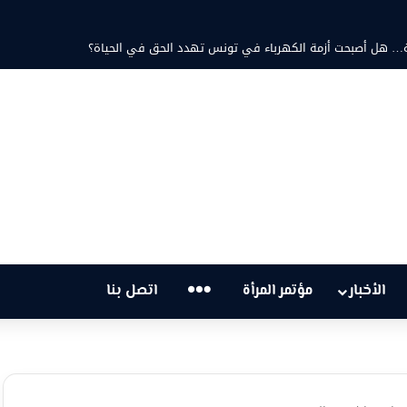
مد ثابت والشاعرة فاطمة الزامل: عزف على أوتار الحنين وشجن القوافي
…
الأخبار
مؤتمر المرأة
اتصل بنا