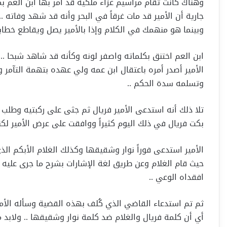
وهناك كانت تقام مراسيم عزاء ملكية قد أمر بها ابن العم ب
جارية أن الأمير قد مات غرقاً في البحر وأنه قد شهد وفاته ..
وبينما هو منهمك في الكلام وإذا بالأمير يصل ويقاطع خطاب
ابن العم اختنق بكلماته واصفر لونه وكأنه قد شاهد شبحا ..
الأمير أصدر أمره باعتقال ابن عمه ولي عهده بتهمة التآمر و
وتسلمه سدة الحكم ..
تلا ذلك أنه استدعى الأمير فريال ثم جثى على ركبتيه وطلب 
بكت فريال في ذلك اليوم كثيراً ووافقت على عرض الأمير لكن
الأمير استدعى فوراً نوار وشقيقها وكذلك الغلام الأبكم ال
حيث قام الغلام وعن طريق لغة الإشارات بشرح ما جرى عليه
افقداه الوعي ..
ثم تم استدعاء القاضي الذي كُلف بهذه القضية وسأله الأمي
أي أن كلمة فريال والغلام ضد كلمة نوار وشقيقها .. ولابد م