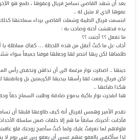
بعد أن شهد القاضي تسامح فريال وعفوها ، طمع هو الآخر ب
عفوها الذي لا مثيل له ..
ابتسمت فريال الطيبة وشملت القاضي برداء سماحتها كذلك ه
يده فدهشت أخته وصاحت به :
ما تفعل ؟؟ أجننت ؟؟
أجاب :بل ما كنتُ أعقل من هذه اللحظة … كفاكِ مماطلة يا أ
ظلمناها لكن ربها انتصر لها وجعلها فوقنا جميعاً سواء شئنا أم
حينها .. اضطرت نوار مرغمة الى أن تداهن وتخفض رأس المذل
لكن فريال رفعت لها رأسها بيديها الكريمتين بل وعانقتها 
هكذا طباعها ..
هنا انفجرت نوار باكية بدموع صادقة وطلبت السماح حقاً وح
تقدم الأمير وهمس لفريال أنه كيف طاوعها قلبها أن تسامح
فأجابت :أخبرتك سابقاً ما هم إلا حلقات ضمن سلسلة الأحداث 
فلولاهم لما تعرفتُ عليك ولما كنتُ سأصبح زوجتك فلو عاقبت
لذا سأكتفي بالعفو عنهم عسى أن يعفو ربي عني يوم لا ينفع