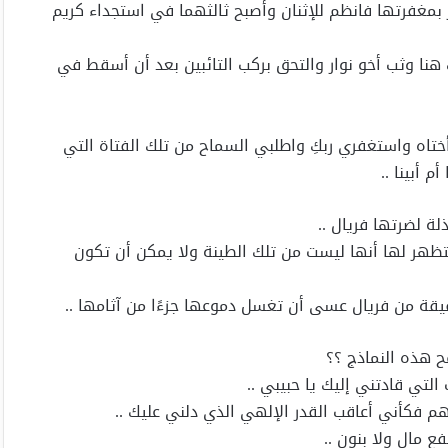
مغفرتها فانظم للإثنان وأصبح ثالثهما في استجداء كريم
نا وثب أخو نوار والتحق بركب التائبين بعد أن أسقط في
ختاه واستغفري ربكِ واطلبي السماح من تلك الفتاة التي
 أبينا ..
ة لضرتها فريال ..
لتظهر لها أنها ليست من تلك الطينة ولا يمكن أن تكون
قيقة من فريال عسى أن تغسل دموعها جزءًا من آثامها ..
 هذه النماذج ؟؟
التي قادتني إليك يا حبيبي ..
هم فكأني أعاقب القدر الإلهي الذي دلني عليك ..
 مال ولا بنون ..