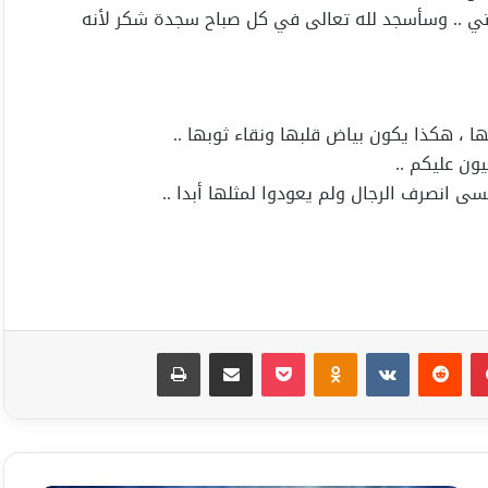
حبيبتي .. وسأسجد لله تعالى في كل صباح سجدة شكر لأنه
 ، هكذا يكون بياض قلبها ونقاء ثوبها ..
ن عليكم ..
ى انصرف الرجال ولم يعودوا لمثلها أبدا ..
بينتيريست
Odnoklassniki
‫Pocket
مشاركة عبر البريد
طباعة