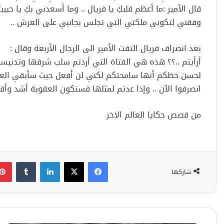
قال الأمير :ما أعظم قلبكِ يا فريال .. وما أسعدني بكِ يا 
وفقني لتكوني ملكتي التي تجلس بجانبي على العرش ..
بعد انصراف فريال التفت الأمير الى الرجال الأربعة وقال :
أرأيتم ..؟؟ هذه هي الفتاة التي أردتم سلب شرفها وتدنيسها
لحسن حظكم أنها سامحتكم لكني لن أفعل حيث سأبقي العيو
انصرفوا الآن .. وإذا عدتم لمثلها فستكون العقوبة أشد وأقس
من قصص حكايا العالم الاخر
فيسبوك
‫X
لينكدإن
شاركها