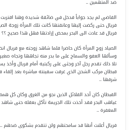
ضد المتهمين ..
القاضي لم يجد جواباً فدخل في ضائقة شديدة وهنا اقتربت 
فريال حتى ركضت إليها وعانقتها كانت تلك المرأة زوجة الصياد
فريال قد عادت الى البحر بمحض إرادتها فهل هذا صحيح ؟؟
الصياد زوج المرأة كان حاضرا فلما شاهد زوجته مع فريال 
وسألها العفو والسماح على ما بدر منه تجاهها وتجاه صغيره
تلا ذلك تقدم رجل آخر وجثى على ركبتيه أمام فريال وأخذ ي
قبطان مركب الشحن الذي غرقت سفينته مباشرة بعد إلقاء فر
شرفها ..
القبطان كان أحد القلائل الذين نجو من الغرق وكان كل همه 
غياهب البحر فقد أخذت تلك الجريمة تأكل بعقله حتى شاهد ا
المغفرة ..
فريال أعلنت أنها قد سامحتهم ولن تتقدم بشكوى ضدهم ..