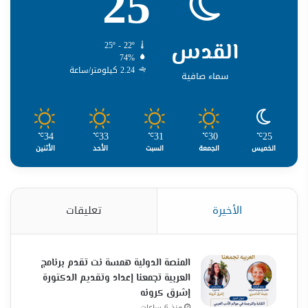
25
القدس
25º - 22º
74%
2.24 كيلومتر/ساعة
سماء صافية
34
33
31
30
25
℃
℃
℃
℃
℃
الخميس
الجمعة
السبت
الأحد
الأثنين
الأخيرة
تعليقات
المنصة الدولية همسة نت تقدم برنامج
العربية تجمعنا إعداد وتقديم الدكتورة
إشرق كرونه
منذ 6 ساعات