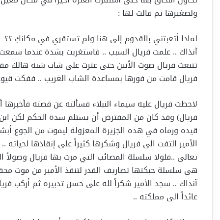
ولصغيرها ثم قالت لها :
لماذا أتعبتني بالقدوم إلى هنا ولم تستقري في مكانكِ ؟؟
آنذاك .. علمت فريال السبب .. فاستغربت بشدة عندما سمع
تتبعت فريال صوت الأنين حتى عثرت على شاب شبه هالك مقيد
فريال قامت من فورها بمساعدة الشاب الغريب .. ففكت قيود
لاحظت فريال عليه سيماء النبلاء فسألته عن قصته فأخبرها أ
فريال) وقد كان من المفترض أن يستلم سدة الحكم لكن ابن ع
قيده ورماه في هذه الجزيرة المعزولة ليموت من الجوع أبشع
الأمير التفت الى فريال وشكرها كثيراً على إنقاذها لحياته .
تعالى ..فلولا سلسلة المصائب التي مرت بها فريال وصولاً ال
هي سلسلة حبكتها تصاريف القدر لتنقذ الأمير من موت محقق 
آنذاك .. سجد الأمير شكراً لله على حسن تدبيره ثم أركب فر
عائداً الى مملكته ..