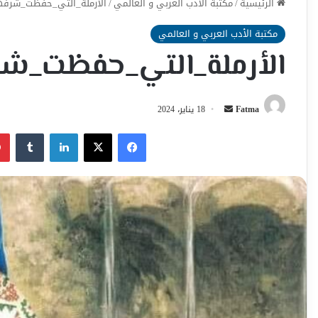
الرئيسية
/
مكتبة الأدب العربي و العالمي
/
الأرملة_التي_حفظت_شرفها ا
مكتبة الأدب العربي و العالمي
الأرملة_التي_حفظت_شرفه
أرسل
Fatma
18 يناير، 2024
بريدا
فيسبوك
‫X
لينكدإن
إلكترونيا