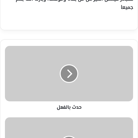
جميعا
حدث
بالفعل
حدث بالفعل
الامم
المتحدة
تدعو