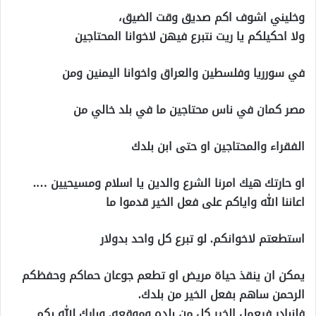
وخليني اشوف اكم صديق وقت الضيق،
ولا احكيلكم يا ريت نتبرع فيهن لاخوانا المحتاجين
في سورريا وفلسطين والعراق واخوانا اليمنين ومن
مصر كمان في ناس محتاجين ما في بلد خالي من
الفقراء والمحتاجين او حتى ابن بلدك
او حارتك هيك امرنا الشرع والدين يا اسلام ومسيحيين ….
اعاننا الله واياكم على فعل الخير قدموا ما
استطعتم لاخوانكم. لو تبرع كل واحد بدولار
يمكن ان ينقذ حياة مريض او تطعم جوعان حماكم وحفظكم
الرحمن ساهم بفعل الخير من بلدك.
فلنبادر فيعمل الخير كل من بلده وموقعه. وبارك الله بكم