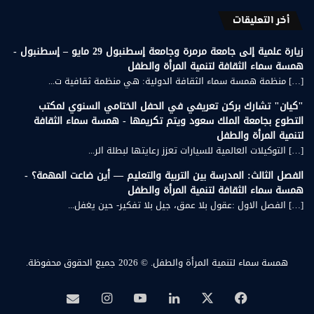
أخر التعليقات
زيارة علمية إلى جامعة مرمرة وجامعة إسطنبول 29 مايو – إسطنبول -
همسة سماء الثقافة لتنمية المرأة والطفل
[…] منظمة همسة سماء الثقافة الدولية: هي منظمة ثقافية ت...
"كيان" تشارك بركن تعريفي في الحفل الختامي السنوي لمكتب
التطوع بجامعة الملك سعود ويتم تكريمها - همسة سماء الثقافة
لتنمية المرأة والطفل
[…] التوكيلات العالمية للسيارات تعزز رعايتها لبطلة الر...
الفصل الثالث: المدرسة بين التربية والتعليم — أين ضاعت المهمة؟ -
همسة سماء الثقافة لتنمية المرأة والطفل
[…] الفصل الاول :عقول بلا عمق، جيل بلا تفكير- حين يغفل...
همسة سماء لتنمية المرأة والطفل.
© 2026 جميع الحقوق محفوظة.
‫X
فيسبوك
لينكدإن
‫YouTube
انستقرام
بريد