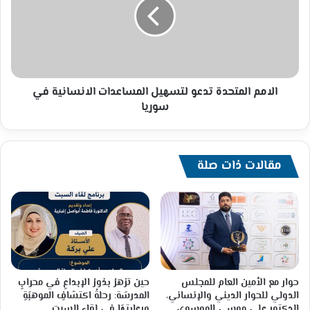
لتسهيل
المساعدات
الانسانية
في
سوريا
الامم المتحدة تدعو لتسهيل المساعدات الانسانية في
سوريا
مقالات ذات صلة
حوار مع الأمين العام للمجلس
حين تزهرُ بذورُ الإبداعِ في محرابِ
الدولي للحوار الديني والإنساني،
المدرسَة: رحلةُ اكتشافِ الموهبَةِ
الدكتور علي موسى الموسوي
ورعايتِهَا في لقاء السبت