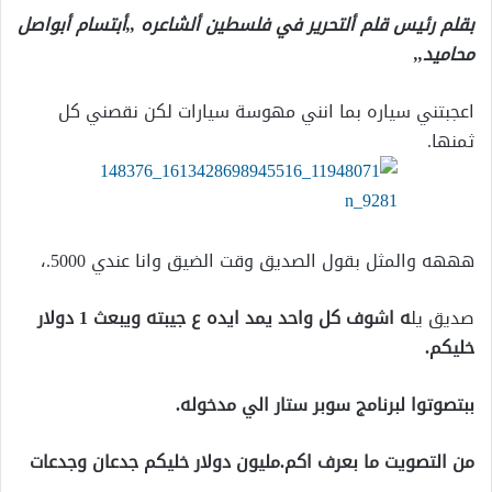
بقلم رئيس قلم ألتحرير في فلسطين ألشاعره ,,أبتسام أبواصل
محاميد,,
اعجبتني سياره بما انني مهوسة سيارات لكن نقصني كل
ثمنها.
هههه والمثل بقول الصديق وقت الضيق وانا عندي 5000.،
صديق يل
ه اشوف كل واحد يمد ايده ع جيبته ويبعث 1 دولار
خليكم.
ببتصوتوا لبرنامج سوبر ستار الي مدخوله.
من التصويت ما بعرف اكم.مليون دولار خليكم جدعان وجدعات