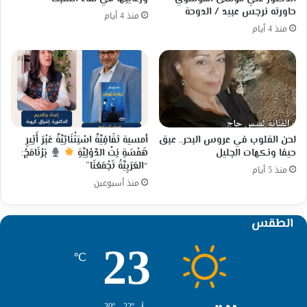
حاورته نرجس عبيد / الدوحة
منذ 4 أيام
منذ 4 أيام
لحن القلوب في عروس البحر.. عبق
أمسية ثقَافِيَّةٌ اسْتِثْنَائِيَّةٌ عَبْرَ أَثِيرِ
حيفا ونكهات الجليل
هَمْسَةِ نِتْ الدَّوْلِيَّةِ
بَرْنَامَجُ:
“العَرَبِيَّةُ تَجْمَعُنَا”
منذ 5 أيام
منذ أسبوعين
الطقس
23
℃
30º - 22º