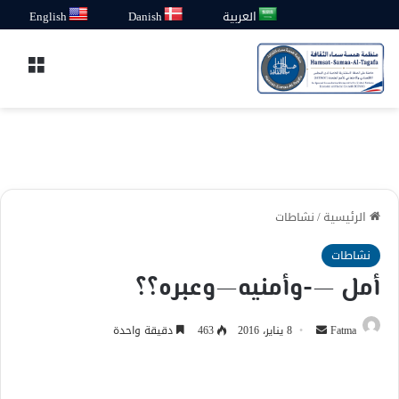
العربية
Danish
English
القائ
الرئيسية
/
نشاطات
نشاطات
أمل —-وأمنيه—وعبره؟؟
أرسل
Fatma
8 يناير، 2016
463
دقيقة واحدة
بريدا
إلكترونيا