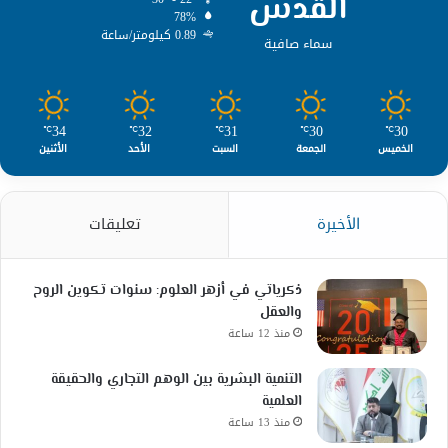
القدس
78%
0.89 كيلومتر/ساعة
سماء صافية
34
32
31
30
30
℃
℃
℃
℃
℃
الخميس
الجمعة
السبت
الأحد
الأثنين
الأخيرة
تعليقات
ذكرياتي في أزهر العلوم: سنوات تكوين الروح
والعقل
منذ 12 ساعة
التنمية البشرية بين الوهم التجاري والحقيقة
العلمية
منذ 13 ساعة