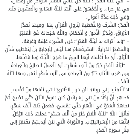
– “في لَيْلَةِ الْقَدْرِ”: لَيْلَةٌ مِنْ لَيالي الْعَشْرِ الْأَواخِرِ مِنْ رَمَضانَ،
في غارِ حِراءَ. والْجُمْهورُ عَلَى أَنَّها لَيْلَةُ السّابِعِ والْعِشْرينَ مِنْه.
وَفي ذَلِكَ عِدَّةُ أَقْوالٍ.
الْقَدْرُ: الشَّرَفُ وَالتَّعْظيمُ لِنُزولِ الْقُرْآنِ بِها. وفيها تُقَدَّرُ
الأَرْزاقُ، وَتُدَبَّرُ الْأُمورُ وَالْأَحْكامُ، واللَّهُ سُبْحانَهُ هُوَ الْمُدَبِّرُ.
– “وَما أَدْراكَ ما لَيْلَةُ الْقَدْرِ”: دَرَى الشَّيْءَ عَلِمَهُ وَعَرَفَهُ،
وَالْمَصْدَرُ الدِّرايَةُ. الاسْتِفْهامُ هنا لَيْسَ لِلْإجابَةِ بَلْ لِتَعْظيمِ شَأْنِ
اللَّيْلَةِ. أّيْ ما أَعْلَمَكَ أَيُّها النَّبِيُّ ما هَذِهِ اللَّيْلَةُ وَما فَضْلُها.
– “لَيْلَةُ الْقَدْرِ خَيْرٌ مِنْ أَلْفِ شَهْرٍ”: أيْ الْعَمَلُ الصّالِحُ وَالْعِبادَةُ
فِي هَذِهِ اللَّيْلَةِ خَيْرٌ مِنَ الْعِبادَةِ في أَلْفِ شَهْرٍ لَيْسَ فِيها لَيْلَةُ
الْقَدْرِ.
لا تَلْتَفِتُوا إلى رِوايَةِ ابْنِ جَرِيرِ الطَّبَرِيِّ التي نَقَلَها مِنْ تَفْسِيرِ
مُجاهِدٍ أنَّ رَجُلًا مِنْ بَنِي إسْرائِيلَ كانَ يَقومُ اللَّيْلَ حَتَّى يُصْبِحَ، ثُمَّ
يُجاهِدُ الْعَدُوَّ في النَّهارِ حَتَّى يُمْسِيَ، فَعَمِلَ ذَلِكَ أَلْفَ شَهْرٍ،
فَأَنْزَلَ اللَّهُ “لَيْلَةَ الْقَدْرِ خَيْرٌ مِنْ أَلْفِ شَهْرٍ” عَمِلَها ذَلِكَ الرَّجُلُ.
لِأنَّها مِنَ الْإسْرائيلِيّاتِ. والتَّوْراةُ الَّتي بَيْنَ أَيْديهِمُ تَفْتَقِرُ إلى
مِثْلِ سورَةِ الْقَدْرِ.