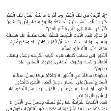
إلكترونيا
“إنّا أَنْزَلْنَاهُ في لَيْلَةِ الْقَدْرِ، وَما أّدْراكَ ما لَيْلَةُ الْقَدْرِ، لَيْلَةُ الْقَدْرِ
خَيْرٌ مِنْ أَلْفِ شَهْرٍ، تَنَزَّلُ الْمَلائِكَةُ وَالرّوحُ فِيها، بِإذْنِ رَبِّهِمْ مِنْ
كُلِّ أَمْرٍ، سَلامٌ هِيَ حَتَّى مَطْلَعِ الْفَجْرِ”
لَوْ تَدَبَّرْنا هَذِهِ الْآياتِ الْكَرِيمَةَ لَتَجَلَّتْ أمامَنا عَظَمَةُ اللَّهِ سُبْحانَهُ
وَتَعالَى، وَلَزادَ إيمانُنا يَقينًا أنَّ الْقُرْآنَ كَلامُ اللَّهِ وَمُعْجِزَةُ نَبِيِّنا
مُحَمَّدٍ صَلّى اللَّهُ عَلَيْهِ وَسَلَّمَ.
اُنْظُرُوا إلى فَصاحَةِ كَلِماتِ هَذِهِ الْآياتِ الْكَريمَةِ وَشِدَّةِ بَيانِها،
أَفْعالًا وَأَسْماءً وَحُروفَ الْمَعاني، وَحُروفَ الْمَباني، ماذا
تَجِدُونَ؟
تَجِدُونَها سَهْلَةً في النُّطْقِ، لا يَتَلَعْثَمُ فِيها لِسانٌ، سَهْلَةَ
الْمَخارِجِ تَسيلُ عَلَى اللِّسانِ ، وَمِنْ أَعْضاءِ النُّطْقِ كَالْجَدْوَلِ
الْجاري، لَوْ تّلاها القارِئُ عَشَراتِ الْمَرَّاتِ لَرَغِبَ في الزِّيادَةِ، وَلا
يُحِسُّ بِمَلَلٍ أوْ نَصَبٍ.
هَذِهِ الْأَلٌفاظُ القُرْآنِيًّةُ لَها وَقْعٌ خَفِيفٌ وَجَميلٌ عَلَى الْأُذُنِ. لا
تَجِدُ حَرْفًا فيها قَدْ نَشَزَ جَرْسُهُ، وَكَذلكَ هُوَ الْقُرْآنُ لا يَكُونُ في