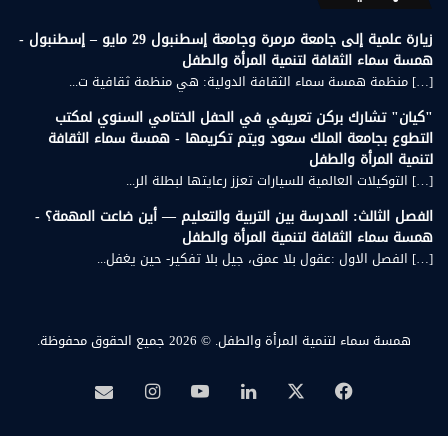
زيارة علمية إلى جامعة مرمرة وجامعة إسطنبول 29 مايو – إسطنبول -
همسة سماء الثقافة لتنمية المرأة والطفل
[…] منظمة همسة سماء الثقافة الدولية: هي منظمة ثقافية ت...
"كيان" تشارك بركن تعريفي في الحفل الختامي السنوي لمكتب
التطوع بجامعة الملك سعود ويتم تكريمها - همسة سماء الثقافة
لتنمية المرأة والطفل
[…] التوكيلات العالمية للسيارات تعزز رعايتها لبطلة الر...
الفصل الثالث: المدرسة بين التربية والتعليم — أين ضاعت المهمة؟ -
همسة سماء الثقافة لتنمية المرأة والطفل
[…] الفصل الاول :عقول بلا عمق، جيل بلا تفكير- حين يغفل...
همسة سماء لتنمية المرأة والطفل.
© 2026 جميع الحقوق محفوظة.
‫X
فيسبوك
لينكدإن
‫YouTube
انستقرام
بريد
همسة