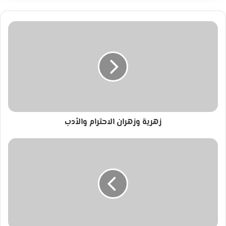
زهرية
وزهران
الاحترام
والأدب
زهرية وزهران الاحترام والأدب
هدَّهُ
التعب
..
رياض
الصالح