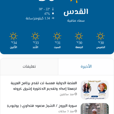
القدس
30º - 22º
47%
1.34 كيلومتر/ساعة
سماء صافية
34
33
31
30
30
℃
℃
℃
℃
℃
الخميس
الجمعة
السبت
الأحد
الأثنين
الأخيرة
تعليقات
المنصة الدولية همسة نت تقدم برنامج العربية
تجمعنا إعداد وتقديم الدكتورة إشرق كرونه
منذ ساعتين
سورة البروج / الشيخ محمود هنداوي ( يوتيوب)
منذ 3 ساعات