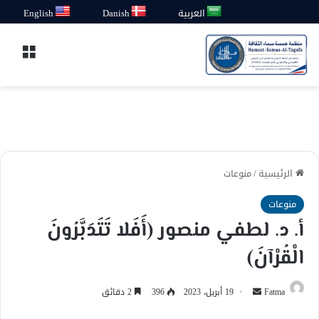
العربية
Danish
English
القائ
الرئيسية
/
منوعات
منوعات
أ. د. لطفي منصور (أَفَلا تَتَدَبَّرُونَ
الْقُرْآنَ)
أرسل
Fatma
19 أبريل، 2023
396
2 دقائق
بريدا