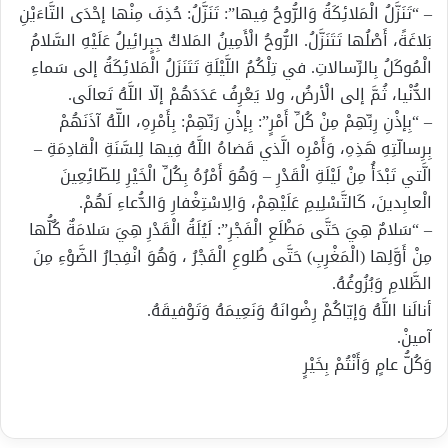
– “تَنَزَّلُ الْمَلائِكَةُ وَالرُّوحُ فِيها”: تَنَزَّلُ: حُذِفَ مِنْها إحْدَى التَّاءَيْنِ
بَلاغَةً، أَصْلُها تَتَنَزَّلُ. الرُّوحُ الْأَمِينُ المَلاكُ جِبٍرائِيلُ عَلَيْهِ السَّلامُ
الْمُوكَلُ بِالرِّسالاتِ. في تِلْكُمُ اللَّيْلَةِ تَتَنَزَلُ الْمَلائِكَةُ إلى سَماءِ
الدُّنْيا، ثُمَّ إلى الْأرضُ، ولا يَعْرِفُ عَدَدَهُمْ إلّا اللَّهُ تَعالَى.
– “بِإذْنِ رِبِّهِمْ مِنْ كُلِّ أَمْرٍ”: بِإذْنِ رَبِّهِمْ: بِأَمْرِهِ، اللّّهُ آذَنَهُمْ
بِرِسالّتِهِ هَذِهِ، وَأَمْرِه الَّذي قَضاهُ اللَّهُ فِيها لِلسَّنَةِ الْقادِمَةِ –
الَّتي تَبْدَأُ مِنْ لَيْلَةِ الْقَدْرِ – وَهُوَ أَمْرُهُ بِكُلِّ الْخَيْرِ لِلطّائِعِينَ
الْعابِدينَ، كَالتَّسْلِيمِ عَلَيْهِمْ، وَالِاسْتِغْفارِ وَالدُّعاءِ لَهُمْ.
– “سَلامٌ هِيَ حَتَّى مَطْلَعِ الْفَجْرِ”: لَيُلَةُ الْقَدْرِ هِيَ سَلامَةٌ كُلُّها
مِنْ أَوَّلِها (الْمَغْرِبِ) حَتَّى طُلوعِ الْفَجْرُ ، وَهُوَ انْفِجارُ الضَّوْءِ مِنَ
الظَّلامِ وَبُزُوغُهُ.
أنالَنا اللَّهُ وَإيّاكُمْ رِضْوانَهُ وَنَعِيمَهُ وَتَوْفيقَهُ.
آمينْ.
وَكُلُّ عامٍ وَأَنْتُمْ بِخَيْرٍ