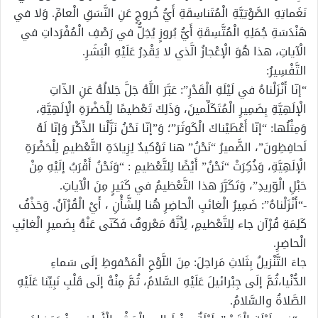
نَغَماتِهِ الصَّوْتِيَّةِ الْمُتَناسِقَةِ أَيُّ خُروجٍ عَنِ النَّسَقِ الْعامِّ. وَلا في
هَنْدَسَةِ جُمَلِهِ الْمُتَّسِقَةِ أَيُّ بُروزٍ يُخِلُّ في رَصْفِ الْمُفْرَداتِ في
الْآياتِ، هذا هُوَ الْإعْجازُ الَّذي لا يَقْدِرُ عَلَيْهِ الْبَشَرِ.
التَّفْسِيرُ:
“إنّا أَنْزَلْناهُ في لَيْلَةِ الْقَدْرِ”: عَبَّرَ اللَّهُ جَلَّ جَلالُهُ عَنِ الذّاتِ
الْإلَهِيَّةِ بِضَمِيرِ الْمُتَكَلِّمينَ، وَذَلِكَ تَعْظيمًا لِلْحَضْرَةِ الْإلَهِيَّةِ،
وَمِثْلُها: “إنّا أَعْطَيْناكَ الْكَوثَرَ”؛ وَ”إنّا نَحْنُ نَزَّلْنا الذِّكْرَ وَإنّا لَهُ
لَحافِظِونَ”، الضَّميرُ “نَحْنُ” هنا تَوْكيدٌ لِزِيادَةِ التَّعْظيمِ لِلْحَضْرَةِ
الْإلَهِيَّةِ، وَذُكِرَتْ “نَحْنُ” أَيْضًا لِلتَّعْظيمِ : “وَنَحْنُ أَقْرَبُ إلَيْهِ مِنْ
حَبْلِ الْوّريدِ”، وَتَكَرَّرَ هذا التَّعْظيمُ في كَثيرٍ مِنَ الْآياتِ.
-“أَنْزَلْناهُ”: ضَمِيرُ الْغائبِ الْحاضِرِ هُنا لِلشَّأْنِ ، أَيْ الْقُرْآنُ. وَحَذْفُ
كَلِمَةِ قُرْآن جاء لِلتَّعْظيمِ، لِأَنَّهُ مَعْروفٌ فَكَنّى عَنْهُ بِضَميرِ الْغائِبِ
الْحاضِرِ.
جاءَ التَّنْزيلُ بِثَلاثِ مَراحِلَ: مِنَ اللَّوْحِ الْمَحْفوظِ إلَى سَماءِ
الدُّنْيا،ثُمَّ إلَى جِبْرائيلَ عَلَيْهِ السَّلامً، ثُمَّ مِنْهْ إلَى قَلْبِ نَبِيِّنا عَلَيْهِ
الصَّلاةُ والسَّلامُ.