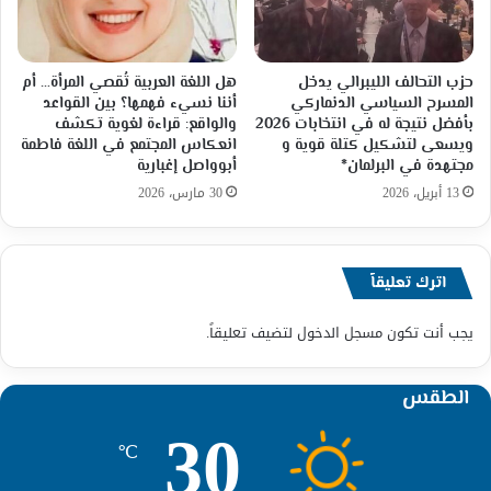
حزب التحالف الليبرالي يدخل
هل اللغة العربية تُقصي المرأة… أم
المسرح السياسي الدنماركي
أننا نسيء فهمها؟ بين القواعد
بأفضل نتيجة له في انتخابات 2026
والواقع: قراءة لغوية تكشف
ويسعى لتشكيل كتلة قوية و
انعكاس المجتمع في اللغة فاطمة
مجتهدة في البرلمان*
أبوواصل إغبارية
13 أبريل، 2026
30 مارس، 2026
اترك تعليقاً
يجب أنت تكون
مسجل الدخول
لتضيف تعليقاً.
الطقس
30
℃