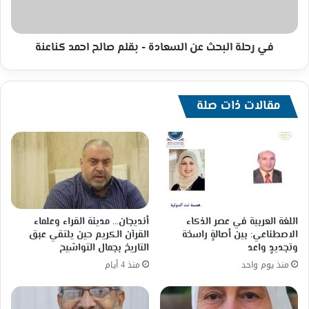
بقلم
صالح
احمد
كناعنة
في رحلة البحث عن السعادة - بقلم صالح احمد كناعنة
مقالات ذات صلة
أنديجان… مدينة القراء وعلماء
اللغة العربية في عصر الذكاء
القرآن الكريم حين يلتقي عبق
الاصطناعي: بين أصالةٍ راسخة
التاريخ بجمال التواشيح
وتجديدٍ واعد
منذ 4 أيام
منذ يوم واحد