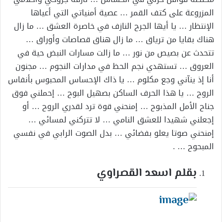
المزروعة على كتف القمر … عصية أمنياتي التي أعياها
الإنتظار … يا أيها الجرح النازف في خاصرة العشق … ما زال
هناك بقايا من ترياق … ما زال هناق قصاصات وأوراق …
تتحدث عن بصيص من نور … ما زالت مسارات النبض حية في
العروق … تستهدي نجم الحظ في مدارات النجوم … مجنون
أنا إذ ينآني وجع مكلوم … يا ذاك الإحساس المحبوس بأنفاس
الروح … يا هذا الحرف الساكن بصهيل البوح … إحملني فوق
جناح الأمل المذبوح … إمنحني قوة ترد لقدري الروح … أو
إجعلني شهيدا للعشق النامي … لا تتركني لمسائي …
إمنحني صوتا يعلو بفضائي … بدل الصوت الرابي في نفسي
المبحوح … .
بقلم اسعد القصراوي