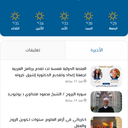
35
34
33
30
29
℃
℃
℃
℃
℃
الجمعة
السبت
الأحد
الأثنين
الثلاثاء
الأخيرة
تعليقات
المنصة الدولية همسة نت تقدم برنامج العربية
تجمعنا إعداد وتقديم الدكتورة إشرق كرونه
منذ 13 ساعة
سورة البروج / الشيخ محمود هنداوي ( يوتيوب)
منذ 14 ساعة
ذكرياتي في أزهر العلوم: سنوات تكوين الروح
والعقل