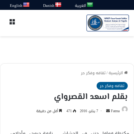
العربية
Danish
English
القائ
الرئيسية
/
ثقافه وفكر حر
ثقافه وفكر حر
بقلم اسعد القصرواي
أرسل
Fatma
7 يناير، 2016
471
أقل من دقيقة
بريدا
إلكترونيا
مكتظة قوافل حزني في الحشاش … نازفة جروحي وأحلامي