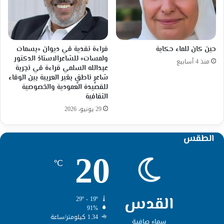
حين كان للماء حكاية
قراءة نقدية في ديوان «بسمات
ولمسات» للشاعرالاستاذ الدكتور
منذ 4 أسابيع
عبدالله السلمي قراءة في تجربة
شاعرٍ ناطقٍ بغير العربية بين الوفاء
للقصيدة العمودية والخصوصية
الثقافية
29 يونيو، 2026
الطقس
20
℃
القدس
29º - 19º
91%
1.34 كيلومتر/ساعة
سماء صافية