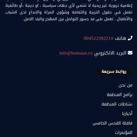
إعلامية تربوية غير ربحية لا تنتمي لأي جهات سياسية ، او دينية ،أو طائفية.
تعمل في حقول التربية والثقافة وشؤون المراة والابداع لدى الشباب.
والأطفال . تعمل على مد جسور التواصل بين المهجر والبلد الاصل.
هاتف
004522382214
البريد الالكتروني
info@hamsaat.co
روابط سريعة
من نحن
برامج المنظمة
نشاطات المنظمة
أخبارنا
قافلة القدس الخامس
المؤتمرات