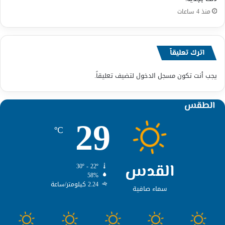
منذ 4 ساعات
اترك تعليقاً
يجب أنت تكون
مسجل الدخول
لتضيف تعليقاً.
الطقس
29
℃
القدس
30º - 22º
58%
2.24 كيلومتر/ساعة
سماء صافية