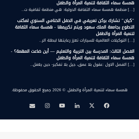
همسة سماء الثقافة لتنمية المرأة والطفل
[…] منظمة همسة سماء الثقافة الدولية: هي منظمة ثقافية ت...
"كيان" تشارك بركن تعريفي في الحفل الختامي السنوي لمكتب
التطوع بجامعة الملك سعود ويتم تكريمها - همسة سماء الثقافة
لتنمية المرأة والطفل
[…] التوكيلات العالمية للسيارات تعزز رعايتها لبطلة الر...
الفصل الثالث: المدرسة بين التربية والتعليم — أين ضاعت المهمة؟ -
همسة سماء الثقافة لتنمية المرأة والطفل
[…] الفصل الاول :عقول بلا عمق، جيل بلا تفكير- حين يغفل...
همسة سماء لتنمية المرأة والطفل.
© 2026 جميع الحقوق محفوظة.
‫X
فيسبوك
لينكدإن
‫YouTube
انستقرام
بريد
همسة