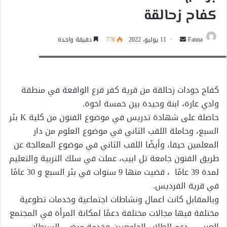
كفاح زحالقة
أرسل
Fatma
11 يوليو، 2022
778
دقيقة واحدة
منسقة برامج همسة نت الدولية الدنماركية الاستاذة كفاح زحالقة
بريدا
إلكترونيا
كفاح جودات زحالقة من قرية كفر قرع الواقعة في منطقة
وادي عارة، ابنة وحيدة بين خمسة اخوة.
حاصلة على شهادة تدريس في موضوع الفنون من كلية K بئر
السبع، وحاملة اللقب الثاني في موضوع العلوم من دار
المعلمين حيفا، وأيضًا اللقب الثاني في موضوع المعالجة عن
طريق الفنون جامعة تل ابيب، عملت في سلك التربية والتعليم
لمدة 39 عامًا ، قضيت منها 9 سنوات في بئر السبع و 30 عامًا
في قرية الفرديس.
وبالمقابل كانت اعمال ونشاطات اجتماعية وخدمات تطوعية
مختلفة فيها مجالات مختلفة دعمًا لمكانة المرأة في المجتمع
العربي ، دعم للطلاب الجامعيين وخدمة مرضى السرطان.