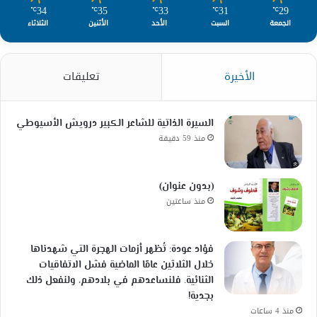
34
35
33
31
29
℃
℃
℃
℃
℃
الجمعة
السبت
الأحد
الأثنين
الثلاثاء
الأخيرة
تعليقات
السيرة الذاتية للشاعر الكبير درويش الأسيوطي
منذ 59 دقيقة
(بدون عنوان)
منذ ساعتين
فؤاد عودة: تُظهر أزمات الهجرة التي شهدناها
خلال الثلاثين عامًا الماضية فشل الاتفاقيات
الثنائية. فلنساعدهم في بلادهم، ولنفعل ذلك
بجدية!
منذ 4 ساعات