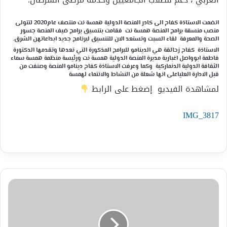
انضمت الاستاذة كفاح الى كادر المنصة الدولية همسة نت منتصف عام2020 لتتولى
منصب منسقة برامج المنصة همسة نت فقامت بتنسيق برامج ضيف المنصة جسور
الصحة والمعرفة لقاء السبت وتستعد الان للتنسيق لبرنامج جديد ابداعاتهن الشرق.
الاستاذة كفاح زحالقة هي الدينامو للبرامج المذكورة التي تعدها وتقدمها الدكتورة
فاطمة ابوواصل اغبارية مديرة المنصة الدولية همسة نت ورئيسة منظمة همسة سماء
الثقافة الدولية الدنماركية وكما وعرفت الاستاذة كفاح دينامو المنصة وصنفت من
قبل الادارة العلياعلى انها شعلة من النشاط والانتماء لهمسة
لمشاهدة الفيديو إضغط على الرابط
IMG_3817
همسة
نت
الدولية
الدنماركية
تقدم