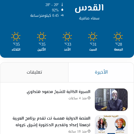
القدس
28º - 20º
92%
0.45 كيلومتر/ساعة
سماء صافية
35
35
33
31
28
℃
℃
℃
℃
℃
الجمعة
السبت
الأحد
الأثنين
الثلاثاء
الأخيرة
تعليقات
السيرة الذاتية للشيخ محمود هنداوي
منذ 4 ساعات
المنصة الدولية همسة نت تقدم برنامج العربية
تجمعنا إعداد وتقديم الدكتورة إشرق كرونه
منذ 18 ساعة