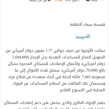
أرسل
Fatma
1 يناير، 2016
514
أقل من دقيقة
بريدا
إلكترونيا
همسة سماء ألثقافه
تمكنت الأونروا من صرف حوالي 1.77 مليون دولار أمريكي من
التمويل المتاح للمساعدات النقدية بدل الإيجار (1,694,600
دولار أمريكي)، ولأعمال الإصلاحات للمساكن المدمرة بشكل
بالغ (70,068 دولار أمريكي). ستصل هذه الأموال إلى ما
مجموعه 7,443 عائلة لاجئة في أنحاء متعددة من قطاع غزة،
وستتمكن تلك العائلات من استلام المساعدات
عبر البنوك
المحلية في الاسبوع القادم.
يعتبر الإيواء الطارئ والذي يشمل على دعم إصلاحات المساكن