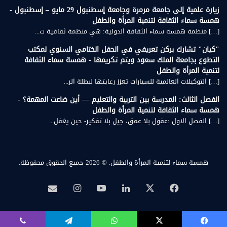
زيارة علمية إلى جامعة مرمرة وجامعة إسطنبول 29 مايو – إسطنبول -
همسة سماء الثقافة لتنمية المرأة والطفل
[…] منظمة همسة سماء الثقافة الدولية: هي منظمة ثقافية ت...
"كيان" تشارك بركن تعريفي في الحفل الختامي السنوي لمكتب
التطوع بجامعة الملك سعود ويتم تكريمها - همسة سماء الثقافة
لتنمية المرأة والطفل
[…] التوكيلات العالمية للسيارات تعزز رعايتها لبطلة الر...
الفصل الثالث: المدرسة بين التربية والتعليم — أين ضاعت المهمة؟ -
همسة سماء الثقافة لتنمية المرأة والطفل
[…] الفصل الاول :عقول بلا عمق، جيل بلا تفكير- حين يغفل...
همسة سماء لتنمية المرأة والطفل.
© 2026 جميع الحقوق محفوظة.
‫X
فيسبوك
لينكدإن
‫YouTube
انستقرام
بريد
همسة