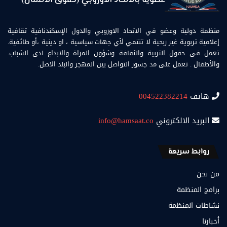
منظمة دولية وعضو في الاتحاد الاوروبي والدول الإسكندنافية ثقافية
إعلامية تربوية غير ربحية لا تنتمي لأي جهات سياسية ، او دينية ،أو طائفية.
تعمل في حقول التربية والثقافة وشؤون المراة والابداع لدى الشباب.
والأطفال . تعمل على مد جسور التواصل بين المهجر والبلد الاصل.
هاتف
004522382214
البريد الالكتروني
info@hamsaat.co
روابط سريعة
من نحن
برامج المنظمة
نشاطات المنظمة
أخبارنا