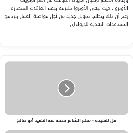
وإعادة الإعمار وحلول الإيواء المؤقتة من أهم أولويات
الأونروا، حيث تبقى الأونروا ملتزمة بدعم العائلات المتضررة
رغم أن ذلك يتطلب تمويل جديد من أجل مواصلة العمل ببرنامج
المساعدات النقدية للإيواءاي
قل
للمليحة
-
بقلم
الشاعر
محمد
عبد
الحميد
أبو
صالح
قل للمليحة - بقلم الشاعر محمد عبد الحميد أبو صالح