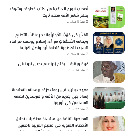
أصحاب الورع الكاذب! من كتاب قطوف وشوف
بقلم شاعر الأمة محمد ثابت
منذ 5 ساعات
الفِكْرِ في مَهَبِّ الخَوارِزْمِيّات: رِهاناتُ التعليمِ
وصِناعةُ المُمَكِّناتِ مع أ.د. إسلام يوسف مع لقاء
السبت للدكتورة فاطمة أبو واصل اغبارية
منذ 8 ساعات
غربة ورتابة – بقلم إبراهيم يحيى ابو ليلى.
منذ 14 ساعة
معهد «بيان» في روما يعرّف برسالته التعليمية..
إعداد جيل جديد من الأئمة والمرشدين لخدمة
المسلمين في أوروبا
منذ 22 ساعة
المحاضرة الثانية من سلسلة محاضرات تحليل
الأخطاء اللغوية في تعليم العربية ناطقين