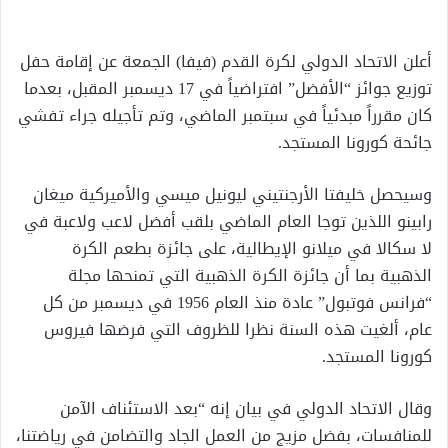
إلكترونيا
أعلن الاتحاد الدولي لكرة القدم (فيفا) الجمعة عن إقامة حفل
توزيع جوائز “الأفضل” افتراضياً في 17 ديسمبر المقبل، بعدما
كان مقرراً مبدئياً في سبتمبر الماضي، وتم تأجيله جراء تفشي
جائحة كورونا المستجد.
وسيحصل خليفتا الأرجنتيني ليونيل ميسي والأميركية ميغان
رابينو اللذين توجا العام الماضي بلقب أفضل لاعب ولاعبة في
لا سكالا في ميلانو الإيطالية، على جائزة بطعم الكرة
الذهبية بما أن جائزة الكرة الذهبية التي تمنحها مجلة
“فرانس فوتبول” عادة منذ العام 1956 في ديسمبر من كل
عام، ألغيت هذه السنة نظرا للظروف التي فرضها فيروس
كورونا المستجد.
وقال الاتحاد الدولي في بيان إنه “بعد الاستئناف الآمن
للمنافسات، بفضل مزيج من العمل الجاد والتضامن في رياضتنا،