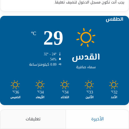
يجب أنت تكون
مسجل الدخول
لتضيف تعليقاً.
الطقس
29
℃
القدس
32º - 24º
54%
0.89 كيلومتر/ساعة
سماء صافية
36
34
34
33
32
℃
℃
℃
℃
℃
الأحد
الأثنين
الثلاثاء
الأربعاء
الخميس
الأخيرة
تعليقات