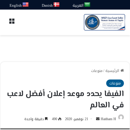
العربية
Danish
English
القائ
الرئيسية
/
منوعات
منوعات
الفيفا يحدد موعد إعلان أفضل لاعب
في العالم
أرسل
FIFA's logo is seen in front of its headquarters during a foggy autumn day in
Haitham H
21 نوفمبر، 2020
490
دقيقة واحدة
Zurich, Switzerland November 18, 2020. REUTERS/Arnd Wiegmann
بريدا