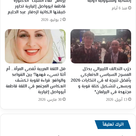
إنسانية ومسؤولية دولية
برنامج “لقاء السبت” الدكتورة
فاطمة ابوواصل إغبارية تحاور
منذ 6 أيام
ضيفتها الكاتبة ازدهار. عيد الحليم
2 يوليو، 2026
حزب التحالف الليبرالي يدخل
هل اللغة العربية تُقصي المرأة… أم
المسرح السياسي الدنماركي
أننا نسيء فهمها؟ بين القواعد
بأفضل نتيجة له في انتخابات 2026
والواقع: قراءة لغوية تكشف
ويسعى لتشكيل كتلة قوية و
انعكاس المجتمع في اللغة فاطمة
مجتهدة في البرلمان*
أبوواصل إغبارية
13 أبريل، 2026
30 مارس، 2026
اترك تعليقاً