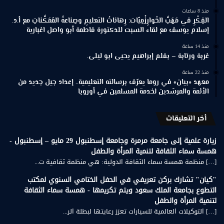
منذ 8 ساعات
الفِكْرِ في مَهَبِّ الخَوارِزْمِيّات: رِهاناتُ التعليمِ وصِناعةُ المُمَكِّناتِ مع أ.د.
إسلام يوسف مع لقاء السبت للدكتورة فاطمة أبو واصل اغبارية
منذ 14 ساعة
غربة ورتابة – بقلم إبراهيم يحيى ابو ليلى.
منذ 22 ساعة
معهد «بيان» في روما يعرّف برسالته التعليمية.. إعداد جيل جديد من
الأئمة والمرشدين لخدمة المسلمين في أوروبا
أخر التعليقات
زيارة علمية إلى جامعة مرمرة وجامعة إسطنبول 29 مايو – إسطنبول -
همسة سماء الثقافة لتنمية المرأة والطفل
[…] منظمة همسة سماء الثقافة الدولية: هي منظمة ثقافية ت...
"كيان" تشارك بركن تعريفي في الحفل الختامي السنوي لمكتب
التطوع بجامعة الملك سعود ويتم تكريمها - همسة سماء الثقافة
لتنمية المرأة والطفل
[…] التوكيلات العالمية للسيارات تعزز رعايتها لبطلة الر...