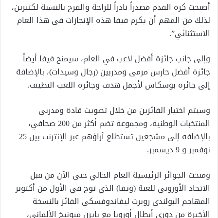
أصبحت كرة القدم مصدراً نادراً للراحة والفرح بالنسبة لكثيرين،
لذلك من المهم أن يكرم فيفا هذه الإنجازات في هذا العام
الاستثنائي”.
وإلى جانب جائزة أفضل لاعب في العام، سيمنح فيفا أيضاً
جائزة أفضل حارس مرمى ومدربين (رجال وسيدات)، بالإضافة
إلى جائزة بوشكاش لأجمل هدف وجائزة اللعب النظيف.
وسيتم اختيار الفائزين من خلال تصويت قادة ومدربي
المنتخبات الوطنية، ومجموعة تضم أكثر من 200 صحافي،
بالإضافة إلى مشجعين تستطلع آراؤهم عبر الإنترنت بين 25
نوفمبر و 9 ديسمبر.
ومنحت الجوائز الرئيسية العام الحالي حتى الآن من قبل
الاتحاد الأوروبي للعبة (ويفا) الذي توج في الأول من أكتوبر
المهاجم البولندي روبرت ليفاندوفسكي الفائز بالنسخة
الأخيرة من دوري أبطال أوروبا مع بايرن ميونيخ الألماني،