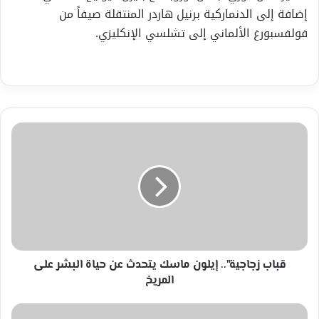
إضافة إلى الدنماركية برنيل هاردر المنتقلة صيفاً من
فولفسبورغ الألماني إلى تشلسي الإنكليزي.
قباب
زجاجية"..
إيلون
ماسك
يتحدث
عن
حياة
البشر
على
المريخ
قباب زجاجية".. إيلون ماسك يتحدث عن حياة البشر على
المريخ
من