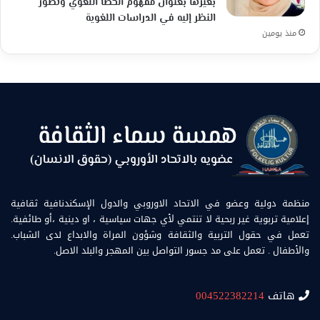
بغيرها بعنوان مفهوم الخطأ اللغوي وتطور
النظر إليه في الدراسات اللغوية
منذ يومين
منظمة دولية وعضو في الاتحاد الاوروبي والدول الإسكندنافية ثقافية
إعلامية تربوية غير ربحية لا تنتمي لأي جهات سياسية ، او دينية ،أو طائفية.
تعمل في حقول التربية والثقافة وشؤون المراة والابداع لدى الشباب.
والأطفال . تعمل على مد جسور التواصل بين المهجر والبلد الاصل.
هاتف
004522382214