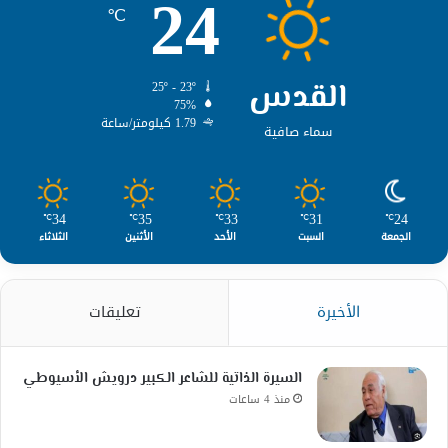
24
℃
القدس
25º - 23º
75%
1.79 كيلومتر/ساعة
سماء صافية
34
35
33
31
24
℃
℃
℃
℃
℃
الجمعة
السبت
الأحد
الأثنين
الثلاثاء
الأخيرة
تعليقات
السيرة الذاتية للشاعر الكبير درويش الأسيوطي
منذ 4 ساعات