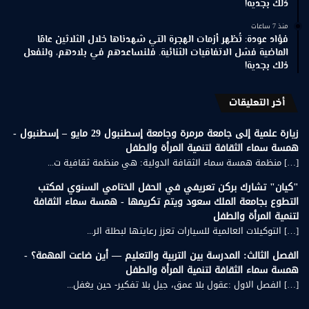
ذلك بجدية!
منذ 7 ساعات
فؤاد عودة: تُظهر أزمات الهجرة التي شهدناها خلال الثلاثين عامًا
الماضية فشل الاتفاقيات الثنائية. فلنساعدهم في بلادهم، ولنفعل
ذلك بجدية!
أخر التعليقات
زيارة علمية إلى جامعة مرمرة وجامعة إسطنبول 29 مايو – إسطنبول -
همسة سماء الثقافة لتنمية المرأة والطفل
[…] منظمة همسة سماء الثقافة الدولية: هي منظمة ثقافية ت...
"كيان" تشارك بركن تعريفي في الحفل الختامي السنوي لمكتب
التطوع بجامعة الملك سعود ويتم تكريمها - همسة سماء الثقافة
لتنمية المرأة والطفل
[…] التوكيلات العالمية للسيارات تعزز رعايتها لبطلة الر...
الفصل الثالث: المدرسة بين التربية والتعليم — أين ضاعت المهمة؟ -
همسة سماء الثقافة لتنمية المرأة والطفل
[…] الفصل الاول :عقول بلا عمق، جيل بلا تفكير- حين يغفل...