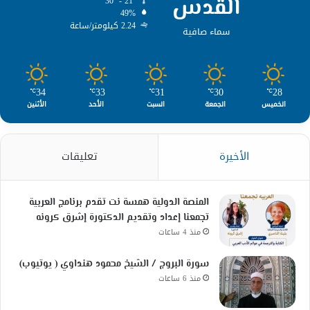
القدس
30º - 21º
49%
2.24 كيلومتر/ساعة
سماء صافية
34
33
31
30
28
℃
℃
℃
℃
℃
الخميس
الجمعة
السبت
الأحد
الأثنين
الأخيرة
تعليقات
المنصة الدولية همسة نت تقدم برنامج العربية
تجمعنا إعداد وتقديم الدكتورة إشرق كرونه
منذ 4 ساعات
سورة البروج / الشيخ محمود هنداوي ( يوتيوب)
منذ 6 ساعات