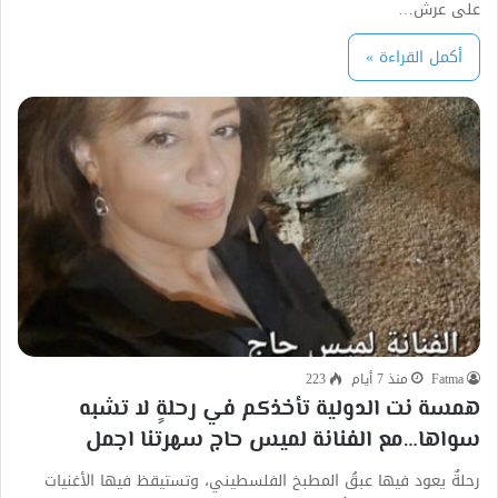
على عرش…
أكمل القراءة »
Fatma
منذ 7 أيام
223
همسة نت الدولية تأخذكم في رحلةٍ لا تشبه
سواها…مع الفنانة لميس حاج سهرتنا اجمل
رحلةٌ يعود فيها عبقُ المطبخ الفلسطيني، وتستيقظ فيها الأغنيات