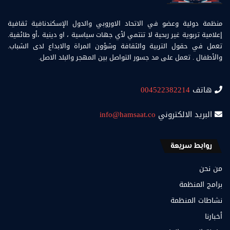
منظمة دولية وعضو في الاتحاد الاوروبي والدول الإسكندنافية ثقافية
إعلامية تربوية غير ربحية لا تنتمي لأي جهات سياسية ، او دينية ،أو طائفية.
تعمل في حقول التربية والثقافة وشؤون المراة والابداع لدى الشباب.
والأطفال . تعمل على مد جسور التواصل بين المهجر والبلد الاصل.
هاتف
004522382214
البريد الالكتروني
info@hamsaat.co
روابط سريعة
من نحن
برامج المنظمة
نشاطات المنظمة
أخبارنا