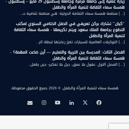
زيارة علمية إلى جامعة مرمرة وجامعة إسطنبول 29 مايو – إسطنبول -
همسة سماء الثقافة لتنمية المرأة والطفل
[…] منظمة همسة سماء الثقافة الدولية: هي منظمة ثقافية ت...
"كيان" تشارك بركن تعريفي في الحفل الختامي السنوي لمكتب
التطوع بجامعة الملك سعود ويتم تكريمها - همسة سماء الثقافة
لتنمية المرأة والطفل
[…] التوكيلات العالمية للسيارات تعزز رعايتها لبطلة الر...
الفصل الثالث: المدرسة بين التربية والتعليم — أين ضاعت المهمة؟ -
همسة سماء الثقافة لتنمية المرأة والطفل
[…] الفصل الاول :عقول بلا عمق، جيل بلا تفكير- حين يغفل...
همسة سماء لتنمية المرأة والطفل.
© 2026 جميع الحقوق محفوظة.
‫X
فيسبوك
لينكدإن
‫YouTube
انستقرام
بريد
همسة