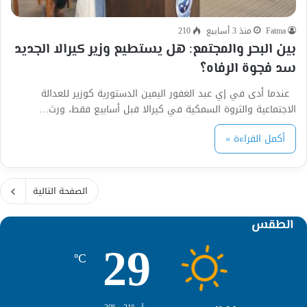
Fatma
منذ 3 أسابيع
210
بين البحر والمجتمع: هل يستطيع وزير كيرالا الجديد
سد فجوة الرفاه؟
عندما أدى في إي عبد الغفور اليمين الدستورية كوزير للعدالة
الاجتماعية والثروة السمكية في كيرالا قبل أسابيع فقط، ورث…
أكمل القراءة »
الصفحة التالية
الطقس
29
℃