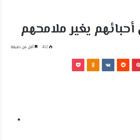
أحبائهم يغير ملامحهم
412
أقل من دقيقة
بينتيريست
Odnoklassniki
‫Pocket