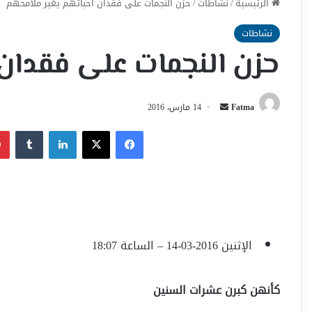
الرئيسية
/
نشاطات
/
حزن النجمات على فقدان أحبائهم يغير ملامحهم
نشاطات
حزن النجمات على فقدان 
أرسل
Fatma
14 مارس، 2016
بريدا
فيسبوك
‫X
لينكدإن
إلكترونيا
الإثنين 2016-03-14 – الساعة 18:07
كأنهن كبرن عشرات السنين