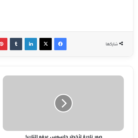
فيسبوك
‫X
لينكدإن
شاركها
صور
نادرة
لأخطر
جاسوس
عرفه
التاريخ
صور نادرة لأخطر جاسوس عرفه التاريخ