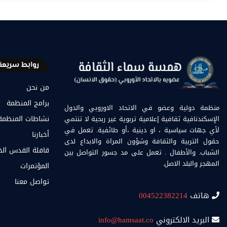
روابط سريعة
من نحن
برامج المنظمة
منظمة دولية وعضو في الاتحاد الاوروبي والدول
الإسكندنافية ثقافية إعلامية تربوية غير ربحية لا تنتمي
نشاطات المنظمة
لأي جهات سياسية ، او دينية ،أو طائفية. تعمل في
أخبارنا
حقول التربية والثقافة وشؤون المراة والابداع لدى
قافلة القدس ال
الشباب. والأطفال . تعمل على مد جسور التواصل بين
المهجر والبلد الاصل.
المؤتمرات
تواصل معنا
هاتف
004522382214
البريد الالكتروني
info@hamsaat.co