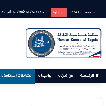
السبت, أغسطس 8 2026
أمسية ثقَافِيَّةٌ اسْتِثْنَائِيَّةٌ عَبْرَ أَثِيرِ هَمْسَةِ نِ
آخر أخبارنا
الرئيسية
من نحن
برامجنا
نشاطات المنظمة