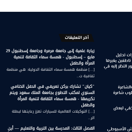
أخر التعليقات
زيارة علمية إلى جامعة مرمرة وجامعة إسطنبول 29
ات تحليل
مايو – إسطنبول - همسة سماء الثقافة لتنمية
 ناطقين بغيرها
المرأة والطفل
 النظر إليه في
[…] منظمة همسة سماء الثقافة الدولية: هي منظمة
ثقافية ت...
"كيان" تشارك بركن تعريفي في الحفل الختامي
الشاعرة
السنوي لمكتب التطوع بجامعة الملك سعود ويتم
لوب شاعرة
تكريمها - همسة سماء الثقافة لتنمية المرأة
والطفل
لخفي لبعض
[…] التوكيلات العالمية للسيارات تعزز رعايتها لبطلة
الر...
الفصل الثالث: المدرسة بين التربية والتعليم — أين
رويش الأسيوطي