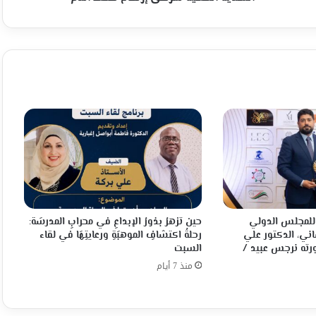
م للمجلس الدولي
حين تزهرُ بذورُ الإبداعِ في محرابِ المدرسَة:
اني، الدكتور علي
رحلةُ اكتشافِ الموهبَةِ ورعايتِهَا في لقاء
ته نرجس عبيد /
السبت
منذ 7 أيام