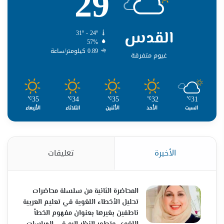
29
القدس
31º - 24º
57%
0.89 كيلومتر/ساعة
غيوم متفرقة
35
34
35
32
31
℃
℃
℃
℃
℃
السبت
الأحد
الأثنين
الثلاثاء
الأربعاء
الأخيرة
تعليقات
المحاضرة الثانية من سلسلة محاضرات
تحليل الأخطاء اللغوية في تعليم العربية
ناطقين بغيرها بعنوان مفهوم الخطأ