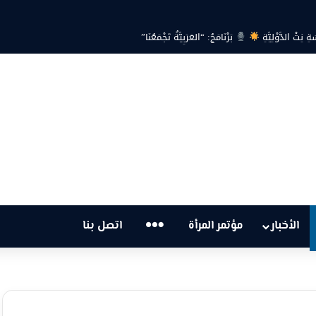
تْ الدَّوْلِيَّةِ
بَرْنَامَجُ: “العَرَبِيَّةُ تَجْمَعُنَا”
…
الأخبار
مؤتمر المرأة
اتصل بنا