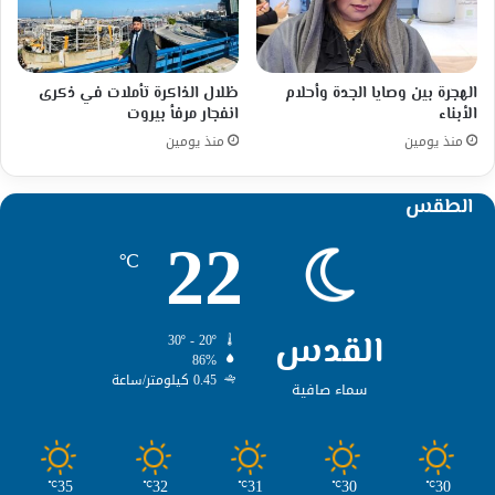
الهجرة بين وصايا الجدة وأحلام
ظلال الذاكرة تأملات في ذكرى
الأبناء
انفجار مرفأ بيروت
منذ يومين
منذ يومين
الطقس
22
℃
القدس
30º - 20º
86%
0.45 كيلومتر/ساعة
سماء صافية
35
32
31
30
30
℃
℃
℃
℃
℃