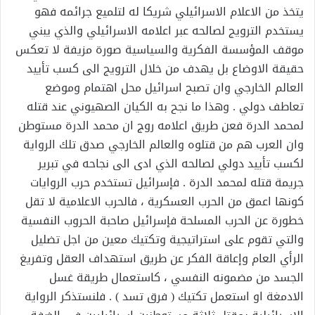
يتخذ من الاعلام الاسرائيلي شريكا له لتلميع جرائمه فهو
يستخدم الترويج لصالحه عبر اعلامه الاسرائيلي والذي يبني
موقف المؤسسة الفكرية والسياسية صورة مزيفة لا تعكس
حقيقة الاوضاع بل يهدف من خلال الترويج الى كسب تأييد
العالم الخارجي وان تصبح اسرائيل محل اهتمام وموضع
تعاطف دولي . وهذا ما نجح به الكيان الصهيوني عند قتله
لمحمد الدرة فعن طريق اعلامه روج ان محمد الدرة مستوطن
وان العرب هم من قتلوه والعالم الخارجي صدق تلك الرواية
لكسب تأييد دولي لصالحه الذي ادى الى نجاحه في تبرير
جريمة قتله لمحمد الدرة . فإسرائيل تستخدم حرب الروايات
كونها اعمق من الحرب العسكرية ، فالحرب الاعلامية لا تقل
خطورة عن الحرب المسلحة فإسرائيل صاحبة الحروب النفسية
والتي تقوم على استراتيجية وتكتيك معين من اجل تضليل
الرأي العام وإعاقة الفكر عن طريق استهداف العقل وتفريغ
الجسد من مضمونه النفسي ، كاستعمال طريقة غسل
الادمغة او استعمل تكتيك ( فرق تسد ) . فلنستذكر الرواية