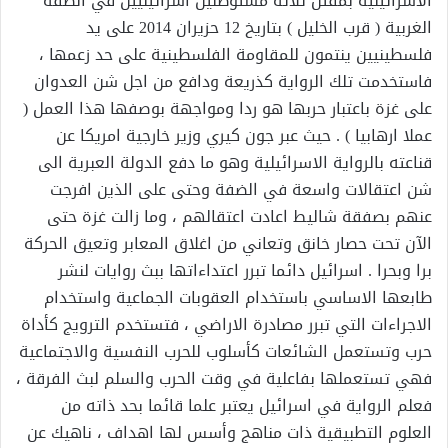
الاسرائيلية بمقتل ثلاثة مستوطنين اسرائيليين في الضفة
الغربية ( قرب الخليل ) بتاريخ 12 حزيران 2014 على يد
فلسطينيين ينتمون للمقاومة الفلسطينية على حد زعمها ،
فاستخدمت تلك الرواية كذريعة ودافع من اجل شن العدوان
على غزة باعتبار حربها هو ردا ومواجهة بوصفها هذا العمل (
عملا ارهابيا ) . حيث عبر جون كيري وزير خارجية امريكا عن
قناعته بالرواية الاسرائيلية وهو ما دفع الدولة العبرية الى
شن اعتقالات واسعة في الضفة وحتى على الذين افرجت
عنهم بصفقة شاليط اعادت اعتقالهم ، وما زالت غزة حتى
الآن تحت حصار خانق وتعاني من اغلاق المعابر وتعيق الحركة
برا وبحرا . اسرائيل دائما تبرر اعتداءاتها ببث روايات لنشر
طابعها الاساسي باستخدام العقوبات الجماعية واستخدام
الاجراءات التي تبرر مصادرة الاراضي ، فتستخدم الترويج كأداة
حرب وتستعمل الشائعات كأسلوب للحرب النفسية والاجتماعية
فهي تستعملها بفاعلية في وقت الحرب والسلم لبث الفرقة ،
فعلم الرواية في اسرائيل يعتبر علما قائما بحد ذاته من
العلوم التطبيقية ذات مناهج وأسس لها اهداف ، ناهيك عن