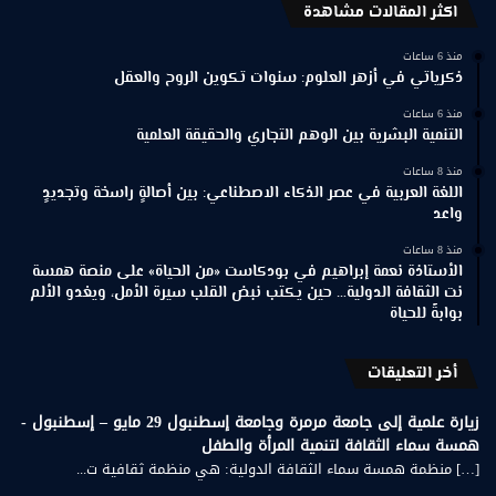
اكثر المقالات مشاهدة
منذ 6 ساعات
ذكرياتي في أزهر العلوم: سنوات تكوين الروح والعقل
منذ 6 ساعات
التنمية البشرية بين الوهم التجاري والحقيقة العلمية
منذ 8 ساعات
اللغة العربية في عصر الذكاء الاصطناعي: بين أصالةٍ راسخة وتجديدٍ
واعد
منذ 8 ساعات
الأستاذة نعمة إبراهيم في بودكاست «من الحياة» على منصة همسة
نت الثقافة الدولية… حين يكتب نبض القلب سيرة الأمل، ويغدو الألم
بوابةً للحياة
أخر التعليقات
زيارة علمية إلى جامعة مرمرة وجامعة إسطنبول 29 مايو – إسطنبول -
همسة سماء الثقافة لتنمية المرأة والطفل
[…] منظمة همسة سماء الثقافة الدولية: هي منظمة ثقافية ت...