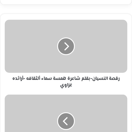
رقصة
النسيان-
بقلم
شاعرة
همسة
سماء
ألثقافه
-أرائده
غزاوي
رقصة النسيان-بقلم شاعرة همسة سماء ألثقافه -أرائده
غزاوي
أأاعود
عذراء-
بقلم
شاعرة
همسة
سماء