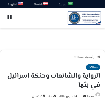
العربية
Danish
English
القائ
الرئيسية
/
مقالات
مقالات
الرواية والشائعات وحنكة اسرائيل
في بثها
أرسل
Fatma
14 مارس، 2016
397
2 دقائق
بريدا