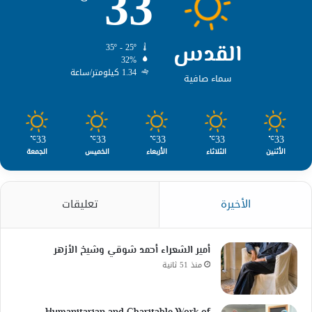
33
القدس
35º - 25º
32%
1.34 كيلومتر/ساعة
سماء صافية
33
33
33
33
33
℃
℃
℃
℃
℃
الأثنين
الثلاثاء
الأربعاء
الخميس
الجمعة
الأخيرة
تعليقات
أمير الشعراء أحمد شوقي وشيخ الأزهر
منذ 51 ثانية