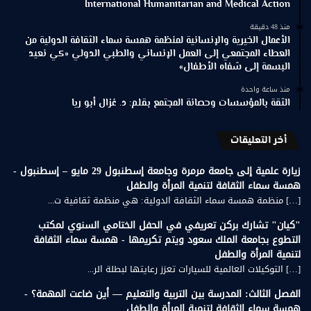
International Humanitarian and Medical Action
منذ 48 دقيقة
الأعمال الخيرية والإنسانية لمنظمة همسة سماء الثقافة الدولية من
العطاء المجتمعي إلى العمل الإنساني والطبي الدولي «كي نعيد
البسمة إلى شفاه الأطفال»
منذ ساعة واحدة
الثقة بالمؤسسات وحصانة المجتمع بقلم: د. غزال أبو ريا
أخر التعليقات
زيارة علمية إلى جامعة مرمرة وجامعة إسطنبول 29 مايو – إسطنبول -
همسة سماء الثقافة لتنمية المرأة والطفل
[…] منظمة همسة سماء الثقافة الدولية: هي منظمة ثقافية ت...
"كيان" تشارك بركن تعريفي في الحفل الختامي السنوي لمكتب
التطوع بجامعة الملك سعود ويتم تكريمها - همسة سماء الثقافة
لتنمية المرأة والطفل
[…] التوكيلات العالمية للسيارات تعزز رعايتها لبطلة الر...
الفصل الثالث: المدرسة بين التربية والتعليم — أين ضاعت المهمة؟ -
همسة سماء الثقافة لتنمية المرأة والطفل