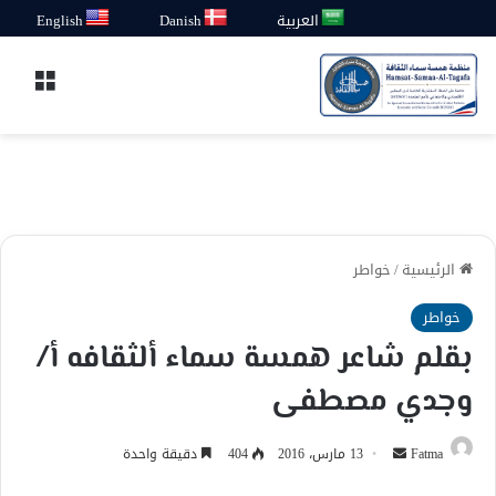
العربية
Danish
English
القائ
الرئيسية
/
خواطر
خواطر
بقلم شاعر همسة سماء ألثقافه أ/
وجدي مصطفى
أرسل
Fatma
13 مارس، 2016
404
دقيقة واحدة
بريدا