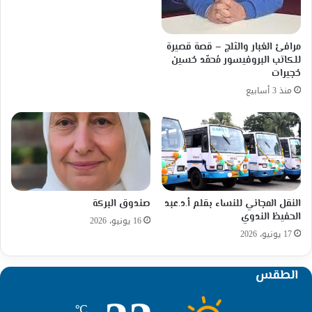
مرافئ الغبار والثلج – قصة قصيرة
للكاتب البروفيسور مُحمّد حُسين
حُجيرات
منذ 3 أسابيع
النقل المجاني للنساء بقلم أ.د.عبد
صندوق البركة
الحفيظ الندوي
16 يونيو، 2026
17 يونيو، 2026
الطقس
℃