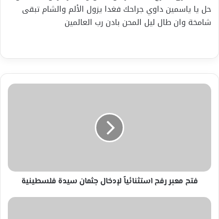
حل يا ياسمين داوي جراحك فغدا يزول الألم والشام تبقى
شامخة وان طال ليل المحن بادن رب العالمين
فتح
معبر
رفح
استثنائياً
لإدخال
جثمان
سيدة
فلسطينية
فتح معبر رفح استثنائياً لإدخال جثمان سيدة فلسطينية
كتب
أديب