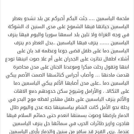
إلكترونيا
ملحمة الياسمين …. جئت اليكم أخبركم عن بلد تشدو بعطر
الياسمين حياتها فيها الشموخ على مدى السنين ك الشوكة
في وجه الغزاة ولا تلين بلد اسمها سوريا واليوم فيها ينزف
الياسمين …… ينزف فيها الياسمين ..بدل العطر دم ينزف
الياسمين دما على طفل قضى جوعا وعظمه قد بان على
أشلاء اطفال تناثرت على الجدران على أم علا صوت انينها تودع
ابنها وتقول رحلت مبكرا وموعدنا الجنان على مدن محاصرة
هدمت مادنها … وأصاب أجراس كنائسها الصمت الأصم يبكي
الياسمين دما ..على مدن أصابها الألم يبكي الياسمين دما
على الثكالا. . والأرامل وشيوخ سكن خدودهم دمع الاهات
والألم ينزف الياسمين على طفل مهاجر لفظه موج البحر في
رحلة نحو الأمل كانت الشام بياسمينها جنه عدن واليوم طال
الدمار بارضها وصوت بسمتها انعدم حتى حمائم السلام فيها
هاجرت وازيز طائرات الحرب في سمائها حل ينزف الياسمين
عندما. .يرى الفرح قد سافر من سنين والدمار بأرض الياسمين