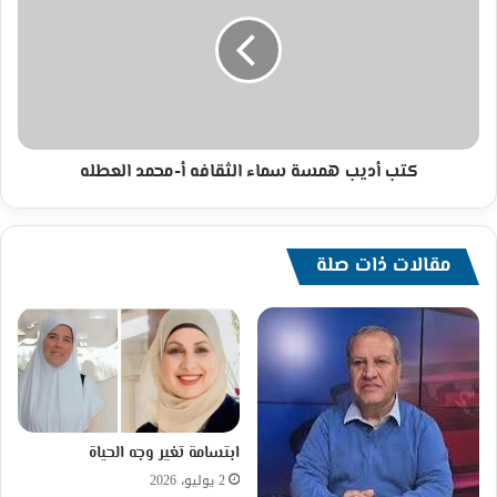
همسة
سماء
الثقافه
أ-
محمد
العطله
كتب أديب همسة سماء الثقافه أ-محمد العطله
مقالات ذات صلة
ابتسامة تغير وجه الحياة
2 يوليو، 2026