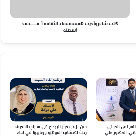
ألعطله
كتب شاعروأديب همسةسماء الثقافه أ-مـــــــــــحمد
ألعطله
م للمجلس الدولي
حين تزهرُ بذورُ الإبداعِ في محرابِ المدرسَة:
اني، الدكتور علي
رحلةُ اكتشافِ الموهبَةِ ورعايتِهَا في لقاء