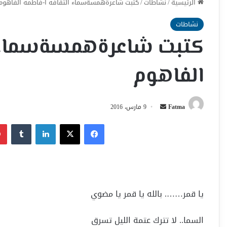
الرئيسية
/
نشاطات
/
كتبت شاعرةهمسةسماء ألثقافه أ-فاطمه الفاهوم
نشاطات
كتبت شاعرةهمسةسماء أ
الفاهوم
أرسل
Fatma
9 مارس، 2016
بريدا
فيسبوك
‫X
لينكدإن
إلكترونيا
يا قمر……. بالله يا قمر يا مضوي
السما.. لا تترك عتمة الليل تسرق