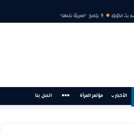
ةِ نِتْ الدَّوْلِيَّةِ
بَرْنَامَجُ: “العَرَبِيَّةُ تَجْمَعُنَا”
…
الأخبار
مؤتمر المرأة
اتصل بنا