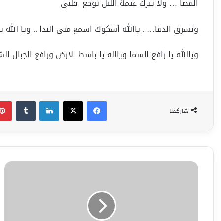
الفضا … ولا تترك عتمة الليل توجع قلبي
وتسرق الدفا… . ياالله أشكوك اسمع مني الندا .. ويا الله يا
وياالله يا رافع السما ويالله يا باسط الارض ورافع الجبال ا
فيسبوك
‫X
لينكدإن
شاركها
كتب
أديب
همسةسماء
ألثقافه
أ-
محمدالعطله