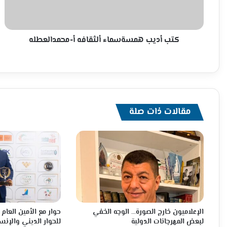
كتب أديب همسةسماء ألثقافه أ-محمدالعطله
مقالات ذات صلة
الإعلاميون خارج الصورة… الوجه الخفي
حوار مع الأمين العا
لبعض المهرجانات الدولية
للحوار الديني والإنس