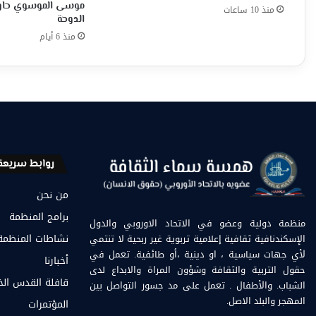
موسى الموسوي حاور
منذ 10 ساعات
الدوحة
منذ 6 أيام
روابط سريعة
من نحن
برامج المنظمة
منظمة دولية وعضو في الاتحاد الاوروبي والدول
الإسكندنافية ثقافية إعلامية تربوية غير ربحية لا تنتمي
نشاطات المنظمة
لأي جهات سياسية ، او دينية ،أو طائفية. تعمل في
أخبارنا
حقول التربية والثقافة وشؤون المراة والابداع لدى
قافلة القدس ال
الشباب. والأطفال . تعمل على مد جسور التواصل بين
المهجر والبلد الاصل.
المؤتمرات