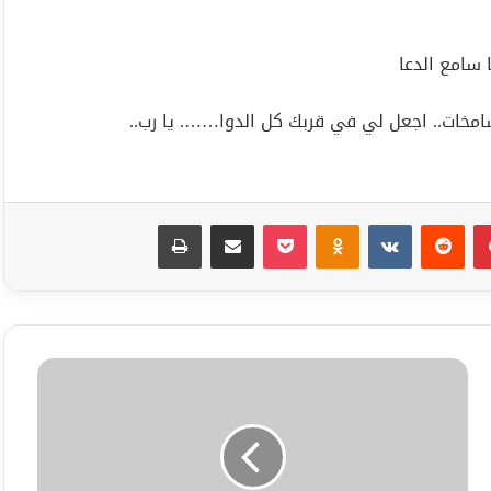
 سامع الدعا
لشامخات.. اجعل لي في قربك كل الدوا……. يا رب..
بينتيريست
Odnoklassniki
‫Pocket
مشاركة عبر البريد
طباعة
كتب
شاعروأديب
همسةسماء
الثقافه
أ-
مـــــــــــحمد