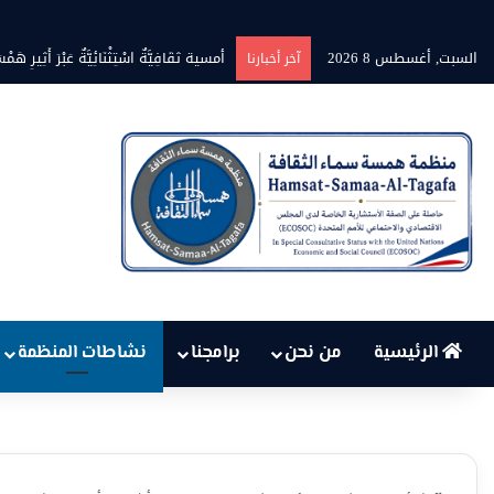
السبت, أغسطس 8 2026
أمسية ثقَافِيَّةٌ اسْتِثْنَائِيَّةٌ عَبْرَ أَثِيرِ هَمْسَ
آخر أخبارنا
الرئيسية
من نحن
برامجنا
نشاطات المنظمة