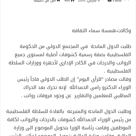
أرسل
Fatma
4 مارس، 2016
406
أقل من دقيقة
بريدا
إلكترونيا
وكالات-همسة سماء الثقافه
طلبت الدول المانحة في المجتمع الدولي من الحكومة
الفلسطينية بصفة رسمية كشوفات أصلية لمستوى جميع
الرواتب والدرجات في الكادر الإداري لأجهزة ووزارات السلطة
الفلسطينية .
وقالت مصادر “للرأي اليوم” إن الطلب الدولي فاجأ رئيس
الوزراء الدكترو رامي الحمدالله لإنه تحرك بعد الحراك
المطلبي للمعلمين والتقارير عن وجود فروقات رواتب .
وطلبت الدول المانحه والمتبرعه بالعادة للسلطة الفلسطينية
من رئيس الوزراء الحمدالله كشوفات بالدرجات والرواتب لكافة
الموظفين وقامت رئاسة الوزرا بتحويل الموضوع الى وزارة
المالية، وقامت وزارة المالية بتحويل الموضوع لمكتب الرئيس