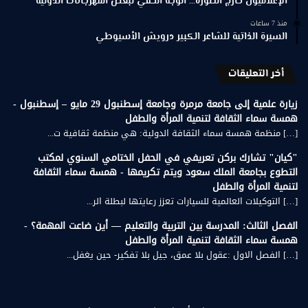
الإعلاميون خارج الصورة… الوجه الخفي لبعض المهرجانات الدولية
منذ 7 ساعات
السيرة الذاتية للشاعر الكبير درويش الأسيوطي
أخر التعليقات
زيارة علمية إلى جامعة مرمرة وجامعة إسطنبول 29 مايو – إسطنبول -
همسة سماء الثقافة لتنمية المرأة والطفل
[…] منظمة همسة سماء الثقافة الدولية: هي منظمة ثقافية ت...
"كيان" تشارك بركن تعريفي في الحفل الختامي السنوي لمكتب
التطوع بجامعة الملك سعود ويتم تكريمها - همسة سماء الثقافة
لتنمية المرأة والطفل
[…] التوكيلات العالمية للسيارات تعزز رعايتها لبطلة الر...
الفصل الثالث: المدرسة بين التربية والتعليم — أين ضاعت المهمة؟ -
همسة سماء الثقافة لتنمية المرأة والطفل
[…] الفصل الاول :عقول بلا عمق، جيل بلا تفكير- حين يغفل...